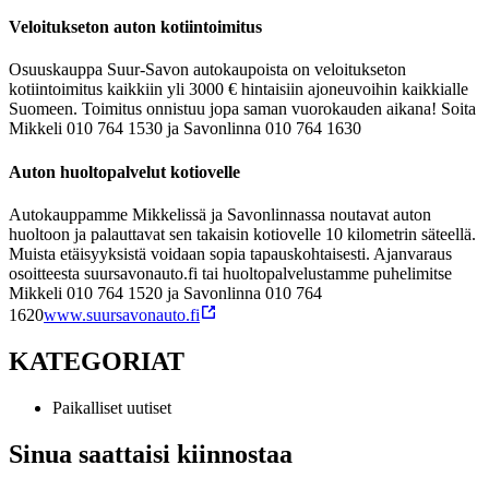
Veloitukseton auton kotiintoimitus
Osuuskauppa Suur-Savon autokaupoista on veloitukseton
kotiintoimitus kaikkiin yli 3000 € hintaisiin ajoneuvoihin kaikkialle
Suomeen. Toimitus onnistuu jopa saman vuorokauden aikana! Soita
Mikkeli 010 764 1530 ja Savonlinna 010 764 1630
Auton huoltopalvelut kotiovelle
Autokauppamme Mikkelissä ja Savonlinnassa noutavat auton
huoltoon ja palauttavat sen takaisin kotiovelle 10 kilometrin säteellä.
Muista etäisyyksistä voidaan sopia tapauskohtaisesti. Ajanvaraus
osoitteesta suursavonauto.fi tai huoltopalvelustamme puhelimitse
Mikkeli 010 764 1520 ja Savonlinna 010 764
1620
www.suursavonauto.fi
KATEGORIAT
Paikalliset uutiset
Sinua saattaisi kiinnostaa