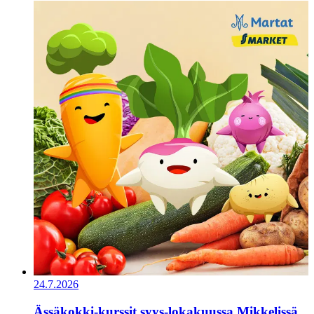
24.7.2026
Ässäkokki-kurssit syys-lokakuussa Mikkelissä