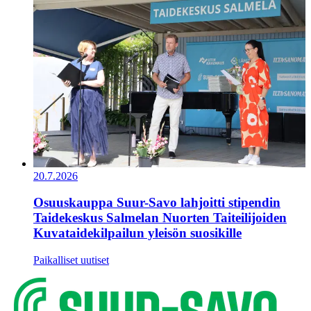
20.7.2026
Osuuskauppa Suur-Savo lahjoitti stipendin
Taidekeskus Salmelan Nuorten Taiteilijoiden
Kuvataidekilpailun yleisön suosikille
Paikalliset uutiset