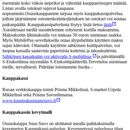
enemmän koko viikon tarpeiksi ja vähentää kauppareissujen määrää.
Listan avulla ostokset sujuvat kaupassa
nopeammin.Osuuskauppamme tarjoaa myös kauppakassipalvelua,
jolloin järjestämme ostostenkotiinkuljetuksen tai ostokset voi noutaa
paikanpäältä. Kauppakassipalvelusta löytyy lisää tietoa
tästä
Asioidessasi meillä suosittelemme erityisesti kortilla maksamista.
Maksukortin lähimaksulla voi maksaa 50 euron summaan saakka.
Myös MobilePay-sovelluksella omaa älypuhelinta käyttäen maksu
sujuu kätevästi. Ottamalla käyttöön sähköisen kuittipalvelun, voi
luopua kassalla saatavista paperisista kuiteista ja takuukuiteista.
Sähköisen kassakuitin voi aktivoida S-mobiilissa
ja päivittämällä
S-Etukorttinsa myymälän S-Etukorttipäätteellä.
Tervetuloa asioimaan
meille, turvallisesti. Pidetään toisistamme huolta.
–
Kauppakassi
Ruoan verkkokauppa toimii Prisma Mikkelissä, S-market Urpola
Mikkelissä sekä Prisma Savonlinnassa.
www.kauppakassisuursavo.fi
Kauppakassin kevytmalli
Osuuskauppa Suur-Savo on aloittanut usealla paikkakunnalla
kevennetyn Kauppakassi-palvelun. Kevennetyssä palvelussa tilaat