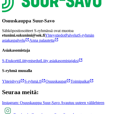
Osuuskauppa Suur-Savo
Sähköpostiosoitteet S-ryhmässä ovat muotoa
etunimi.sukunimi@sok.fi
Yhteystiedot
Palvelut
S-ryhmän
asiakaspalvelu
Anna palautetta
Asiakasomistaja
S-Etukortti
Liittymisedut
Liity asiakasomistajaksi
S-ryhmä muualla
Yhteishyvä
S-ryhmä.fi
Osuuskaupat
Toimipaikat
Seuraa meitä:
Instagram: Osuuskauppa Suur-Savo Avautuu uuteen välilehteen