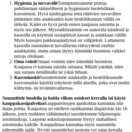
Hygienia ja turvavälit
Toimipisteissämme pintoja
puhdistetaan säännöllisesti ja hygieniasta huolehditaan
korostetusti. Hyvä käsihygienia sekä riittävien turvavälien
pitäminen niin asiakkaiden kuin henkilökunnan välillä on
tärkeää. Kädet on hyvä pestä ennen kaupassa asiointia ja
myös sen jälkeen. Myymälöissämme on saatavilla käsidesiä ja
kassoilla on käytössä suojapleksit kassan ja asiakkaan välillä.
Myös kassojen pakkauspäädyissä on välipleksit. Lattiatarrat
kassoilla muistuttavat turvallisesta etäisyydestä muihin
asiakkaisiin, mutta asiaan täytyy kiinnittää huomiota vaikkei
tarroja olisikaan.
Oma vointi
Omaan vointiin tulee kiinnittää huomiota.
Kaupassa ei kannata asioida sairaana. Mikäli yskittää, tulee
suu suojata nenäliinalla tai yskiä hihaan.
Kasvomaskit
Suosittelemme asiakkaille ja henkilökunnalle
kasvomaskin käyttöä erityisesti niillä alueilla, jotka ovat taudin
kiihtymis- tai leviämisvaiheessa.
Suunnittele huolella ja hoida viikon ostokset kerralla
tai käytä
kauppakassipalvelua
Kauppareissujen ajankohtaa kannattaa niin
ikään pohtia. Kaupoissa on edelleen ruuhkaisinta iltapäivisin klo 16
jälkeen, joten ruuhkien välttämiseksi suosittelemme hiljaisempia
asiointiaikoja. Laajoista aukioloajoistamme löytyy rauhallinen
asiointiaika kaikille. Kauppalistaa kannattaa myös suunnitella
pidemmälle ajalle. Hyvän suunnittelun ansiosta voi ostaa kerralla