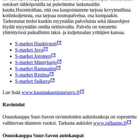
ostokset sähköpostilla tai puhelimitse laskutustilin
kautta.
Huomioithan, että osa kaupoistamme tarjoaa kevytmallissa
kotiinkuljetusta, osa tarjoaa noutopalvelua, osa kumpaakin.
Tarkemmat tiedot kunkin myymälän palveluista sekä tilausohjeet
löydät myymälän omilta nettisivuilta. Palvelu on toteutettu
yhteistyössä paikallisten taksi- ja kuljetusalan yrittäjien kanssa.
S-market Haukivuori
S-market Juva
S-market Joroinen
S-market Mäntyharju
S-market Rantasalmi
S-market Ristiina
S-market Sulkava
Lue lisää
www.kauppakassisuursavo.fi
Ravintolat
Osuuskauppa Suur-Savon ravintoloiden aukioloaikoja on sopeutettu
vallitsevan tilanteen vuoksi. Tarkasta aukiolot
www.raflaamo.fi
Osuuskauppa Suur-Savon autokaupat