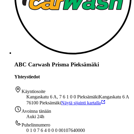
ABC Carwash Prisma Pieksämäki
Yhteystiedot
Käyntiosoite
Kangaskatu 6 A, 7 6 1 0 0 Pieksämäki
Kangaskatu 6 A
76100 Pieksämäki
Näytä sijainti kartalla
Avoinna tänään
Auki 24h
Puhelinnumero
0 1 0 7 6 4 0 0 0 0
0107640000