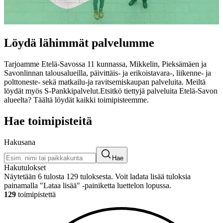
Löydä lähimmät palvelumme
Tarjoamme Etelä-Savossa 11 kunnassa, Mikkelin, Pieksämäen ja
Savonlinnan talousalueilla, päivittäis- ja erikoistavara-, liikenne- ja
polttoneste- sekä matkailu-ja ravitsemiskaupan palveluita. Meiltä
löydät myös S-Pankkipalvelut.
Etsitkö tiettyjä palveluita Etelä-Savon
alueelta?
Täältä löydät kaikki toimipisteemme.
Hae toimipisteitä
Hakusana
Hae
Hakutulokset
Näytetään 6 tulosta 129 tuloksesta. Voit ladata lisää tuloksia
painamalla "Lataa lisää" -painiketta luettelon lopussa.
129
toimipistettä