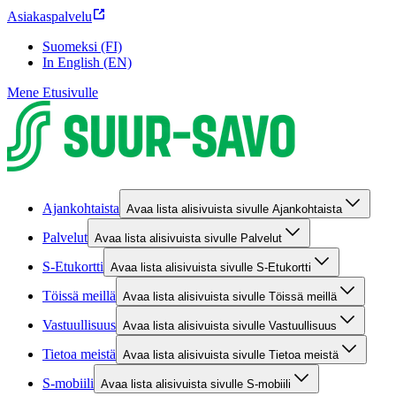
Asiakaspalvelu
Suomeksi (FI)
In English (EN)
Mene Etusivulle
Ajankohtaista
Avaa lista alisivuista sivulle Ajankohtaista
Palvelut
Avaa lista alisivuista sivulle Palvelut
S-Etukortti
Avaa lista alisivuista sivulle S-Etukortti
Töissä meillä
Avaa lista alisivuista sivulle Töissä meillä
Vastuullisuus
Avaa lista alisivuista sivulle Vastuullisuus
Tietoa meistä
Avaa lista alisivuista sivulle Tietoa meistä
S-mobiili
Avaa lista alisivuista sivulle S-mobiili