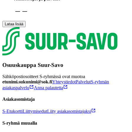
Lataa lisää
Osuuskauppa Suur-Savo
Sähköpostiosoitteet S-ryhmässä ovat muotoa
etunimi.sukunimi@sok.fi
Yhteystiedot
Palvelut
S-ryhmän
asiakaspalvelu
Anna palautetta
Asiakasomistaja
S-Etukortti
Liittymisedut
Liity asiakasomistajaksi
S-ryhmä muualla