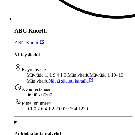
ABC Kuortti
ABC Kuortti
Yhteystiedot
Käyntiosoite
Mäyrätie 1, 1 9 4 1 0 Mäntyharju
Mäyrätie 1 19410
Mäntyharju
Näytä sijainti kartalla
Avoinna tänään
06:00 - 00:00
Puhelinnumero
0 1 0 7 6 4 1 2 2 0
010 764 1220
Aukioloajat ja palvelut