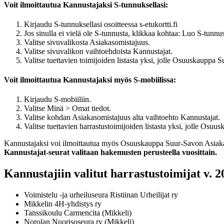
Voit ilmoittautua Kannustajaksi S-tunnuksellasi:
Kirjaudu S-tunnuksellasi osoitteessa s-etukortti.fi
Jos sinulla ei vielä ole S-tunnusta, klikkaa kohtaa: Luo S-tunnu
Valitse sivuvalikosta Asiakasomistajuus.
Valitse sivuvalikon vaihtoehdoista Kannustajat.
Valitse tuettavien toimijoiden listasta yksi, jolle Osuuskaupp
Voit ilmoittautua Kannustajaksi myös S-mobiilissa:
Kirjaudu S-mobiiliin.
Valitse Minä > Omat tiedot.
Valitse kohdan Asiakasomistajuus alta vaihtoehto Kannustajat.
Valitse tuettavien harrastustoimijoiden listasta yksi, jolle O
Kannustajaksi voi ilmoittautua myös Osuuskauppa Suur-Savon Asiakas
Kannustajat-seurat valitaan hakemusten perusteella vuosittain.
Kannustajiin valitut harrastustoimijat v. 2
Voimistelu -ja urheiluseura Ristiinan Urheilijat ry
Mikkelin 4H-yhdistys ry
Tanssikoulu Carmencita (Mikkeli)
Norolan Nuorisoseura ry (Mikkeli)