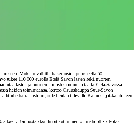
ttämiseen. Mukaan valittiin hakemusten perusteella 50
avo tukee 110 000 eurolla Etelä-Savon lasten sekä nuorten
 parantaa lasten ja nuorten harrastustoimintaa täällä Etelä-Savossa.
massa heidän toimintaansa, kertoo Osuuskauppa Suur-Savon
lituille harrastustoimijoille heidän tulevalle Kannustajat-kaudelleen.
6 alkaen. Kannustajaksi ilmoittautuminen on mahdollista koko