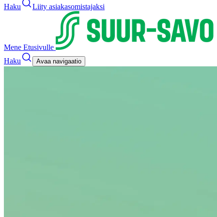
Haku
Liity asiakasomistajaksi
Mene Etusivulle
Haku
Avaa navigaatio