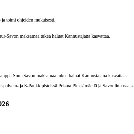
s ja toimi ohjeiden mukaisesti.
a Suur-Savon maksamaa tukea haluat Kannustajana kasvattaa.
suuskauppa Suur-Savon maksamaa tukea haluat Kannustajana kasvattaa.
palvelu- ja S-Pankkipisteissä Prisma Pieksämäellä ja Savonlinnassa s
026