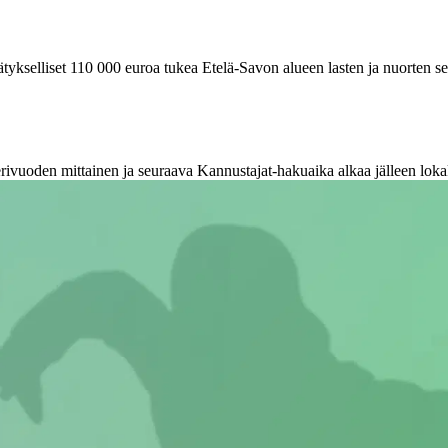
lliset 110 000 euroa tukea Etelä-Savon alueen lasten ja nuorten seuroil
rivuoden mittainen ja seuraava Kannustajat-hakuaika alkaa jälleen lok