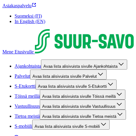
Asiakaspalvelu
Suomeksi (FI)
In English (EN)
Mene Etusivulle
Ajankohtaista
Avaa lista alisivuista sivulle Ajankohtaista
Palvelut
Avaa lista alisivuista sivulle Palvelut
S-Etukortti
Avaa lista alisivuista sivulle S-Etukortti
Töissä meillä
Avaa lista alisivuista sivulle Töissä meillä
Vastuullisuus
Avaa lista alisivuista sivulle Vastuullisuus
Tietoa meistä
Avaa lista alisivuista sivulle Tietoa meistä
S-mobiili
Avaa lista alisivuista sivulle S-mobiili