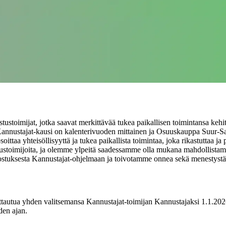
toimijat, jotka saavat merkittävää tukea paikallisen toimintansa kehi
 Kannustajat-kausi on kalenterivuoden mittainen ja Osuuskauppa Suur-S
ittaa yhteisöllisyyttä ja tukea paikallista toimintaa, joka rikastuttaa ja
ustoimijoita, ja olemme ylpeitä saadessamme olla mukana mahdollista
stuksesta Kannustajat-ohjelmaan ja toivotamme onnea sekä menestystä va
tautua yhden valitsemansa Kannustajat-toimijan Kannustajaksi 1.1.202
den ajan.