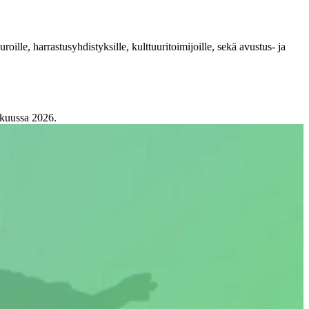
le, harrastusyhdistyksille, kulttuuritoimijoille, sekä avustus- ja
akuussa 2026.