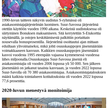
1990-luvun taitteen näkyvin uudistus S-ryhmässä oli
asiakasomistajajärjestelmän luominen. Suur-Savossa järjestelmä
otettiin käyttöön vuoden 1990 aikana. Keskeistä uudistuksessa oli
siirtyminen Bonuksen maksamiseen. Sitä kerrytettiin S-Etukorttia
näyttämällä, ja ostojen keskittämisestä palkittiin portaittain
nousevalla bonusprosentilla. Järjestelmä osoittautui ajan mittaan
eduiltaan ylivoimaiseksi, mikä johti osuuskauppojen jäsenmäärään
voimakkaaseen kasvuun. Kaikkien osuuskauppojen jäsenmäärä
kasvoi vuodesta 1995 eteenpäin vajaassa kymmenessä vuodessa
lähes miljoonalla.
Osuuskauppa Suur-Savossa jäseniä eli
asiakasomistajia oli vuoden 2006 lopussa yli 50 000. Sen jälkeen
jäsenmäärä on jatkanut tasaista kasvuaan, ja vuoden 2022 lopussa
Suur-Savolla oli 70 380 asiakasomistajaa. Asiakasomistajatalouksien
määrä kaikista toimialueen kotitalouksista oli vuoden 2022 lopussa
77,6 prosenttia.
2020-luvun menestyvä monitoimija