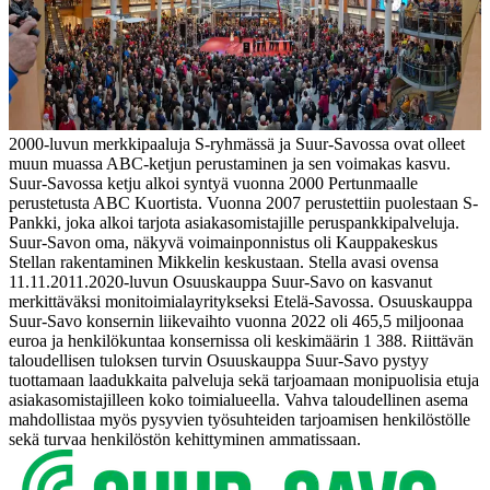
2000-luvun merkkipaaluja S-ryhmässä ja Suur-Savossa ovat olleet
muun muassa ABC-ketjun perustaminen ja sen voimakas kasvu.
Suur-Savossa ketju alkoi syntyä vuonna 2000 Pertunmaalle
perustetusta ABC Kuortista. Vuonna 2007 perustettiin puolestaan S-
Pankki, joka alkoi tarjota asiakasomistajille peruspankkipalveluja.
Suur-Savon oma, näkyvä voimainponnistus oli Kauppakeskus
Stellan rakentaminen Mikkelin keskustaan. Stella avasi ovensa
11.11.2011.
2020-luvun Osuuskauppa Suur-Savo on kasvanut
merkittäväksi monitoimialayritykseksi Etelä-Savossa. Osuuskauppa
Suur-Savo konsernin liikevaihto vuonna 2022 oli 465,5 miljoonaa
euroa ja henkilökuntaa konsernissa oli keskimäärin 1 388. Riittävän
taloudellisen tuloksen turvin Osuuskauppa Suur-Savo pystyy
tuottamaan laadukkaita palveluja sekä tarjoamaan monipuolisia etuja
asiakasomistajilleen koko toimialueella. Vahva taloudellinen asema
mahdollistaa myös pysyvien työsuhteiden tarjoamisen henkilöstölle
sekä turvaa henkilöstön kehittyminen ammatissaan.