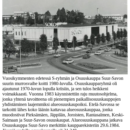
Vuosikymmenten edetessä S-ryhmän ja Osuuskauppa Suur-Savon
suurin murrosvaihe koitti 1980-luvulla. Osuuskaupparyhmä oli
ajautunut 1970-luvun lopulla kriisiin, ja sen tulos heikkeni
voimakkaasti. Vuonna 1983 käynnistettiin raju muutosohjelma,
jonka yhtenä tavoitteena oli pienempien paikallisosuuskauppojen
yhdistäminen laajemmiksi alueosuuskaupoiksi. Etelä-Savossa se
tarkoitti lähes koko läänin kattavaa alueosuuskauppaa, jonka
muodostivat Pieksämäen, Jäppilän, Joroisten, Rantasalmen, Keski-
Saimaan ja Suur-Savon osuuskaupat. Alueosuuskauppana jatkava
Osuuskauppa Suur-Savo merkittiin kaupparekisteriin 29.6.1984.