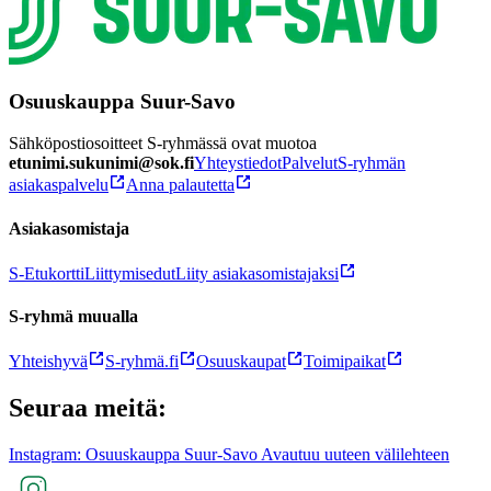
Osuuskauppa Suur-Savo
Sähköpostiosoitteet S-ryhmässä ovat muotoa
etunimi.sukunimi@sok.fi
Yhteystiedot
Palvelut
S-ryhmän
asiakaspalvelu
Anna palautetta
Asiakasomistaja
S-Etukortti
Liittymisedut
Liity asiakasomistajaksi
S-ryhmä muualla
Yhteishyvä
S-ryhmä.fi
Osuuskaupat
Toimipaikat
Seuraa meitä:
Instagram: Osuuskauppa Suur-Savo Avautuu uuteen välilehteen