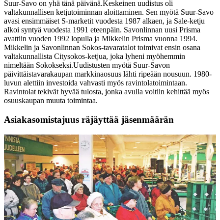
Suur-Savo on yhä tänä päivänä.Keskeinen uudistus oli
valtakunnallisen ketjutoiminnan aloittaminen. Sen myötä Suur-Savo
avasi ensimmäiset S-marketit vuodesta 1987 alkaen, ja Sale-ketju
alkoi syntyä vuodesta 1991 eteenpäin. Savonlinnan uusi Prisma
avattiin vuoden 1992 lopulla ja Mikkelin Prisma vuonna 1994.
Mikkelin ja Savonlinnan Sokos-tavaratalot toimivat ensin osana
valtakunnallista Citysokos-ketjua, joka lyheni myöhemmin
nimeltään Sokokseksi.Uudistusten myötä Suur-Savon
päivittäistavarakaupan markkinaosuus lähti ripeään nousuun. 1980-
luvun alettiin investoida vahvasti myös ravintolatoimintaan.
Ravintolat tekivät hyvää tulosta, jonka avulla voitiin kehittää myös
osuuskaupan muuta toimintaa.
Asiakasomistajuus räjäyttää jäsenmäärän