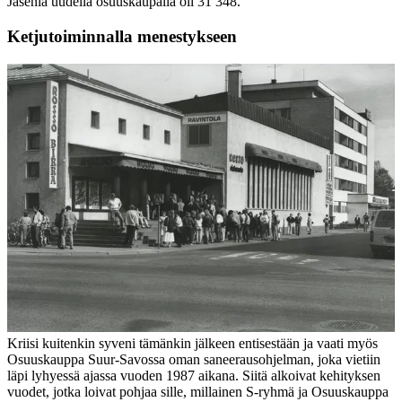
Jäseniä uudella osuuskaupalla oli 31 348.
Ketjutoiminnalla menestykseen
Kriisi kuitenkin syveni tämänkin jälkeen entisestään ja vaati myös
Osuuskauppa Suur-Savossa oman saneerausohjelman, joka vietiin
läpi lyhyessä ajassa vuoden 1987 aikana. Siitä alkoivat kehityksen
vuodet, jotka loivat pohjaa sille, millainen S-ryhmä ja Osuuskauppa