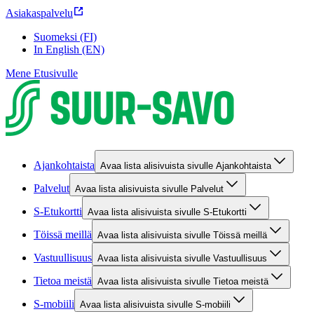
Asiakaspalvelu
Suomeksi (FI)
In English (EN)
Mene Etusivulle
Ajankohtaista
Avaa lista alisivuista sivulle Ajankohtaista
Palvelut
Avaa lista alisivuista sivulle Palvelut
S-Etukortti
Avaa lista alisivuista sivulle S-Etukortti
Töissä meillä
Avaa lista alisivuista sivulle Töissä meillä
Vastuullisuus
Avaa lista alisivuista sivulle Vastuullisuus
Tietoa meistä
Avaa lista alisivuista sivulle Tietoa meistä
S-mobiili
Avaa lista alisivuista sivulle S-mobiili