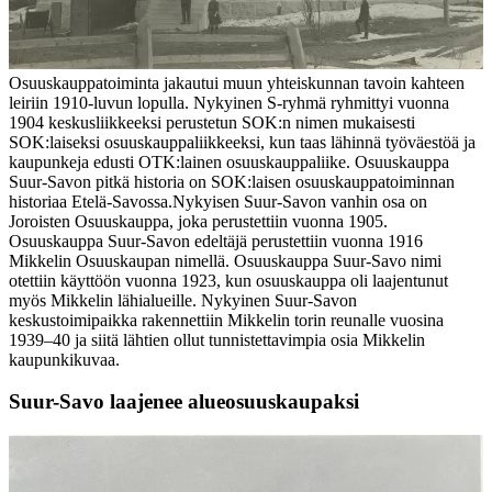
Osuuskauppatoiminta jakautui muun yhteiskunnan tavoin kahteen
leiriin 1910-luvun lopulla. Nykyinen S-ryhmä ryhmittyi vuonna
1904 keskusliikkeeksi perustetun SOK:n nimen mukaisesti
SOK:laiseksi osuuskauppaliikkeeksi, kun taas lähinnä työväestöä ja
kaupunkeja edusti OTK:lainen osuuskauppaliike. Osuuskauppa
Suur-Savon pitkä historia on SOK:laisen osuuskauppatoiminnan
historiaa Etelä-Savossa.
Nykyisen Suur-Savon vanhin osa on
Joroisten Osuuskauppa, joka perustettiin vuonna 1905.
Osuuskauppa Suur-Savon edeltäjä perustettiin vuonna 1916
Mikkelin Osuuskaupan nimellä. Osuuskauppa Suur-Savo nimi
otettiin käyttöön vuonna 1923, kun osuuskauppa oli laajentunut
myös Mikkelin lähialueille. Nykyinen Suur-Savon
keskustoimipaikka rakennettiin Mikkelin torin reunalle vuosina
1939–40 ja siitä lähtien ollut tunnistettavimpia osia Mikkelin
kaupunkikuvaa.
Suur-Savo laajenee alueosuuskaupaksi