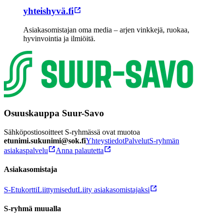
yhteishyvä.fi
Asiakasomistajan oma media – arjen vinkkejä, ruokaa,
hyvinvointia ja ilmiöitä.
Osuuskauppa Suur-Savo
Sähköpostiosoitteet S-ryhmässä ovat muotoa
etunimi.sukunimi@sok.fi
Yhteystiedot
Palvelut
S-ryhmän
asiakaspalvelu
Anna palautetta
Asiakasomistaja
S-Etukortti
Liittymisedut
Liity asiakasomistajaksi
S-ryhmä muualla