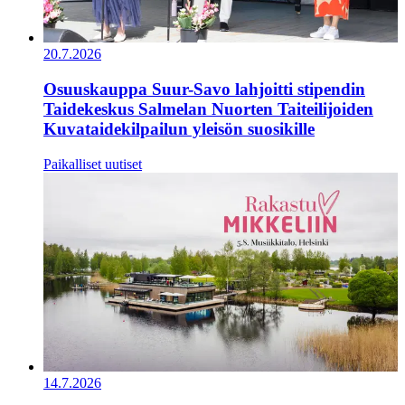
20.7.2026
Osuuskauppa Suur-Savo lahjoitti stipendin
Taidekeskus Salmelan Nuorten Taiteilijoiden
Kuvataidekilpailun yleisön suosikille
Paikalliset uutiset
14.7.2026