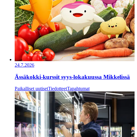
24.7.2026
Ässäkokki-kurssit syys-lokakuussa Mikkelissä
Paikalliset uutiset
Tiedotteet
Tapahtumat