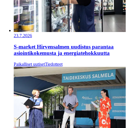
23.7.2026
S-market Hirvensalmen uudistus parantaa
asiointikokemusta ja energiatehokkuutta
Paikalliset uutiset
Tiedotteet