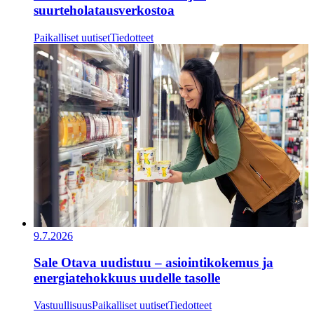
suurteholatausverkostoa
Paikalliset uutiset
Tiedotteet
9.7.2026
​​Sale Otava uudistuu – asiointikokemus ja
energiatehokkuus uudelle tasolle​
Vastuullisuus
Paikalliset uutiset
Tiedotteet