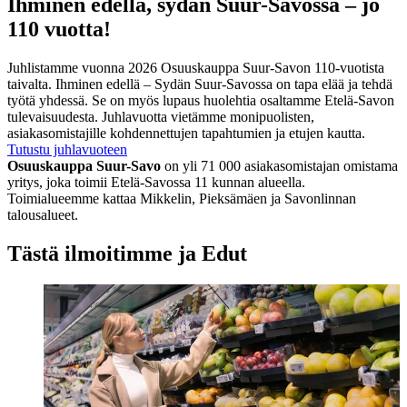
Ihminen edellä, sydän Suur-Savossa – jo
110 vuotta!
Juhlistamme vuonna 2026 Osuuskauppa Suur-Savon 110-vuotista
taivalta. Ihminen edellä – Sydän Suur-Savossa on tapa elää ja tehdä
työtä yhdessä. Se on myös lupaus huolehtia osaltamme Etelä-Savon
tulevaisuudesta.
Juhlavuotta vietämme monipuolisten,
asiakasomistajille kohdennettujen tapahtumien ja etujen kautta.
Tutustu juhlavuoteen
Osuuskauppa Suur-Savo
on yli 71 000 asiakasomistajan omistama
yritys, joka toimii Etelä-Savossa 11 kunnan alueella.
Toimialueemme kattaa Mikkelin, Pieksämäen ja Savonlinnan
talousalueet.
Tästä ilmoitimme ja Edut