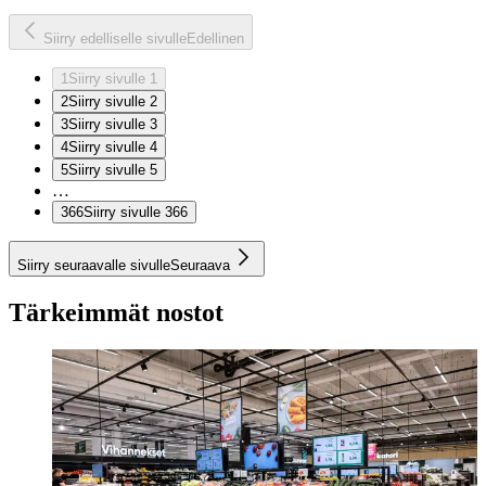
Siirry edelliselle sivulle
Edellinen
1
Siirry sivulle 1
2
Siirry sivulle 2
3
Siirry sivulle 3
4
Siirry sivulle 4
5
Siirry sivulle 5
…
366
Siirry sivulle 366
Siirry seuraavalle sivulle
Seuraava
Tärkeimmät nostot