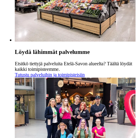
Löydä lähimmät palvelumme
Etsitkö tiettyjä palveluita Etelä-Savon alueelta? Täältä löydät
kaikki toimipisteemme.
Tutustu palveluihin ja toimipisteisiin