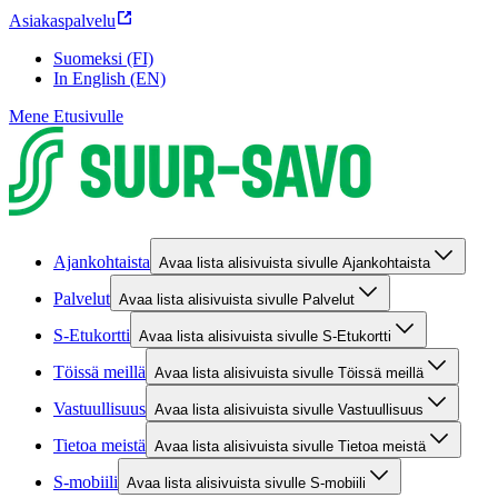
Asiakaspalvelu
Suomeksi (FI)
In English (EN)
Mene Etusivulle
Ajankohtaista
Avaa lista alisivuista sivulle Ajankohtaista
Palvelut
Avaa lista alisivuista sivulle Palvelut
S-Etukortti
Avaa lista alisivuista sivulle S-Etukortti
Töissä meillä
Avaa lista alisivuista sivulle Töissä meillä
Vastuullisuus
Avaa lista alisivuista sivulle Vastuullisuus
Tietoa meistä
Avaa lista alisivuista sivulle Tietoa meistä
S-mobiili
Avaa lista alisivuista sivulle S-mobiili