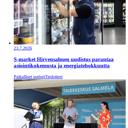
23.7.2026
S-market Hirvensalmen uudistus parantaa
asiointikokemusta ja energiatehokkuutta
Paikalliset uutiset
Tiedotteet