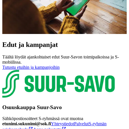
Edut ja kampanjat
Täältä löydät ajankohtaiset edut Suur-Savon toimipaikoissa ja S-
mobiilissa.
Tutustu etuihin ja kampanjoihin
Osuuskauppa Suur-Savo
Sähköpostiosoitteet S-ryhmässä ovat muotoa
etunimi.sukunimi@sok.fi
Yhteystiedot
Palvelut
S-ryhmän