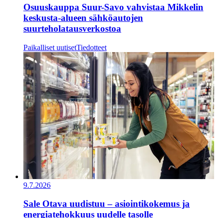
Osuuskauppa Suur-Savo vahvistaa Mikkelin
keskusta-alueen sähköautojen
suurteholatausverkostoa
Paikalliset uutiset
Tiedotteet
9.7.2026
​​Sale Otava uudistuu – asiointikokemus ja
energiatehokkuus uudelle tasolle​