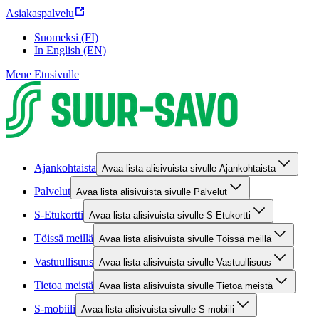
Asiakaspalvelu
Suomeksi (FI)
In English (EN)
Mene Etusivulle
Ajankohtaista
Avaa lista alisivuista sivulle Ajankohtaista
Palvelut
Avaa lista alisivuista sivulle Palvelut
S-Etukortti
Avaa lista alisivuista sivulle S-Etukortti
Töissä meillä
Avaa lista alisivuista sivulle Töissä meillä
Vastuullisuus
Avaa lista alisivuista sivulle Vastuullisuus
Tietoa meistä
Avaa lista alisivuista sivulle Tietoa meistä
S-mobiili
Avaa lista alisivuista sivulle S-mobiili