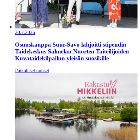
20.7.2026
Osuuskauppa Suur-Savo lahjoitti stipendin
Taidekeskus Salmelan Nuorten Taiteilijoiden
Kuvataidekilpailun yleisön suosikille
Paikalliset uutiset