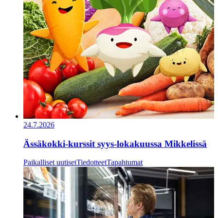
24.7.2026
Ässäkokki-kurssit syys-lokakuussa Mikkelissä
Paikalliset uutiset
Tiedotteet
Tapahtumat