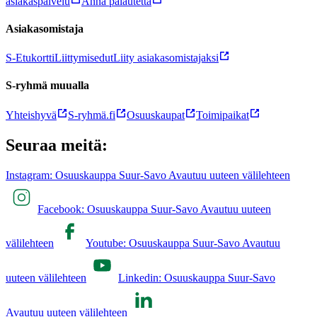
asiakaspalvelu
Anna palautetta
Asiakasomistaja
S-Etukortti
Liittymisedut
Liity asiakasomistajaksi
S-ryhmä muualla
Yhteishyvä
S-ryhmä.fi
Osuuskaupat
Toimipaikat
Seuraa meitä:
Instagram: Osuuskauppa Suur-Savo Avautuu uuteen välilehteen
Facebook: Osuuskauppa Suur-Savo Avautuu uuteen
välilehteen
Youtube: Osuuskauppa Suur-Savo Avautuu
uuteen välilehteen
Linkedin: Osuuskauppa Suur-Savo
Avautuu uuteen välilehteen