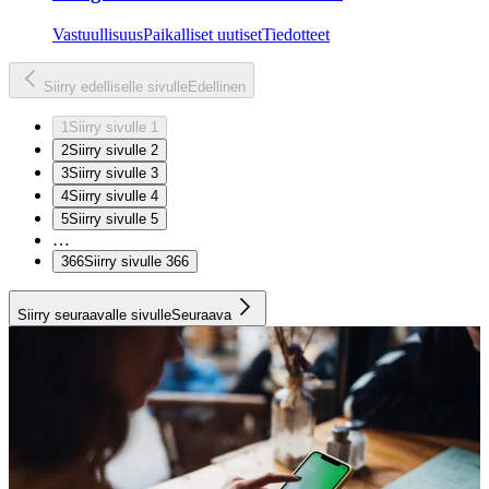
Vastuullisuus
Paikalliset uutiset
Tiedotteet
Siirry edelliselle sivulle
Edellinen
1
Siirry sivulle 1
2
Siirry sivulle 2
3
Siirry sivulle 3
4
Siirry sivulle 4
5
Siirry sivulle 5
…
366
Siirry sivulle 366
Siirry seuraavalle sivulle
Seuraava