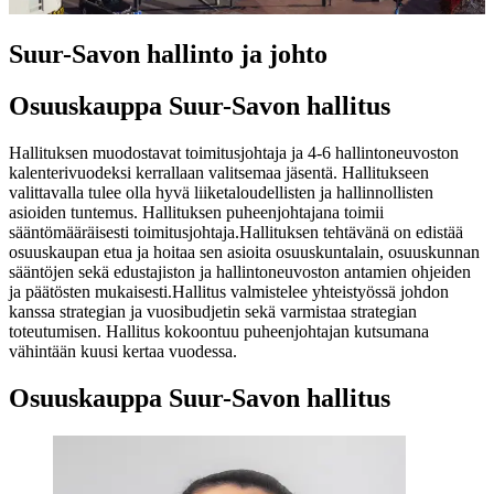
Suur-Savon hallinto ja johto
Osuuskauppa Suur-Savon hallitus
Hallituksen muodostavat toimitusjohtaja ja 4-6 hallintoneuvoston
kalenterivuodeksi kerrallaan valitsemaa jäsentä. Hallitukseen
valittavalla tulee olla hyvä liiketaloudellisten ja hallinnollisten
asioiden tuntemus. Hallituksen puheenjohtajana toimii
sääntömääräisesti toimitusjohtaja.
Hallituksen tehtävänä on edistää
osuuskaupan etua ja hoitaa sen asioita osuuskuntalain, osuuskunnan
sääntöjen sekä edustajiston ja hallintoneuvoston antamien ohjeiden
ja päätösten mukaisesti.
Hallitus valmistelee yhteistyössä johdon
kanssa strategian ja vuosibudjetin sekä varmistaa strategian
toteutumisen. Hallitus kokoontuu puheenjohtajan kutsumana
vähintään kuusi kertaa vuodessa.
Osuuskauppa Suur-Savon hallitus