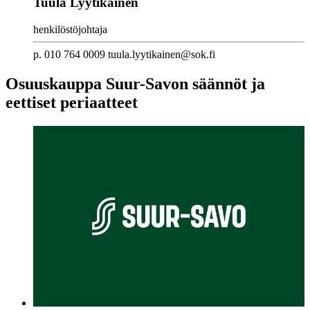
Tuula Lyytikäinen
henkilöstöjohtaja
p. 010 764 0009 tuula.lyytikainen@sok.fi
Osuuskauppa Suur-Savon säännöt ja
eettiset periaatteet