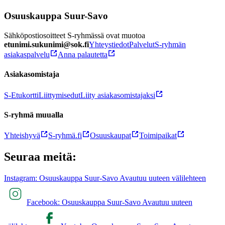
Osuuskauppa Suur-Savo
Sähköpostiosoitteet S-ryhmässä ovat muotoa
etunimi.sukunimi@sok.fi
Yhteystiedot
Palvelut
S-ryhmän
asiakaspalvelu
Anna palautetta
Asiakasomistaja
S-Etukortti
Liittymisedut
Liity asiakasomistajaksi
S-ryhmä muualla
Yhteishyvä
S-ryhmä.fi
Osuuskaupat
Toimipaikat
Seuraa meitä:
Instagram: Osuuskauppa Suur-Savo Avautuu uuteen välilehteen
Facebook: Osuuskauppa Suur-Savo Avautuu uuteen