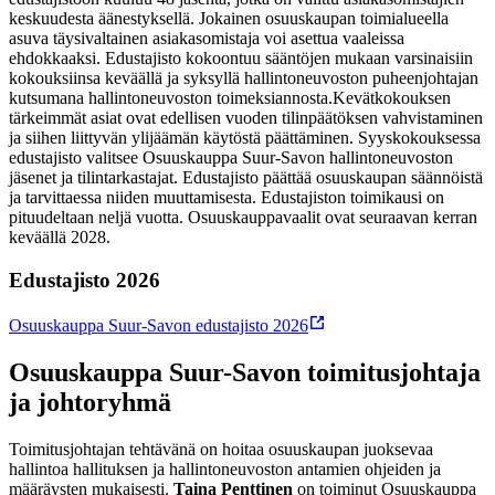
keskuudesta äänestyksellä. Jokainen osuuskaupan toimialueella
asuva täysivaltainen asiakasomistaja voi asettua vaaleissa
ehdokkaaksi. Edustajisto kokoontuu sääntöjen mukaan varsinaisiin
kokouksiinsa keväällä ja syksyllä hallintoneuvoston puheenjohtajan
kutsumana hallintoneuvoston toimeksiannosta.
Kevätkokouksen
tärkeimmät asiat ovat edellisen vuoden tilinpäätöksen vahvistaminen
ja siihen liittyvän ylijäämän käytöstä päättäminen. Syyskokouksessa
edustajisto valitsee Osuuskauppa Suur-Savon hallintoneuvoston
jäsenet ja tilintarkastajat. Edustajisto päättää osuuskaupan säännöistä
ja tarvittaessa niiden muuttamisesta. Edustajiston toimikausi on
pituudeltaan neljä vuotta. Osuuskauppavaalit ovat seuraavan kerran
keväällä 2028.
Edustajisto 2026
Osuuskauppa Suur-Savon edustajisto 2026
Osuuskauppa Suur-Savon toimitusjohtaja
ja johtoryhmä
Toimitusjohtajan tehtävänä on hoitaa osuuskaupan juoksevaa
hallintoa hallituksen ja hallintoneuvoston antamien ohjeiden ja
määräysten mukaisesti.
Taina Penttinen
on toiminut Osuuskauppa