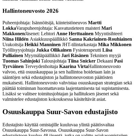
Hallintoneuvosto 2026
Puheenjohtaja: Isännöitsijä, kiinteistöneuvos
Martti
Lokka
Varapuheenjohtaja: Kasvatustieteen maisteri
Mari
Makkonen
Jäsenet: Lehtori
Anne Herttuainen
Myyntisihteeri
Niina Hildén
Asiakkuuspäällikkö
Sanna Kakriainen-Rouhiainen
Urakoitsija
Heikki Manninen
JHT-tilintarkastaja
Mika Mikkonen
Työllisyysjohtaja
Jukka Ollikainen
Fysioterapeutti
Liisa
Pulliainen
Myymäläpäällikkö
Jari Räsänen
Tekninen myyjä
Tuomas Sahinjoki
Talousjohtaja
Tiina Snicker
Dekaani
Pasi
Tyrväinen
Terveydenhoitaja
Kaarina Virta
Hallintoneuvosto
valvoo, että osuuskauppaa ja sen hallintoa hoidetaan lain ja
sääntöjen sekä edustajiston ja hallintoneuvoston päätösten
mukaisesti. Hallintoneuvosto vahvistaa osuuskaupan strategian sekä
päättää toiminnan huomattavasta laajentamisesta tai supistamisesta.
Lisäksi se valitsee toimitusjohtajan ja hallituksen jäsenet sekä
valmistelee edustajiston kokouksessa käsiteltävät asiat.
Osuuskauppa Suur-Savon edustajisto
Edustajisto käyttää omistajille kuuluvaa ylintä päätösvaltaa
Osuuskauppa Suur-Savossa. Osuuskauppa Suur-Savon
edustajistoon kuuluu 48 jäsentä, jotka on valittu asiakasomistajien