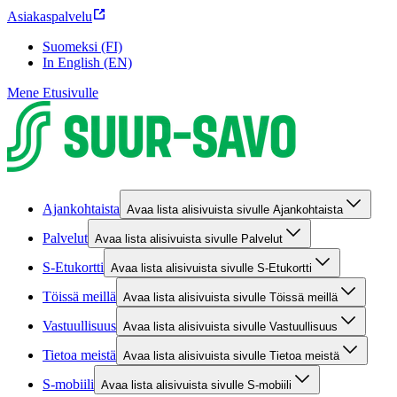
Asiakaspalvelu
Suomeksi (FI)
In English (EN)
Mene Etusivulle
Ajankohtaista
Avaa lista alisivuista sivulle Ajankohtaista
Palvelut
Avaa lista alisivuista sivulle Palvelut
S-Etukortti
Avaa lista alisivuista sivulle S-Etukortti
Töissä meillä
Avaa lista alisivuista sivulle Töissä meillä
Vastuullisuus
Avaa lista alisivuista sivulle Vastuullisuus
Tietoa meistä
Avaa lista alisivuista sivulle Tietoa meistä
S-mobiili
Avaa lista alisivuista sivulle S-mobiili