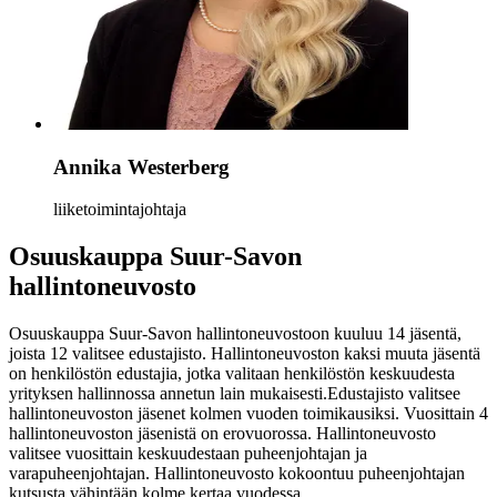
Annika Westerberg
liiketoimintajohtaja
Osuuskauppa Suur-Savon
hallintoneuvosto
Osuuskauppa Suur-Savon hallintoneuvostoon kuuluu 14 jäsentä,
joista 12 valitsee edustajisto. Hallintoneuvoston kaksi muuta jäsentä
on henkilöstön edustajia, jotka valitaan henkilöstön keskuudesta
yrityksen hallinnossa annetun lain mukaisesti.
Edustajisto valitsee
hallintoneuvoston jäsenet kolmen vuoden toimikausiksi. Vuosittain 4
hallintoneuvoston jäsenistä on erovuorossa. Hallintoneuvosto
valitsee vuosittain keskuudestaan puheenjohtajan ja
varapuheenjohtajan. Hallintoneuvosto kokoontuu puheenjohtajan
kutsusta vähintään kolme kertaa vuodessa.