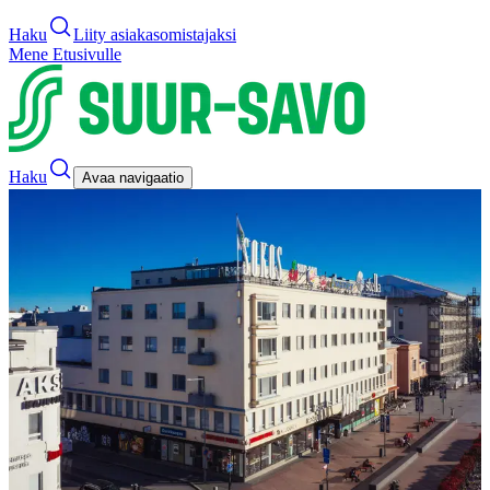
Haku
Liity asiakasomistajaksi
Mene Etusivulle
Haku
Avaa navigaatio