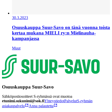
30.3.2023
Osuuskauppa Suur-Savo on tänä vuonna toista
kertaa mukana MIELI ry:n Mielinauha-
kampanjassa
Muut
Osuuskauppa Suur-Savo
Sähköpostiosoitteet S-ryhmässä ovat muotoa
etunimi.sukunimi@sok.fi
Yhteystiedot
Palvelut
S-ryhmän
asiakaspalvelu
Anna palautetta