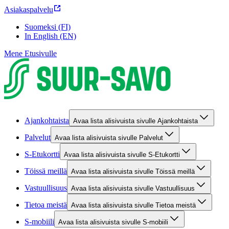
Asiakaspalvelu
Suomeksi (FI)
In English (EN)
Mene Etusivulle
Ajankohtaista
Avaa lista alisivuista sivulle Ajankohtaista
Palvelut
Avaa lista alisivuista sivulle Palvelut
S-Etukortti
Avaa lista alisivuista sivulle S-Etukortti
Töissä meillä
Avaa lista alisivuista sivulle Töissä meillä
Vastuullisuus
Avaa lista alisivuista sivulle Vastuullisuus
Tietoa meistä
Avaa lista alisivuista sivulle Tietoa meistä
S-mobiili
Avaa lista alisivuista sivulle S-mobiili