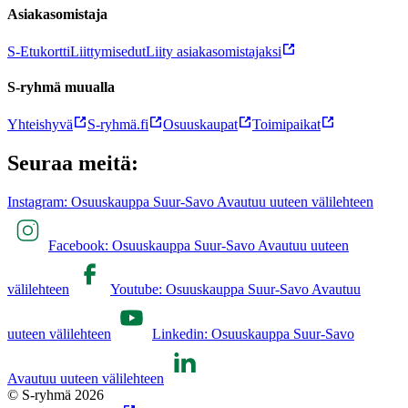
Asiakasomistaja
S-Etukortti
Liittymisedut
Liity asiakasomistajaksi
S-ryhmä muualla
Yhteishyvä
S-ryhmä.fi
Osuuskaupat
Toimipaikat
Seuraa meitä:
Instagram: Osuuskauppa Suur-Savo Avautuu uuteen välilehteen
Facebook: Osuuskauppa Suur-Savo Avautuu uuteen
välilehteen
Youtube: Osuuskauppa Suur-Savo Avautuu
uuteen välilehteen
Linkedin: Osuuskauppa Suur-Savo
Avautuu uuteen välilehteen
© S-ryhmä 2026