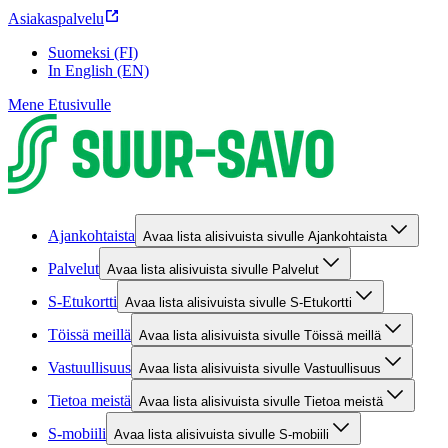
Asiakaspalvelu
Suomeksi (FI)
In English (EN)
Mene Etusivulle
Ajankohtaista
Avaa lista alisivuista sivulle Ajankohtaista
Palvelut
Avaa lista alisivuista sivulle Palvelut
S-Etukortti
Avaa lista alisivuista sivulle S-Etukortti
Töissä meillä
Avaa lista alisivuista sivulle Töissä meillä
Vastuullisuus
Avaa lista alisivuista sivulle Vastuullisuus
Tietoa meistä
Avaa lista alisivuista sivulle Tietoa meistä
S-mobiili
Avaa lista alisivuista sivulle S-mobiili