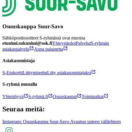
Osuuskauppa Suur-Savo
Sähköpostiosoitteet S-ryhmässä ovat muotoa
etunimi.sukunimi@sok.fi
Yhteystiedot
Palvelut
S-ryhmän
asiakaspalvelu
Anna palautetta
Asiakasomistaja
S-Etukortti
Liittymisedut
Liity asiakasomistajaksi
S-ryhmä muualla
Yhteishyvä
S-ryhmä.fi
Osuuskaupat
Toimipaikat
Seuraa meitä:
Instagram: Osuuskauppa Suur-Savo Avautuu uuteen välilehteen