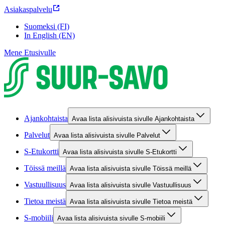
Asiakaspalvelu
Suomeksi (FI)
In English (EN)
Mene Etusivulle
Ajankohtaista
Avaa lista alisivuista sivulle Ajankohtaista
Palvelut
Avaa lista alisivuista sivulle Palvelut
S-Etukortti
Avaa lista alisivuista sivulle S-Etukortti
Töissä meillä
Avaa lista alisivuista sivulle Töissä meillä
Vastuullisuus
Avaa lista alisivuista sivulle Vastuullisuus
Tietoa meistä
Avaa lista alisivuista sivulle Tietoa meistä
S-mobiili
Avaa lista alisivuista sivulle S-mobiili