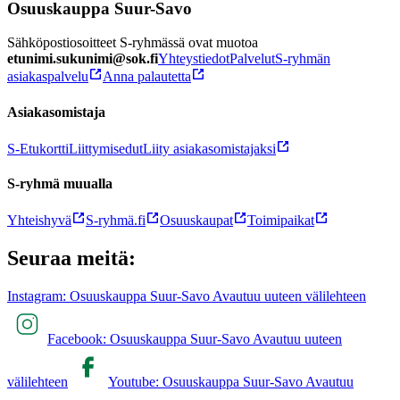
Osuuskauppa Suur-Savo
Sähköpostiosoitteet S-ryhmässä ovat muotoa
etunimi.sukunimi@sok.fi
Yhteystiedot
Palvelut
S-ryhmän
asiakaspalvelu
Anna palautetta
Asiakasomistaja
S-Etukortti
Liittymisedut
Liity asiakasomistajaksi
S-ryhmä muualla
Yhteishyvä
S-ryhmä.fi
Osuuskaupat
Toimipaikat
Seuraa meitä:
Instagram: Osuuskauppa Suur-Savo Avautuu uuteen välilehteen
Facebook: Osuuskauppa Suur-Savo Avautuu uuteen
välilehteen
Youtube: Osuuskauppa Suur-Savo Avautuu