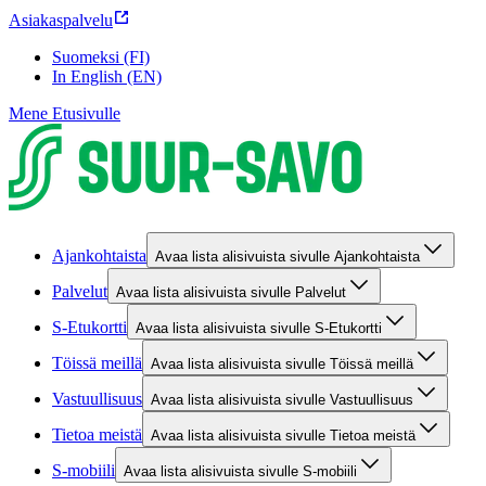
Asiakaspalvelu
Suomeksi (FI)
In English (EN)
Mene Etusivulle
Ajankohtaista
Avaa lista alisivuista sivulle Ajankohtaista
Palvelut
Avaa lista alisivuista sivulle Palvelut
S-Etukortti
Avaa lista alisivuista sivulle S-Etukortti
Töissä meillä
Avaa lista alisivuista sivulle Töissä meillä
Vastuullisuus
Avaa lista alisivuista sivulle Vastuullisuus
Tietoa meistä
Avaa lista alisivuista sivulle Tietoa meistä
S-mobiili
Avaa lista alisivuista sivulle S-mobiili