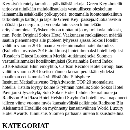
Key -työskentely tarkoittaa päivittäisiä tekoja. Green Key -hotellit
tarjoavat niinikään mahdollisuuksia vastuulliseen oleskeluun
lainaamalla asiakkaille polkupyöriä, tuottamalla luontomatkailuun
tarkoitettuja karttoja ja lapsille Green Key -passeja.
Ruokahävikin
määrään ja energian- ja vedenkulutukseen kiinnitetään
erityishuomiota. Työskentely on tuottanut jo nyt mittavia tuloksia,
mm. Porin Original Sokos Hotel Vaakunassa ruokajätteen määrää
saatiin pienennettyä alle puoleen lyhyessä ajassa.
Sokos Hotellit
valittiin vuonna 2016 maan arvostetuimmaksi hotellibrändiksi
(Brändien arvostus 2016 -tutkimus) luotetuimmaksi hotelliketjuksi
(Reader’s Digest Luotetuin Merkki -tutkimus) sekä Suomen
vastuullisimmaksi hotellitoimijaksi (Sustainable Brand Index
2016
Radisson Blun emoyhtiö, Carlson Rezidor Hotel Group, taas
valittiin vuonna 2016 seitsemännen kerran peräkkäin yhdeksi
maailman eettisimmistä yhtiöistä (the Ethisphere
Institute).
Matkailusivusto TripAdvisorin TOP 20 suomalaista
hotellia -listalta löytyy kolme S-ryhmän hotellia; Solo Sokos Hotel
Paviljonki Jyväskylä, Solo Sokos Hotel Lahden Seurahuone ja
Radisson Blu Plaza Hotel Helsinki.
S-ryhmän hotellit ovat napanneet
jälleen viime vuonna myös kansainvälisiä palkintoja.
Radisson Blu
Aleksanteri Hotellille on myönnetty kansainvälinen World Luxury
Hotel Awards -tunnustus Suomen parhaana uutena luksushotellina.
KATEGORIAT