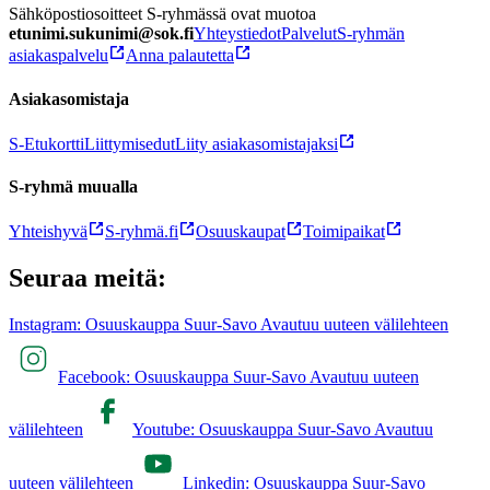
Sähköpostiosoitteet S-ryhmässä ovat muotoa
etunimi.sukunimi@sok.fi
Yhteystiedot
Palvelut
S-ryhmän
asiakaspalvelu
Anna palautetta
Asiakasomistaja
S-Etukortti
Liittymisedut
Liity asiakasomistajaksi
S-ryhmä muualla
Yhteishyvä
S-ryhmä.fi
Osuuskaupat
Toimipaikat
Seuraa meitä:
Instagram: Osuuskauppa Suur-Savo Avautuu uuteen välilehteen
Facebook: Osuuskauppa Suur-Savo Avautuu uuteen
välilehteen
Youtube: Osuuskauppa Suur-Savo Avautuu
uuteen välilehteen
Linkedin: Osuuskauppa Suur-Savo