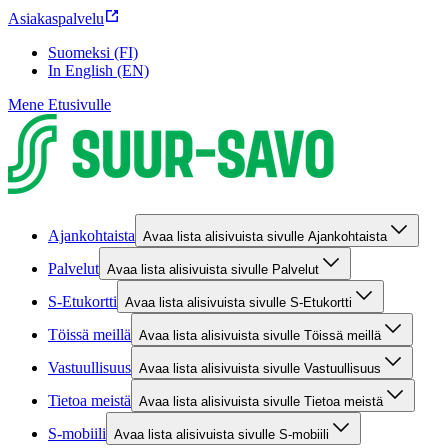
Asiakaspalvelu
Suomeksi (FI)
In English (EN)
Mene Etusivulle
Ajankohtaista
Avaa lista alisivuista sivulle Ajankohtaista
Palvelut
Avaa lista alisivuista sivulle Palvelut
S-Etukortti
Avaa lista alisivuista sivulle S-Etukortti
Töissä meillä
Avaa lista alisivuista sivulle Töissä meillä
Vastuullisuus
Avaa lista alisivuista sivulle Vastuullisuus
Tietoa meistä
Avaa lista alisivuista sivulle Tietoa meistä
S-mobiili
Avaa lista alisivuista sivulle S-mobiili