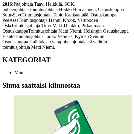
2016:
Pääjohtaja Taavi Heikkilä, SOK,
puheenjohtaja
Toimitusjohtaja Heikki Hämäläinen, Osuuskauppa
Suur-Savo
Toimitusjohtaja Tapio Kankaanpää, Osuuskauppa
PeeÄssä
Toimitusjohtaja Hannu Krook, Varuboden-
Osla
Toimitusjohtaja Timo Mäki-Ullakko, Pirkanmaan
Osuuskauppa
Toimitusjohtaja Matti Niemi, Helsingin Osuuskauppa
Elanto
Toimitusjohtaja Jouko Vehmas, Kymen Seudun
Osuuskauppa.
Hallituksen varapuheenjohtajaksi valittiin
toimitusjohtaja Matti Niemi.
KATEGORIAT
Muut
Sinua saattaisi kiinnostaa