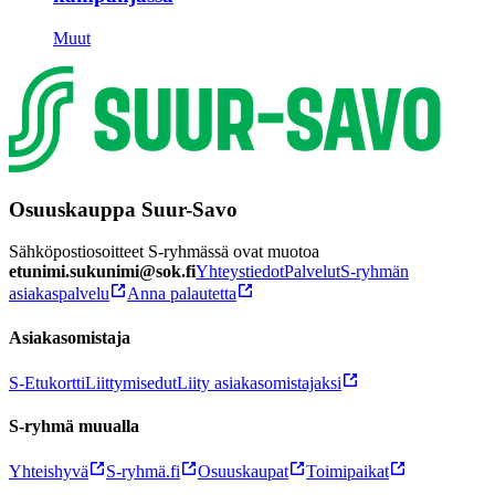
Muut
Osuuskauppa Suur-Savo
Sähköpostiosoitteet S-ryhmässä ovat muotoa
etunimi.sukunimi@sok.fi
Yhteystiedot
Palvelut
S-ryhmän
asiakaspalvelu
Anna palautetta
Asiakasomistaja
S-Etukortti
Liittymisedut
Liity asiakasomistajaksi
S-ryhmä muualla
Yhteishyvä
S-ryhmä.fi
Osuuskaupat
Toimipaikat