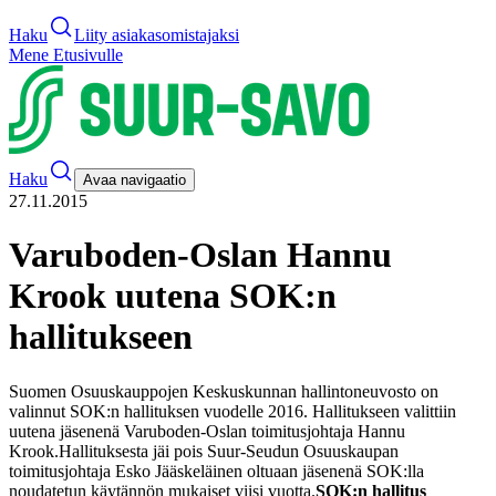
Haku
Liity asiakasomistajaksi
Mene Etusivulle
Haku
Avaa navigaatio
27.11.2015
Varuboden-Oslan Hannu
Krook uutena SOK:n
hallitukseen
Suomen Osuuskauppojen Keskuskunnan hallintoneuvosto on
valinnut SOK:n hallituksen vuodelle 2016. Hallitukseen valittiin
uutena jäsenenä Varuboden-Oslan toimitusjohtaja Hannu
Krook.
Hallituksesta jäi pois Suur-Seudun Osuuskaupan
toimitusjohtaja Esko Jääskeläinen oltuaan jäsenenä SOK:lla
noudatetun käytännön mukaiset viisi vuotta.
SOK:n hallitus