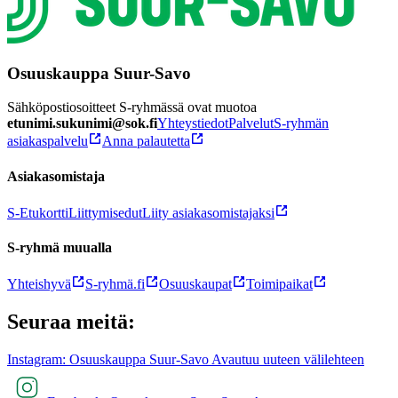
Osuuskauppa Suur-Savo
Sähköpostiosoitteet S-ryhmässä ovat muotoa
etunimi.sukunimi@sok.fi
Yhteystiedot
Palvelut
S-ryhmän
asiakaspalvelu
Anna palautetta
Asiakasomistaja
S-Etukortti
Liittymisedut
Liity asiakasomistajaksi
S-ryhmä muualla
Yhteishyvä
S-ryhmä.fi
Osuuskaupat
Toimipaikat
Seuraa meitä:
Instagram: Osuuskauppa Suur-Savo Avautuu uuteen välilehteen