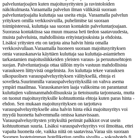
palveluntarjoajien kuten majoitusyritysten ja ravintoloiden
näkökulmasta.
Varaamalla palvelun ilman välikäsiä suoraan
palveluntarjoajalta kuluttaja saa useita etuja. Varaamalla palvelun
yrityksen omilla verkkosivuilla, puhelimitse tai suoraan
toimipisteessä, kuluttaja saa suoran kontaktin palveluntarjoajaan.
Suorassa kontaktissa saa muun muassa heti tiedon saatavuudesta,
muista palveluista, mahdollisista erityistarjouksista ja ehdoista.
Lisäksi yritysten etu on tarjota aina halvin hinta omalla
verkkosivullaan.
Varaamalla huoneen suoraan majoitusyrityksen
omia varauskanavia käyttäen kuluttaja saa kuluttaja-asiamiehen
tarkastamien majoitusliikkeiden yleisten varaus- ja peruutusehtojen
suojan. Palveluntarjoaja ottaa tällöin myös vastuun mahdollisista
varaukseen liittyvistä ongelmista. Jos kuluttaja tekee varauksen
ulkopuolisen varauspalveluyrityksen välityksellä, ehtoja ei
sovelleta.
Suurimmilla varauspalveluyrityksillä on vahva asema
ympäri maailmaa. Varauskanavien laaja valikoima on parantanut
kuluttajien valinnanmahdollisuuksia ja tietoisuutta tarjonnasta, mutta
on tuonut majoitusyrityksille kohtuuttomia ehtoja kuten paras hinta -
ehdon. Sen mukaan majoitusyrityksen on tarjottava
varauspalveluyritykselle aina halvin hinta eikä majoitusyritys voi
myydä huonetta halvemmalla omissa kanavissaan.
Varauspalveluyritysten yrityksiltä perimät palkkiot ovat usein
kohtuuttoman suuria. Lisäksi varauspalveluyritys voi ilmoittaa, ettei
vapaita huoneita ole, vaikka niitä on saatavissa.
Varaa siis suoraan
Suomen luotetuimman hotelliketjun omilta sivuilta – sokoshotels.fi.