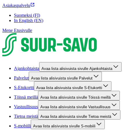
Asiakaspalvelu
Suomeksi (FI)
In English (EN)
Mene Etusivulle
Ajankohtaista
Avaa lista alisivuista sivulle Ajankohtaista
Palvelut
Avaa lista alisivuista sivulle Palvelut
S-Etukortti
Avaa lista alisivuista sivulle S-Etukortti
Töissä meillä
Avaa lista alisivuista sivulle Töissä meillä
Vastuullisuus
Avaa lista alisivuista sivulle Vastuullisuus
Tietoa meistä
Avaa lista alisivuista sivulle Tietoa meistä
S-mobiili
Avaa lista alisivuista sivulle S-mobiili