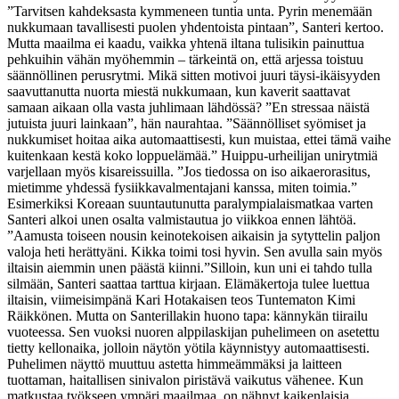
”Tarvitsen kahdeksasta kymmeneen tuntia unta. Pyrin menemään
nukkumaan tavallisesti puolen yhdentoista pintaan”, Santeri kertoo.
Mutta maailma ei kaadu, vaikka yhtenä iltana tulisikin painuttua
pehkuihin vähän myöhemmin – tärkeintä on, että arjessa toistuu
säännöllinen perusrytmi.
Mikä sitten motivoi juuri täysi-ikäisyyden
saavuttanutta nuorta miestä nukkumaan, kun kaverit saattavat
samaan aikaan olla vasta juhlimaan lähdössä?
”En stressaa näistä
jutuista juuri lainkaan”, hän naurahtaa. ”Säännölliset syömiset ja
nukkumiset hoitaa aika automaattisesti, kun muistaa, ettei tämä vaihe
kuitenkaan kestä koko loppuelämää.”
Huippu-urheilijan unirytmiä
varjellaan myös kisareissuilla. ”Jos tiedossa on iso aikaerorasitus,
mietimme yhdessä fysiikkavalmentajani kanssa, miten toimia.”
Esimerkiksi Koreaan suuntautunutta paralympialaismatkaa varten
Santeri alkoi unen osalta valmistautua jo viikkoa ennen lähtöä.
”Aamusta toiseen nousin keinotekoisen aikaisin ja sytyttelin paljon
valoja heti herättyäni. Kikka toimi tosi hyvin. Sen avulla sain myös
iltaisin aiemmin unen päästä kiinni.”
Silloin, kun uni ei tahdo tulla
silmään, Santeri saattaa tarttua kirjaan. Elämäkertoja tulee luettua
iltaisin, viimeisimpänä Kari Hotakaisen teos Tuntematon Kimi
Räikkönen. Mutta on Santerillakin huono tapa: kännykän tiirailu
vuoteessa. Sen vuoksi nuoren alppilaskijan puhelimeen on asetettu
tietty kellonaika, jolloin näytön yötila käynnistyy automaattisesti.
Puhelimen näyttö muuttuu astetta himmeämmäksi ja laitteen
tuottaman, haitallisen sinivalon piristävä vaikutus vähenee.
Kun
matkustaa työkseen ympäri maailmaa, on nähnyt kaikenlaisia