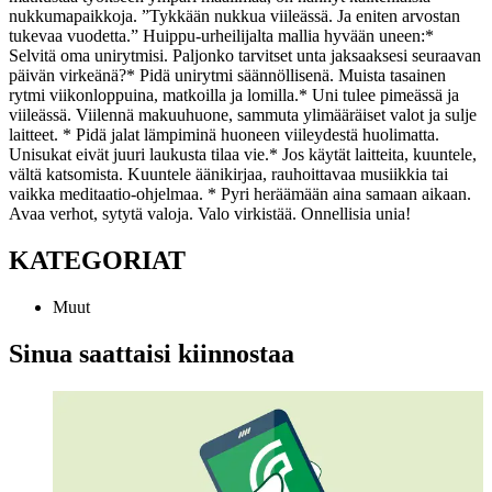
nukkumapaikkoja. ”Tykkään nukkua viileässä. Ja eniten arvostan
tukevaa vuodetta.”
Huippu-urheilijalta mallia hyvään uneen:
*
Selvitä oma unirytmisi. Paljonko tarvitset unta jaksaaksesi seuraavan
päivän virkeänä?
* Pidä unirytmi säännöllisenä. Muista tasainen
rytmi viikonloppuina, matkoilla ja lomilla.
* Uni tulee pimeässä ja
viileässä. Viilennä makuuhuone, sammuta ylimääräiset valot ja sulje
laitteet.
* Pidä jalat lämpiminä huoneen viileydestä huolimatta.
Unisukat eivät juuri laukusta tilaa vie.
* Jos käytät laitteita, kuuntele,
vältä katsomista. Kuuntele äänikirjaa, rauhoittavaa musiikkia tai
vaikka meditaatio-ohjelmaa.
* Pyri heräämään aina samaan aikaan.
Avaa verhot, sytytä valoja. Valo virkistää.
Onnellisia unia!
KATEGORIAT
Muut
Sinua saattaisi kiinnostaa