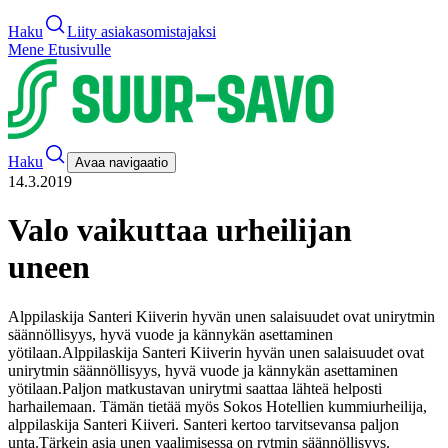
Haku
Liity asiakasomistajaksi
Mene Etusivulle
Haku
Avaa navigaatio
14.3.2019
Valo vaikuttaa urheilijan
uneen
Alppilaskija Santeri Kiiverin hyvän unen salaisuudet ovat unirytmin
säännöllisyys, hyvä vuode ja kännykän asettaminen
yötilaan.
Alppilaskija Santeri Kiiverin hyvän unen salaisuudet ovat
unirytmin säännöllisyys, hyvä vuode ja kännykän asettaminen
yötilaan.
Paljon matkustavan unirytmi saattaa lähteä helposti
harhailemaan. Tämän tietää myös Sokos Hotellien kummiurheilija,
alppilaskija Santeri Kiiveri. Santeri kertoo tarvitsevansa paljon
unta.
Tärkein asia unen vaalimisessa on rytmin säännöllisyys.