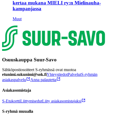
kertaa mukana MIELI ry:n Mielinauha-
kampanjassa
Muut
Osuuskauppa Suur-Savo
Sähköpostiosoitteet S-ryhmässä ovat muotoa
etunimi.sukunimi@sok.fi
Yhteystiedot
Palvelut
S-ryhmän
asiakaspalvelu
Anna palautetta
Asiakasomistaja
S-Etukortti
Liittymisedut
Liity asiakasomistajaksi
S-ryhmä muualla