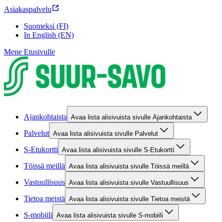
Asiakaspalvelu
Suomeksi (FI)
In English (EN)
Mene Etusivulle
Ajankohtaista
Avaa lista alisivuista sivulle Ajankohtaista
Palvelut
Avaa lista alisivuista sivulle Palvelut
S-Etukortti
Avaa lista alisivuista sivulle S-Etukortti
Töissä meillä
Avaa lista alisivuista sivulle Töissä meillä
Vastuullisuus
Avaa lista alisivuista sivulle Vastuullisuus
Tietoa meistä
Avaa lista alisivuista sivulle Tietoa meistä
S-mobiili
Avaa lista alisivuista sivulle S-mobiili