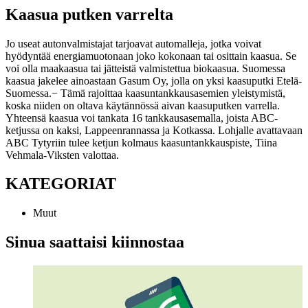
Kaasua putken varrelta
Jo useat autonvalmistajat tarjoavat automalleja, jotka voivat
hyödyntää energiamuotonaan joko kokonaan tai osittain kaasua. Se
voi olla maakaasua tai jätteistä valmistettua biokaasua. Suomessa
kaasua jakelee ainoastaan Gasum Oy, jolla on yksi kaasuputki Etelä-
Suomessa.
− Tämä rajoittaa kaasuntankkausasemien yleistymistä,
koska niiden on oltava käytännössä aivan kaasuputken varrella.
Yhteensä kaasua voi tankata 16 tankkausasemalla, joista ABC-
ketjussa on kaksi, Lappeenrannassa ja Kotkassa. Lohjalle avattavaan
ABC Tytyriin tulee ketjun kolmaus kaasuntankkauspiste, Tiina
Vehmala-Viksten valottaa.
KATEGORIAT
Muut
Sinua saattaisi kiinnostaa