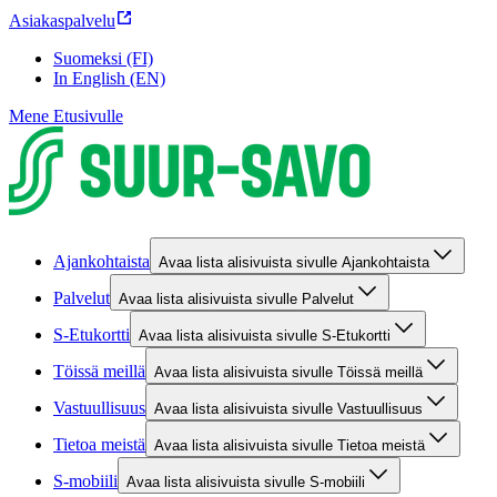
Asiakaspalvelu
Suomeksi (FI)
In English (EN)
Mene Etusivulle
Ajankohtaista
Avaa lista alisivuista sivulle Ajankohtaista
Palvelut
Avaa lista alisivuista sivulle Palvelut
S-Etukortti
Avaa lista alisivuista sivulle S-Etukortti
Töissä meillä
Avaa lista alisivuista sivulle Töissä meillä
Vastuullisuus
Avaa lista alisivuista sivulle Vastuullisuus
Tietoa meistä
Avaa lista alisivuista sivulle Tietoa meistä
S-mobiili
Avaa lista alisivuista sivulle S-mobiili