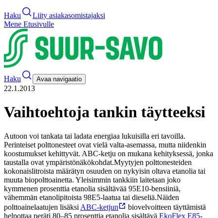
Haku
Liity asiakasomistajaksi
Mene Etusivulle
Haku
Avaa navigaatio
22.1.2013
Vaihtoehtoja tankin täytteeksi
Autoon voi tankata tai ladata energiaa lukuisilla eri tavoilla.
Perinteiset polttonesteet ovat vielä valta-asemassa, mutta niidenkin
koostumukset kehittyvät. ABC-ketju on mukana kehityksessä, jonka
taustalla ovat ympäristönäkökohdat.
Myytyjen polttonesteiden
kokonaislitroista määrätyn osuuden on nykyisin oltava etanolia tai
muuta biopolttoainetta. Yleisimmin tankkiin laitetaan joko
kymmenen prosenttia etanolia sisältävää 95E10-bensiiniä,
vähemmän etanolipitoista 98E5-laatua tai dieseliä.
Näiden
polttoainelaatujen lisäksi
ABC-ketjun
biovelvoitteen täyttämistä
helpottaa peräti 80–85 prosenttia etanolia sisältävä
EkoFlex E85-