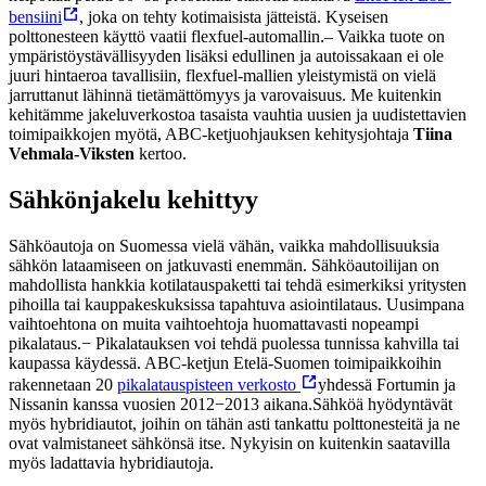
bensiini
, joka on tehty kotimaisista jätteistä. Kyseisen
polttonesteen käyttö vaatii flexfuel-automallin.
– Vaikka tuote on
ympäristöystävällisyyden lisäksi edullinen ja autoissakaan ei ole
juuri hintaeroa tavallisiin, flexfuel-mallien yleistymistä on vielä
jarruttanut lähinnä tietämättömyys ja varovaisuus. Me kuitenkin
kehitämme jakeluverkostoa tasaista vauhtia uusien ja uudistettavien
toimipaikkojen myötä, ABC-ketjuohjauksen kehitysjohtaja
Tiina
Vehmala-Viksten
kertoo.
Sähkönjakelu kehittyy
Sähköautoja on Suomessa vielä vähän, vaikka mahdollisuuksia
sähkön lataamiseen on jatkuvasti enemmän. Sähköautoilijan on
mahdollista hankkia kotilatauspaketti tai tehdä esimerkiksi yritysten
pihoilla tai kauppakeskuksissa tapahtuva asiointilataus. Uusimpana
vaihtoehtona on muita vaihtoehtoja huomattavasti nopeampi
pikalataus.
− Pikalatauksen voi tehdä puolessa tunnissa kahvilla tai
kaupassa käydessä. ABC-ketjun Etelä-Suomen toimipaikkoihin
rakennetaan 20
pikalatauspisteen verkosto
yhdessä Fortumin ja
Nissanin kanssa vuosien 2012−2013 aikana.
Sähköä hyödyntävät
myös hybridiautot, joihin on tähän asti tankattu polttonesteitä ja ne
ovat valmistaneet sähkönsä itse. Nykyisin on kuitenkin saatavilla
myös ladattavia hybridiautoja.