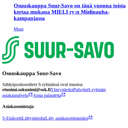
Osuuskauppa Suur-Savo on tänä vuonna toista
kertaa mukana MIELI ry:n Mielinauha-
kampanjassa
Muut
Osuuskauppa Suur-Savo
Sähköpostiosoitteet S-ryhmässä ovat muotoa
etunimi.sukunimi@sok.fi
Yhteystiedot
Palvelut
S-ryhmän
asiakaspalvelu
Anna palautetta
Asiakasomistaja
S-Etukortti
Liittymisedut
Liity asiakasomistajaksi