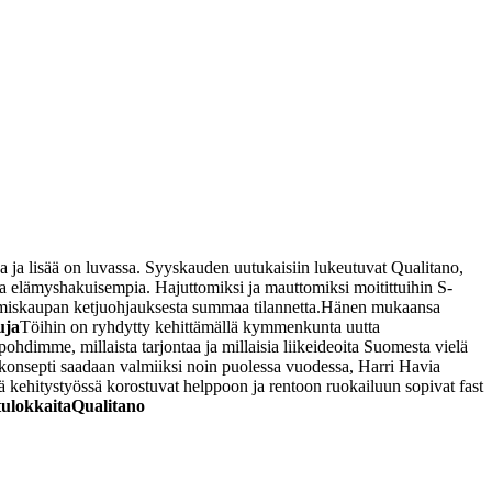
 ja lisää on luvassa. Syyskauden uutukaisiin lukeutuvat Qualitano,
a ja elämyshakuisempia. Hajuttomiksi ja mauttomiksi moitittuihin S-
miskaupan ketjuohjauksesta summaa tilannetta.
Hänen mukaansa
uja
Töihin on ryhdytty kehittämällä kymmenkunta uutta
ohdimme, millaista tarjontaa ja millaisia liikeideoita Suomesta vielä
akonsepti saadaan valmiiksi noin puolessa vuodessa, Harri Havia
lä kehitystyössä korostuvat helppoon ja rentoon ruokailuun sopivat fast
tulokkaita
Qualitano