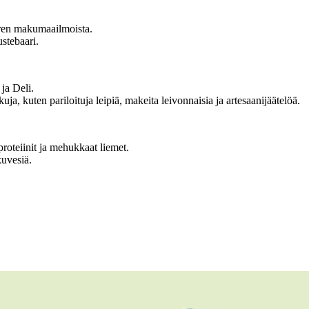
eren makumaailmoista.
stebaari.
ja Deli.
ja, kuten pariloituja leipiä, makeita leivonnaisia ja artesaanijäätelöä.
proteiinit ja mehukkaat liemet.
kuvesiä.