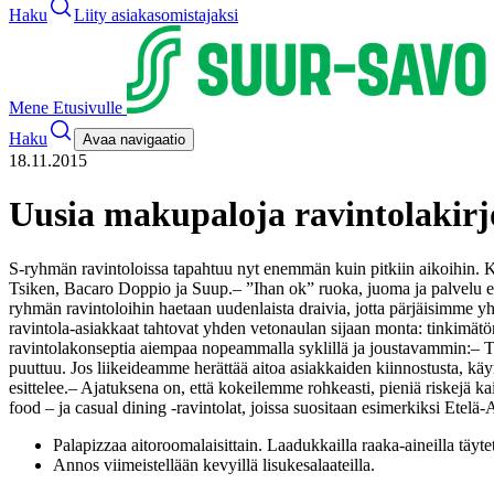
Haku
Liity asiakasomistajaksi
Mene Etusivulle
Haku
Avaa navigaatio
18.11.2015
Uusia makupaloja ravintolakir
S-ryhmän ravintoloissa tapahtuu nyt enemmän kuin pitkiin aikoihin. K
Tsiken, Bacaro Doppio ja Suup.
– ”Ihan ok” ruoka, juoma ja palvelu ei
ryhmän ravintoloihin haetaan uudenlaista draivia, jotta pärjäisimme yh
ravintola-asiakkaat tahtovat yhden vetonaulan sijaan monta: tinkimätönt
ravintolakonseptia aiempaa nopeammalla syklillä ja joustavammin:
– T
puuttuu. Jos liikeideamme herättää aitoa asiakkaiden kiinnostusta, k
esittelee.
– Ajatuksena on, että kokeilemme rohkeasti, pieniä riskejä ka
food – ja casual dining -ravintolat, joissa suositaan esimerkiksi Ete
Palapizzaa aitoroomalaisittain. Laadukkailla raaka-aineilla täytety
Annos viimeistellään kevyillä lisukesalaateilla.