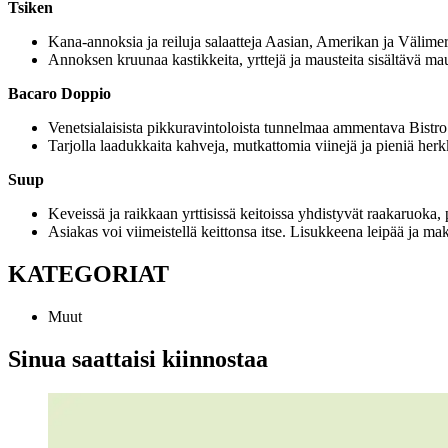
Tsiken
Kana-annoksia ja reiluja salaatteja Aasian, Amerikan ja Välim
Annoksen kruunaa kastikkeita, yrttejä ja mausteita sisältävä mau
Bacaro Doppio
Venetsialaisista pikkuravintoloista tunnelmaa ammentava Bistro 
Tarjolla laadukkaita kahveja, mutkattomia viinejä ja pieniä herkku
Suup
Keveissä ja raikkaan yrttisissä keitoissa yhdistyvät raakaruoka, 
Asiakas voi viimeistellä keittonsa itse. Lisukkeena leipää ja ma
KATEGORIAT
Muut
Sinua saattaisi kiinnostaa