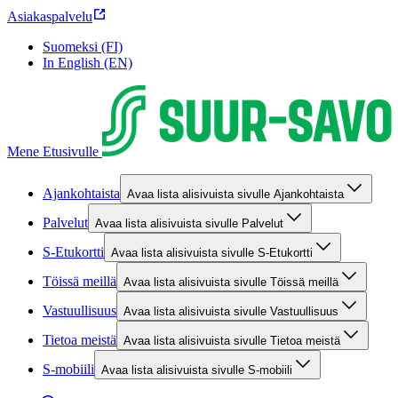
Asiakaspalvelu
Suomeksi (FI)
In English (EN)
Mene Etusivulle
Ajankohtaista
Avaa lista alisivuista sivulle Ajankohtaista
Palvelut
Avaa lista alisivuista sivulle Palvelut
S-Etukortti
Avaa lista alisivuista sivulle S-Etukortti
Töissä meillä
Avaa lista alisivuista sivulle Töissä meillä
Vastuullisuus
Avaa lista alisivuista sivulle Vastuullisuus
Tietoa meistä
Avaa lista alisivuista sivulle Tietoa meistä
S-mobiili
Avaa lista alisivuista sivulle S-mobiili