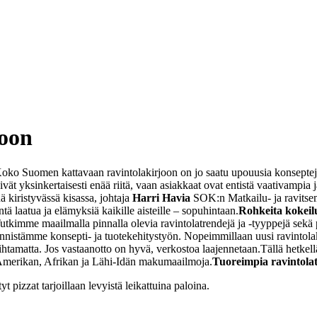
joon
oko Suomen kattavaan ravintolakirjoon on jo saatu upouusia konsepteja
vät yksinkertaisesti enää riitä, vaan asiakkaat ovat entistä vaativampi
ä kiristyvässä kisassa, johtaja
Harri Havia
SOK:n Matkailu- ja ravitse
ä laatua ja elämyksiä kaikille aisteille – sopuhintaan.
Rohkeita kokeil
utkimme maailmalla pinnalla olevia ravintolatrendejä ja -tyyppejä sekä p
äynnistämme konsepti- ja tuotekehitystyön. Nopeimmillaan uusi ravintol
ihtamatta. Jos vastaanotto on hyvä, verkostoa laajennetaan.
Tällä hetkel
lä-Amerikan, Afrikan ja Lähi-Idän makumaailmoja.
Tuoreimpia ravintola
t pizzat tarjoillaan levyistä leikattuina paloina.