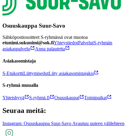
Osuuskauppa Suur-Savo
Sähköpostiosoitteet S-ryhmässä ovat muotoa
etunimi.sukunimi@sok.fi
Yhteystiedot
Palvelut
S-ryhmän
asiakaspalvelu
Anna palautetta
Asiakasomistaja
S-Etukortti
Liittymisedut
Liity asiakasomistajaksi
S-ryhmä muualla
Yhteishyvä
S-ryhmä.fi
Osuuskaupat
Toimipaikat
Seuraa meitä:
Instagram: Osuuskauppa Suur-Savo Avautuu uuteen välilehteen