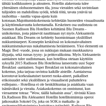
tähtää kodikkuuteen ja aitouteen. Hotellin alakerrasta tulee
yhtenäinen olohuonemainen tila, jossa vieraiden sekä ravintolaan
tulijoiden on mahdollista syödä, tehdä töitä, tavata ystäviä tai
rauhoittua – nauttia vapaa-ajasta kuin
kotonaan.
Majoittumiskokemusta kehitetään huoneiden visuaalisuutta
ja käyttömukavuutta kohentamalla. Keskeinen osa uudistusta on
Suomen Radisson Blu Hotellien kehittämä Blu Dreams -
unikokemus, josta pääsevät nauttimaan nyt myös Aleksanterin
asiakkaat. Blu Dreams on kehitetty huomioimaan yksilölliset
nukkumistarpeet. Konseptin keskiössä on kokonaisvaltainen
nukkumismukavuus nukahtamisesta heräämiseen. Yksi elementti on
Magic Bed -vuode, jossa on nukkujan mukaan muokkautuva
älypatja, sekä runsas tyyny- ja peittovalikoima. Myös Aleksanterin
aamiainen tulee uudistumaan, kun hotellissa otetaan käyttöön
syksyllä 2015 Radisson Blu Hotelleissa lanseerattu uusi Super
Breakfast -aamiainen. Super Breakfast on kokonaisvaltainen
kokemus, joka tarjoaa ravintoa kaikille aisteille. Aamiaisessa
korostuvat korkealaatuiset tuoreet ruoka-aineet, paikalliset
erikoisuudet sekä yksilöllinen ja visuaalisesti puhutteleva
esillepano.
– Hotellissa ei ole henkilökuntaa ja asiakkaita vaan
isäntäväkeä ja vieraita. Asiakaskokemus on onnistunut, kun
vieraamme toteaa: ”Wow, täällä haluaisin asua”, tiivistää Klaus
Ek.
Radisson Blu Aleksanteri Hotellin hotellitoimintoja operoi
jatkossakin Sokotel Oy, joka on SOK:n matkailu- ja
ravitsemusliiketoimintaa harjoittava tytäryhtiö. Radisson Blu