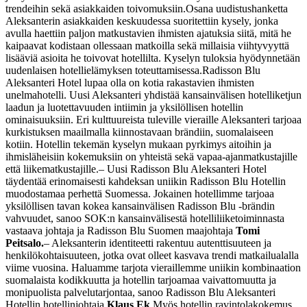
trendeihin sekä asiakkaiden toivomuksiin.
Osana uudistushanketta
Aleksanterin asiakkaiden keskuudessa suoritettiin kysely, jonka
avulla haettiin paljon matkustavien ihmisten ajatuksia siitä, mitä he
kaipaavat kodistaan ollessaan matkoilla sekä millaisia viihtyvyyttä
lisääviä asioita he toivovat hotellilta. Kyselyn tuloksia hyödynnetään
uudenlaisen hotellielämyksen toteuttamisessa.
Radisson Blu
Aleksanteri Hotel lupaa olla on kotia rakastavien ihmisten
unelmahotelli. Uusi Aleksanteri yhdistää kansainvälisen hotelliketjun
laadun ja luotettavuuden intiimin ja yksilöllisen hotellin
ominaisuuksiin. Eri kulttuureista tuleville vieraille Aleksanteri tarjoaa
kurkistuksen maailmalla kiinnostavaan brändiin, suomalaiseen
kotiin. Hotellin tekemän kyselyn mukaan pyrkimys aitoihin ja
ihmisläheisiin kokemuksiin on yhteistä sekä vapaa-ajanmatkustajille
että liikematkustajille.
– Uusi Radisson Blu Aleksanteri Hotel
täydentää erinomaisesti kahdeksan uniikin Radisson Blu Hotellin
muodostamaa perhettä Suomessa. Jokainen hotellimme tarjoaa
yksilöllisen tavan kokea kansainvälisen Radisson Blu -brändin
vahvuudet, sanoo SOK:n kansainvälisestä hotelliliiketoiminnasta
vastaava johtaja ja Radisson Blu Suomen maajohtaja
Tomi
Peitsalo.
– Aleksanterin identiteetti rakentuu autenttisuuteen ja
henkilökohtaisuuteen, jotka ovat olleet kasvava trendi matkailualalla
viime vuosina. Haluamme tarjota vieraillemme uniikin kombinaation
suomalaista kodikkuutta ja hotellin tarjoamaa vaivattomuutta ja
monipuolista palvelutarjontaa, sanoo Radisson Blu Aleksanteri
Hotellin hotellinjohtaja
Klaus Ek
.
Myös hotellin ravintolakokemus