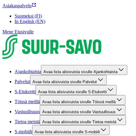
Asiakaspalvelu
Suomeksi (FI)
In English (EN)
Mene Etusivulle
Ajankohtaista
Avaa lista alisivuista sivulle Ajankohtaista
Palvelut
Avaa lista alisivuista sivulle Palvelut
S-Etukortti
Avaa lista alisivuista sivulle S-Etukortti
Töissä meillä
Avaa lista alisivuista sivulle Töissä meillä
Vastuullisuus
Avaa lista alisivuista sivulle Vastuullisuus
Tietoa meistä
Avaa lista alisivuista sivulle Tietoa meistä
S-mobiili
Avaa lista alisivuista sivulle S-mobiili