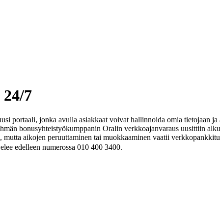
 24/7
 portaali, jonka avulla asiakkaat voivat hallinnoida omia tietojaan ja 
hmän bonusyhteistyökumppanin Oralin verkkoajanvaraus uusittiin alku
a, mutta aikojen peruuttaminen tai muokkaaminen vaatii verkkopankkitun
velee edelleen numerossa 010 400 3400.