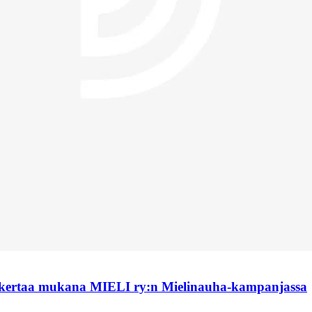
 kertaa mukana MIELI ry:n Mielinauha-kampanjassa