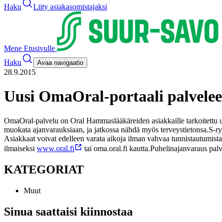
Haku
Liity asiakasomistajaksi
Mene Etusivulle
Haku
Avaa navigaatio
28.9.2015
Uusi OmaOral-portaali palvelee
OmaOral-palvelu on Oral Hammaslääkäreiden asiakkaille tarkoitettu uusi
muokata ajanvarauksiaan, ja jatkossa nähdä myös terveystietonsa.
S-ry
Asiakkaat voivat edelleen varata aikoja ilman vahvaa tunnistautumist
ilmaiseksi
www.oral.fi
tai oma.oral.fi kautta.
Puhelinajanvaraus pal
KATEGORIAT
Muut
Sinua saattaisi kiinnostaa