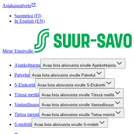
Asiakaspalvelu
Suomeksi (FI)
In English (EN)
Mene Etusivulle
Ajankohtaista
Avaa lista alisivuista sivulle Ajankohtaista
Palvelut
Avaa lista alisivuista sivulle Palvelut
S-Etukortti
Avaa lista alisivuista sivulle S-Etukortti
Töissä meillä
Avaa lista alisivuista sivulle Töissä meillä
Vastuullisuus
Avaa lista alisivuista sivulle Vastuullisuus
Tietoa meistä
Avaa lista alisivuista sivulle Tietoa meistä
S-mobiili
Avaa lista alisivuista sivulle S-mobiili