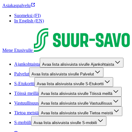
Asiakaspalvelu
Suomeksi (FI)
In English (EN)
Mene Etusivulle
Ajankohtaista
Avaa lista alisivuista sivulle Ajankohtaista
Palvelut
Avaa lista alisivuista sivulle Palvelut
S-Etukortti
Avaa lista alisivuista sivulle S-Etukortti
Töissä meillä
Avaa lista alisivuista sivulle Töissä meillä
Vastuullisuus
Avaa lista alisivuista sivulle Vastuullisuus
Tietoa meistä
Avaa lista alisivuista sivulle Tietoa meistä
S-mobiili
Avaa lista alisivuista sivulle S-mobiili