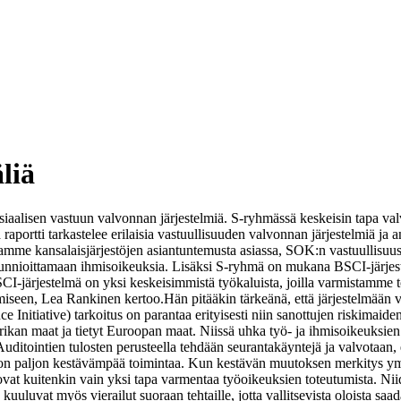
liä
 sosiaalisen vastuun valvonnan järjestelmiä. S-ryhmässä keskeisin tapa 
portti tarkastelee erilaisia vastuullisuuden valvonnan järjestelmiä ja an
tamme kansalaisjärjestöjen asiantuntemusta asiassa, SOK:n vastuullisuu
unnioittamaan ihmisoikeuksia. Lisäksi S-ryhmä on mukana BSCI-järjestel
CI-järjestelmä on yksi keskeisimmistä työkaluista, joilla varmistamme t
ymiseen, Lea Rankinen kertoo.
Hän pitääkin tärkeänä, että järjestelmään v
Initiative) tarkoitus on parantaa erityisesti niin sanottujen riskimaiden
rikan maat ja tietyt Euroopan maat. Niissä uhka työ- ja ihmisoikeuksien
Auditointien tulosten perusteella tehdään seurantakäyntejä ja valvotaan, 
 on paljon kestävämpää toimintaa. Kun kestävän muutoksen merkitys ym
vat kuitenkin vain yksi tapa varmentaa työoikeuksien toteutumista. Niide
uuluvat myös vierailut suoraan tehtaille, jotta vallitsevista oloista saa