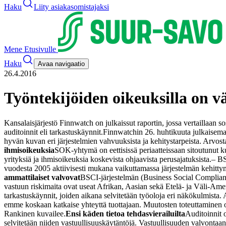
Haku
Liity asiakasomistajaksi
Mene Etusivulle
Haku
Avaa navigaatio
26.4.2016
Työntekijöiden oikeuksilla on vä
Kansalaisjärjestö Finnwatch on julkaissut raportin, jossa vertaillaan
auditoinnit eli tarkastuskäynnit.
Finnwatchin 26. huhtikuuta julkaisema ra
hyvän kuvan eri järjestelmien vahvuuksista ja kehitystarpeista. Arvos
ihmisoikeuksia
SOK-yhtymä on eettisissä periaatteissaan sitoutunut k
yrityksiä ja ihmisoikeuksia koskevista ohjaavista perusajatuksista.
– BS
vuodesta 2005 aktiivisesti mukana vaikuttamassa järjestelmän kehitt
ammattilaiset valvovat
BSCI-järjestelmän (Business Social Compliance 
vastuun riskimaita ovat useat Afrikan, Aasian sekä Etelä- ja Väli-Ame
tarkastuskäynnit, joiden aikana selvitetään työoloja eri näkökulmista. 
emme koskaan katkaise yhteyttä tuottajaan. Muutosten toteuttaminen
Rankinen kuvailee.
Ensi käden tietoa tehdasvierailuilta
Auditoinnit o
selvitetään niiden vastuullisuuskäytäntöjä. Vastuullisuuden valvontaan k