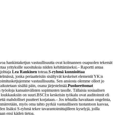
valvoa hankintaketjun vastuullisuutta ovat kolmannen osapuolen tekemät
taa yrityksille suosituksia niiden kehittämiseksi.
– Raportti antaa
sjohtaja
Lea Rankinen
toteaa.
S-ryhmä kunnioittaa
mässä, jonka periaatteisiin sisältyvät keskeiset elementit YK:n
oimitusketjujemme vastuullisuutta. Sen ansiosta olemme olleet jo
aikutetaan sisältä päin, osana järjestelmää.
Puolueettomat
 työoloja kansainvälisten sopimusten tasolle. Tällaisia sosiaalisen
 loukkauksiin on suuri.
BSCI:n keskeisin työkalu ovat auditoinnit eli
että mahdolliset puutteet korjataan.
– Jos tehtailla havaitaan ongelmia,
märretään, myös oma tahto pyrkiä vastuulliseen tuotantoon kasvaa,
n lisäksi S-ryhmä tekee tavarantoimittajilleen kyselyjä, joilla
daan ensi käden tietoa.