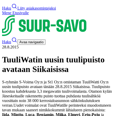
Haku
Liity asiakasomistajaksi
Mene Etusivulle
Haku
Avaa navigaatio
28.8.2015
TuuliWatin uusin tuulipuisto
avataan Siikaisissa
S-ryhmän S-Voima Oy:n ja St1 Oy:n omistaman TuuliWatti Oy:n
uusin tuulipuisto avataan tänään 28.8.2015 Siikaisissa. Tuulipuisto
koostuu kahdeksasta 3,3 megawatin tuulivoimalasta. Otamon kylän
Jäneskeitaalle rakennettu puisto tuottaa puhdasta tuulisähköä
vuosittain noin 38 000 kerrostaloasunnon sähkönkulutuksen
verran.
Uudet voimalat ovat TuuliWatille perinteeksi muodostuneen
tavan mukaan saaneet nimikkokummit lähialueen pienokaisista:
Iida
,
Minttu
,
Luca
,
Benjamin
,
Miika
,
Elmeri
,
Eetu-Poju
ja