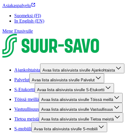
Asiakaspalvelu
Suomeksi (FI)
In English (EN)
Mene Etusivulle
Ajankohtaista
Avaa lista alisivuista sivulle Ajankohtaista
Palvelut
Avaa lista alisivuista sivulle Palvelut
S-Etukortti
Avaa lista alisivuista sivulle S-Etukortti
Töissä meillä
Avaa lista alisivuista sivulle Töissä meillä
Vastuullisuus
Avaa lista alisivuista sivulle Vastuullisuus
Tietoa meistä
Avaa lista alisivuista sivulle Tietoa meistä
S-mobiili
Avaa lista alisivuista sivulle S-mobiili