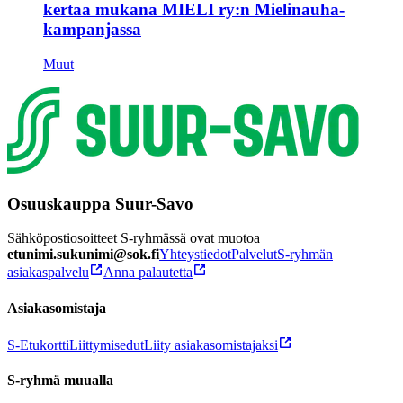
kertaa mukana MIELI ry:n Mielinauha-
kampanjassa
Muut
Osuuskauppa Suur-Savo
Sähköpostiosoitteet S-ryhmässä ovat muotoa
etunimi.sukunimi@sok.fi
Yhteystiedot
Palvelut
S-ryhmän
asiakaspalvelu
Anna palautetta
Asiakasomistaja
S-Etukortti
Liittymisedut
Liity asiakasomistajaksi
S-ryhmä muualla