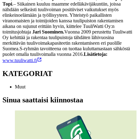
Topi
.
– Siikainen kuuluu maamme edelläkävijäkuntiin, joissa
nähdään selkeästi tuulivoiman positiiviset vaikutukset myös
elinkeinoelämään ja työllisyyteen. Yhteistyö paikallisten
viranomaisten ja toimijoiden kanssa tuulipuiston rakentamisen
aikana on sujunut erittäin hyvin, kiittelee TuuliWatti Oy:n
toimitusjohtaja
Jari Suominen.
Vuonna 2009 perustettu Tuuliwatti
Oy kehittää ja rakentaa tuulipuistoja tähdäten lähivuosina
merkittävän tuulivoimakapasiteetin rakentamiseen eri puolille
Suomea.
S-ryhmän tavoitteena on tuottaa kuluttamastaan sähköstä
puolet omalla tuulivoimalla vuonna 2016.
Lisätietoja:
www.tuuliwatti.fi
KATEGORIAT
Muut
Sinua saattaisi kiinnostaa