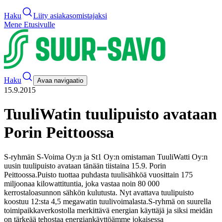
Haku
Liity asiakasomistajaksi
Mene Etusivulle
Haku
Avaa navigaatio
15.9.2015
TuuliWatin tuulipuisto avataan
Porin Peittoossa
S-ryhmän S-Voima Oy:n ja St1 Oy:n omistaman TuuliWatti Oy:n
uusin tuulipuisto avataan tänään tiistaina 15.9. Porin
Peittoossa.
Puisto tuottaa puhdasta tuulisähköä vuosittain 175
miljoonaa kilowattituntia, joka vastaa noin 80 000
kerrostaloasunnon sähkön kulutusta. Nyt avattava tuulipuisto
koostuu 12:sta 4,5 megawatin tuulivoimalasta.
S-ryhmä on suurella
toimipaikkaverkostolla merkittävä energian käyttäjä ja siksi meidän
on tärkeää tehostaa energiankäyttöämme jokaisessa