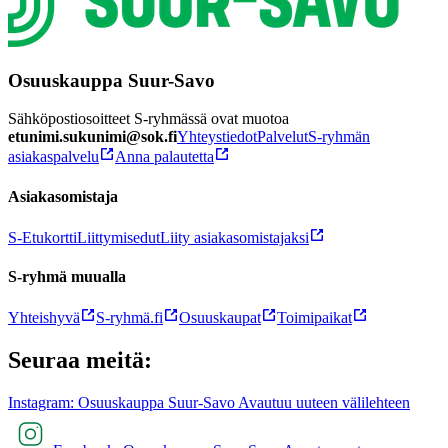
Osuuskauppa Suur-Savo
Sähköpostiosoitteet S-ryhmässä ovat muotoa
etunimi.sukunimi@sok.fi
Yhteystiedot
Palvelut
S-ryhmän
asiakaspalvelu
Anna palautetta
Asiakasomistaja
S-Etukortti
Liittymisedut
Liity asiakasomistajaksi
S-ryhmä muualla
Yhteishyvä
S-ryhmä.fi
Osuuskaupat
Toimipaikat
Seuraa meitä:
Instagram: Osuuskauppa Suur-Savo Avautuu uuteen välilehteen