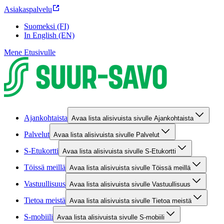
Asiakaspalvelu
Suomeksi (FI)
In English (EN)
Mene Etusivulle
Ajankohtaista
Avaa lista alisivuista sivulle Ajankohtaista
Palvelut
Avaa lista alisivuista sivulle Palvelut
S-Etukortti
Avaa lista alisivuista sivulle S-Etukortti
Töissä meillä
Avaa lista alisivuista sivulle Töissä meillä
Vastuullisuus
Avaa lista alisivuista sivulle Vastuullisuus
Tietoa meistä
Avaa lista alisivuista sivulle Tietoa meistä
S-mobiili
Avaa lista alisivuista sivulle S-mobiili