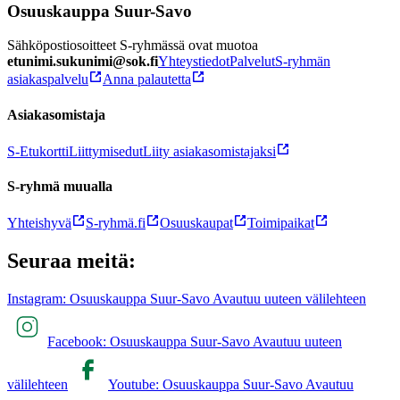
Osuuskauppa Suur-Savo
Sähköpostiosoitteet S-ryhmässä ovat muotoa
etunimi.sukunimi@sok.fi
Yhteystiedot
Palvelut
S-ryhmän
asiakaspalvelu
Anna palautetta
Asiakasomistaja
S-Etukortti
Liittymisedut
Liity asiakasomistajaksi
S-ryhmä muualla
Yhteishyvä
S-ryhmä.fi
Osuuskaupat
Toimipaikat
Seuraa meitä:
Instagram: Osuuskauppa Suur-Savo Avautuu uuteen välilehteen
Facebook: Osuuskauppa Suur-Savo Avautuu uuteen
välilehteen
Youtube: Osuuskauppa Suur-Savo Avautuu