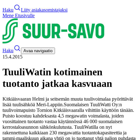
Haku
Liity asiakasomistajaksi
Mene Etusivulle
Haku
Avaa navigaatio
15.4.2015
TuuliWatin kotimainen
tuotanto jatkaa kasvuaan
Kitkiäisvaaran Helmi ja seitsemän muuta tuulivoimalaa pyörittävät
lisää tuulisähköä Meri-Lappiin.
Suomalaisen TuuliWatti Oy:n
tuulivoimapuisto Tornion Kitkiäisvaaralla vihittiin käyttöön tänään.
Puisto koostuu kahdeksasta 4,5 megawatin voimalasta, joiden
vuosittainen tuotanto vastaa käytännössä 46 000 suomalaisen
kerrostaloasunnon sähkönkulutusta. TuuliWatilla on nyt
rakennettuna kaikkiaan 230 megawattia tuotantokapasiteettia ja
tammi-maaliskuun aikana yhtiö on jo tuottanut yhtä paljon puhdasta