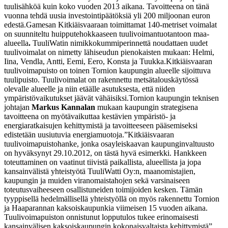
tuulisähköä kuin koko vuoden 2013 aikana. Tavoitteena on tänä
vuonna tehdä uusia investointipäätöksiä yli 200 miljoonan euron
edestä.
Gamesan Kitkiäisvaaraan toimittamat 140-metriset voimalat
on suunniteltu huipputehokkaaseen tuulivoimantuotantoon maa-
alueella
.
TuuliWatin nimikkokummiperinnettä noudattaen uudet
tuulivoimalat on nimetty lähiseudun pienokaisten mukaan: Helmi,
Iina, Vendla, Antti, Eemi, Eero, Konsta ja Tuukka.
Kitkiäisvaaran
tuulivoimapuisto on toinen Tornion kaupungin alueelle sijoittuva
tuulipuisto. Tuulivoimalat on rakennettu metsätalouskäytössä
olevalle alueelle ja niin etäälle asutuksesta, että niiden
ympäristövaikutukset jäävät vähäisiksi.
Tornion kaupungin teknisen
johtajan
Markus Kannalan
mukaan kaupungin strategisena
tavoitteena on myötävaikuttaa kestävien ympäristö- ja
energiaratkaisujen kehittymistä ja tavoitteeseen pääsemiseksi
edistetään uusiutuvia energiamuotoja.
”Kitkiäisvaaran
tuulivoimapuistohanke, jonka osayleiskaavan kaupunginvaltuusto
on hyväksynyt 29.10.2012, on tästä hyvä esimerkki. Hankkeen
toteuttaminen on vaatinut tiivistä paikallista, alueellista ja jopa
kansainvälistä yhteistyötä TuuliWatti Oy:n, maanomistajien,
kaupungin ja muiden viranomaistahojen sekä varsinaiseen
toteutusvaiheeseen osallistuneiden toimijoiden kesken. Tämän
tyyppisellä hedelmällisellä yhteistyöllä on myös rakennettu Tornion
ja Haaparannan kaksoiskaupunkia viimeisen 15 vuoden aikana.
Tuulivoimapuiston onnistunut lopputulos tukee erinomaisesti
kansainvälisen kaksoiskaupungin kokonaisvaltaista kehittymistä”,