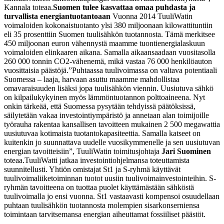
Kannala toteaa.
Suomen tulee kasvattaa omaa puhdasta ja
turvallista energiantuotantoaan
Vuonna 2014 TuuliWatin
voimaloiden kokonaistuotanto ylsi 380 miljoonaan kilowattituntiin
eli 35 prosenttiin Suomen tuulisähkön tuotannosta. Tämä merkitsee
450 miljoonan euron vähennystä maamme tuontienergialaskuun
voimaloiden elinkaaren aikana. Samalla aikaansaadaan vuositasolla
260 000 tonnin CO
2
-vähenemä, mikä vastaa 76 000 henkilöauton
vuosittaisia päästöjä.
”Puhtaassa tuulivoimassa on valtava potentiaali
Suomessa – laaja, harvaan asuttu maamme mahdollistaa
omavaraisuuden lisäksi jopa tuulisähkön viennin. Uusiutuva sähkö
on kilpailukykyinen myös lämmöntuotannon polttoaineena. Nyt
onkin tärkeää, että Suomessa pysytään tehdyissä päätöksissä,
säilytetään vakaa investointiympäristö ja annetaan alan toimijoille
työrauha rakentaa kansallisen tavoitteen mukainen 2 500 megawattia
uusiutuvaa kotimaista tuotantokapasiteettia. Samalla katseet on
kuitenkin jo suunnattava uudelle vuosikymmenelle ja sen uusiutuvan
energian tavoitteisiin”, TuuliWatin toimitusjohtaja
Jari Suominen
toteaa.
TuuliWatti jatkaa investointiohjelmansa toteuttamista
suunnitellusti. Yhtiön omistajat St1 ja S-ryhmä käyttävät
tuulivoimaliiketoiminnan tuotot uusiin tuulivoimainvestointeihin. S-
ryhmän tavoitteena on tuottaa puolet käyttämästään sähköstä
tuulivoimalla jo ensi vuonna. St1 vastaavasti kompensoi osuudellaan
puhtaan tuulisähkön tuotannosta molempien sisarkonserniensa
toimintaan tarvitsemansa energian aiheuttamat fossiiliset päästöt.