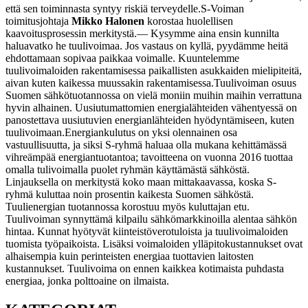
että sen toiminnasta syntyy riskiä terveydelle.
S-Voiman
toimitusjohtaja
Mikko Halonen
korostaa huolellisen
kaavoitusprosessin merkitystä.
— Kysymme aina ensin kunnilta
haluavatko he tuulivoimaa. Jos vastaus on kyllä, pyydämme heitä
ehdottamaan sopivaa paikkaa voimalle. Kuuntelemme
tuulivoimaloiden rakentamisessa paikallisten asukkaiden mielipiteitä,
aivan kuten kaikessa muussakin rakentamisessa.
Tuulivoiman osuus
Suomen sähkötuotannossa on vielä moniin muihin maihin verrattuna
hyvin alhainen. Uusiutumattomien energialähteiden vähentyessä on
panostettava uusiutuvien energianlähteiden hyödyntämiseen, kuten
tuulivoimaan.
Energiankulutus on yksi olennainen osa
vastuullisuutta, ja siksi S-ryhmä haluaa olla mukana kehittämässä
vihreämpää energiantuotantoa; tavoitteena on vuonna 2016 tuottaa
omalla tulivoimalla puolet ryhmän käyttämästä sähköstä.
Linjauksella on merkitystä koko maan mittakaavassa, koska S-
ryhmä kuluttaa noin prosentin kaikesta Suomen sähköstä.
Tuulienergian tuotannossa korostuu myös kuluttajan etu.
Tuulivoiman synnyttämä kilpailu sähkömarkkinoilla alentaa sähkön
hintaa. Kunnat hyötyvät kiinteistöverotuloista ja tuulivoimaloiden
tuomista työpaikoista. Lisäksi voimaloiden ylläpitokustannukset ovat
alhaisempia kuin perinteisten energiaa tuottavien laitosten
kustannukset. Tuulivoima on ennen kaikkea kotimaista puhdasta
energiaa, jonka polttoaine on ilmaista.