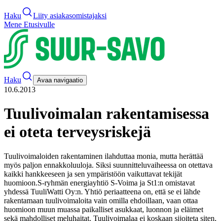
Haku
Liity asiakasomistajaksi
Mene Etusivulle
Haku
Avaa navigaatio
10.6.2013
Tuulivoimalan rakentamisessa
ei oteta terveysriskejä
Tuulivoimaloiden rakentaminen ilahduttaa monia, mutta herättää
myös paljon ennakkoluuloja. Siksi suunnitteluvaiheessa on otettava
kaikki hankkeeseen ja sen ympäristöön vaikuttavat tekijät
huomioon.
S-ryhmän energiayhtiö S-Voima ja St1:n omistavat
yhdessä TuuliWatti Oy:n. Yhtiö periaatteena on, että se ei lähde
rakentamaan tuulivoimaloita vain omilla ehdoillaan, vaan ottaa
huomioon muun muassa paikalliset asukkaat, luonnon ja eläimet
sekä mahdolliset meluhaitat. Tuulivoimalaa ei koskaan sijoiteta siten,