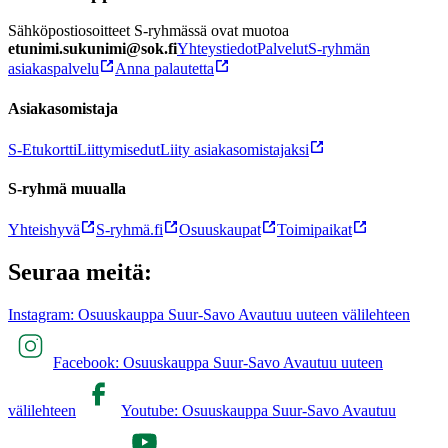
Sähköpostiosoitteet S-ryhmässä ovat muotoa
etunimi.sukunimi@sok.fi
Yhteystiedot
Palvelut
S-ryhmän
asiakaspalvelu
Anna palautetta
Asiakasomistaja
S-Etukortti
Liittymisedut
Liity asiakasomistajaksi
S-ryhmä muualla
Yhteishyvä
S-ryhmä.fi
Osuuskaupat
Toimipaikat
Seuraa meitä:
Instagram: Osuuskauppa Suur-Savo Avautuu uuteen välilehteen
Facebook: Osuuskauppa Suur-Savo Avautuu uuteen
välilehteen
Youtube: Osuuskauppa Suur-Savo Avautuu