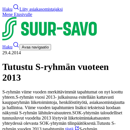
Haku
Liity asiakasomistajaksi
Mene Etusivulle
Haku
Avaa navigaatio
29.4.2014
Tutustu S-ryhmän vuoteen
2013
S-ryhmän viime vuoden merkittävimmät tapahtumat on nyt koottu
yhteen.
S-ryhmän vuosi 2013- julkaisussa esitellään kattavasti
kaupparyhmän liiketoimintoja, henkilöstötyötä, asiakasomistajuutta
ja hallintoa. Viime vuoden tapahtumien lisäksi teksteissä luodaan
näkymiä S-ryhmän lähitulevaisuuteen.
SOK-yhtymän taloudelliset
tunnusluvut vuodelta 2013 löytyvät liiketoimintakatsausten
yhteydessä olevasta SOK-yhtymän tilinpäätöksestä.
Tutustu S-
ryhmän vuoden 2013 tapahtumiin
tästä.
S-ryhmän