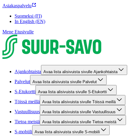
Asiakaspalvelu
Suomeksi (FI)
In English (EN)
Mene Etusivulle
Ajankohtaista
Avaa lista alisivuista sivulle Ajankohtaista
Palvelut
Avaa lista alisivuista sivulle Palvelut
S-Etukortti
Avaa lista alisivuista sivulle S-Etukortti
Töissä meillä
Avaa lista alisivuista sivulle Töissä meillä
Vastuullisuus
Avaa lista alisivuista sivulle Vastuullisuus
Tietoa meistä
Avaa lista alisivuista sivulle Tietoa meistä
S-mobiili
Avaa lista alisivuista sivulle S-mobiili