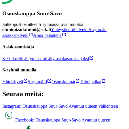
Osuuskauppa Suur-Savo
Sähköpostiosoitteet S-ryhmässä ovat muotoa
etunimi.sukunimi@sok.fi
Yhteystiedot
Palvelut
S-ryhmän
asiakaspalvelu
Anna palautetta
Asiakasomistaja
S-Etukortti
Liittymisedut
Liity asiakasomistajaksi
S-ryhmä muualla
Yhteishyvä
S-ryhmä.fi
Osuuskaupat
Toimipaikat
Seuraa meitä:
Instagram: Osuuskauppa Suur-Savo Avautuu uuteen välilehteen
Facebook: Osuuskauppa Suur-Savo Avautuu uuteen