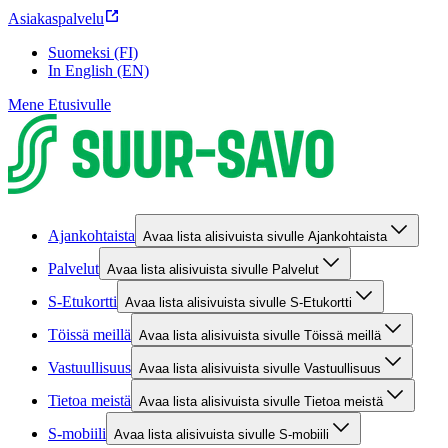
Asiakaspalvelu
Suomeksi (FI)
In English (EN)
Mene Etusivulle
Ajankohtaista
Avaa lista alisivuista sivulle Ajankohtaista
Palvelut
Avaa lista alisivuista sivulle Palvelut
S-Etukortti
Avaa lista alisivuista sivulle S-Etukortti
Töissä meillä
Avaa lista alisivuista sivulle Töissä meillä
Vastuullisuus
Avaa lista alisivuista sivulle Vastuullisuus
Tietoa meistä
Avaa lista alisivuista sivulle Tietoa meistä
S-mobiili
Avaa lista alisivuista sivulle S-mobiili