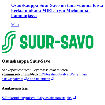
Osuuskauppa Suur-Savo on tänä vuonna toista
kertaa mukana MIELI ry:n Mielinauha-
kampanjassa
Muut
Osuuskauppa Suur-Savo
Sähköpostiosoitteet S-ryhmässä ovat muotoa
etunimi.sukunimi@sok.fi
Yhteystiedot
Palvelut
S-ryhmän
asiakaspalvelu
Anna palautetta
Asiakasomistaja
S-Etukortti
Liittymisedut
Liity asiakasomistajaksi