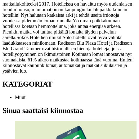
matkailukohteeksi 2017.
Hotelleissa on havaittu myös uudenlaisen
trendin nousu, minilomat oman kaupungin tai lähipaikkakunnan
hotelliin. Nyt halutaan katkaista arki ja tehdä useita irtiottoja
vuodessa pidemmän loman rinnalla.
Yö oman paikkakunnan
hotellissa koetaan hemmotteluna, joka antaa energiaa arkeen.
Pienikin matka voi tuntua pitkältä lomalta täyden palvelun
äärellä.
Sokos Hotellien uniikit Solo-hotellit ovat hyvä valinta
laadukkaaseen minilomaan. Radisson Blu Plaza Hotel ja Radisson
Blu Grand Tammer ovat historiallisen hienoja hotelleja, joissa
hotelliyöpyminen on ikimuistoinen.
Kotimaan lomat innostavat nyt
suomalaisia, 61% aikoo matkustaa kotimaassa tänä vuonna. Eniten
kiinnostavat kaupunkilomat, automatkat ja matkat sukulaisten ja
ystävien luo.
KATEGORIAT
Muut
Sinua saattaisi kiinnostaa