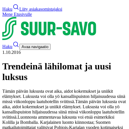
Haku
Liity asiakasomistajaksi
Mene Etusivulle
Haku
Avaa navigaatio
1.10.2016
Trendeinä lähilomat ja uusi
luksus
Tämän päivän luksusta ovat aika, aidot kokemukset ja uniikit
elämykset. Luksusta voi olla yö kansallispuiston hiljaisuudessa siinä
missä viikonloppu laatuhotellin sviitissä.
Tämän päivän luksusta ovat
aika, aidot kokemukset ja uniikit elämykset. Luksusta voi olla yö
kansallispuiston hiljaisuudessa siinä missä viikonloppu laatuhotellin
sviitissä.
Luonnosta ammentavaa luksusta voi etsiä esimerkiksi
Kolilla ja Bomballa. Karjalainen luonto kiinnostaa; Suomen
matkailutoimittajat valitsivat Pohjois-Karjalan vuoden kotimaiseksi