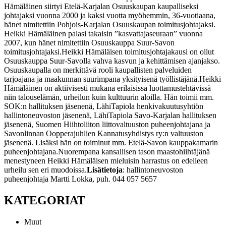
Hämäläinen siirtyi Etelä-Karjalan Osuuskaupan kaupalliseksi
johtajaksi vuonna 2000 ja kaksi vuotta myöhemmin, 36-vuotiaana,
hänet nimitettiin Pohjois-Karjalan Osuuskaupan toimitusjohtajaksi.
Heikki Hämäläinen palasi takaisin ”kasvattajaseuraan” vuonna
2007, kun hänet nimitettiin Osuuskauppa Suur-Savon
toimitusjohtajaksi.
Heikki Hämäläisen toimitusjohtajakausi on ollut
Osuuskauppa Suur-Savolla vahva kasvun ja kehittämisen ajanjakso.
Osuuskaupalla on merkittävä rooli kaupallisten palveluiden
tarjoajana ja maakunnan suurimpana yksityisenä työllistäjänä.
Heikki
Hämäläinen on aktiivisesti mukana erilaisissa luottamustehtävissä
niin talouselämän, urheilun kuin kulttuurin aloilla. Hän toimii mm.
SOK:n hallituksen jäsenenä, LähiTapiola henkivakuutusyhtiön
hallintoneuvoston jäsenenä, LähiTapiola Savo-Karjalan hallituksen
jäsenenä, Suomen Hiihtoliiton liittovaltuuston puheenjohtajana ja
Savonlinnan Oopperajuhlien Kannatusyhdistys ry:n valtuuston
jäsenenä. Lisäksi hän on toiminut mm. Etelä-Savon kauppakamarin
puheenjohtajana.
Nuorempana kansallisen tason maastohiihtäjänä
menestyneen Heikki Hämäläisen mieluisin harrastus on edelleen
urheilu sen eri muodoissa.
Lisätietoja
:
hallintoneuvoston
puheenjohtaja
Martti Lokka, puh. 044 057 5657
KATEGORIAT
Muut