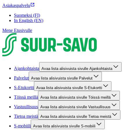
Asiakaspalvelu
Suomeksi (FI)
In English (EN)
Mene Etusivulle
Ajankohtaista
Avaa lista alisivuista sivulle Ajankohtaista
Palvelut
Avaa lista alisivuista sivulle Palvelut
S-Etukortti
Avaa lista alisivuista sivulle S-Etukortti
Töissä meillä
Avaa lista alisivuista sivulle Töissä meillä
Vastuullisuus
Avaa lista alisivuista sivulle Vastuullisuus
Tietoa meistä
Avaa lista alisivuista sivulle Tietoa meistä
S-mobiili
Avaa lista alisivuista sivulle S-mobiili