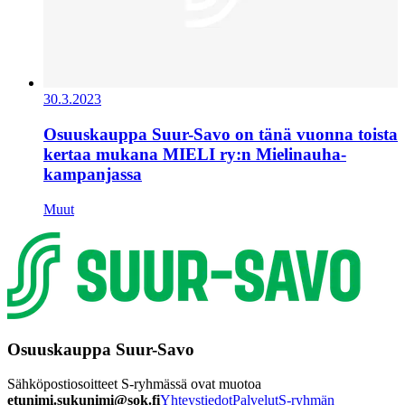
30.3.2023
Osuuskauppa Suur-Savo on tänä vuonna toista
kertaa mukana MIELI ry:n Mielinauha-
kampanjassa
Muut
Osuuskauppa Suur-Savo
Sähköpostiosoitteet S-ryhmässä ovat muotoa
etunimi.sukunimi@sok.fi
Yhteystiedot
Palvelut
S-ryhmän