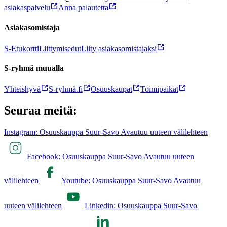
asiakaspalvelu
Anna palautetta
Asiakasomistaja
S-Etukortti
Liittymisedut
Liity asiakasomistajaksi
S-ryhmä muualla
Yhteishyvä
S-ryhmä.fi
Osuuskaupat
Toimipaikat
Seuraa meitä:
Instagram: Osuuskauppa Suur-Savo Avautuu uuteen välilehteen
Facebook: Osuuskauppa Suur-Savo Avautuu uuteen
välilehteen
Youtube: Osuuskauppa Suur-Savo Avautuu
uuteen välilehteen
Linkedin: Osuuskauppa Suur-Savo