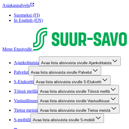
Asiakaspalvelu
Suomeksi (FI)
In English (EN)
Mene Etusivulle
Ajankohtaista
Avaa lista alisivuista sivulle Ajankohtaista
Palvelut
Avaa lista alisivuista sivulle Palvelut
S-Etukortti
Avaa lista alisivuista sivulle S-Etukortti
Töissä meillä
Avaa lista alisivuista sivulle Töissä meillä
Vastuullisuus
Avaa lista alisivuista sivulle Vastuullisuus
Tietoa meistä
Avaa lista alisivuista sivulle Tietoa meistä
S-mobiili
Avaa lista alisivuista sivulle S-mobiili