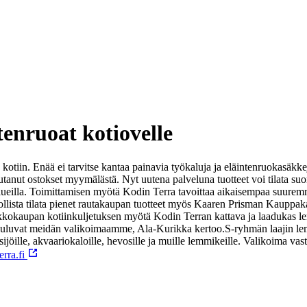
tenruoat kotiovelle
otiin. Enää ei tarvitse kantaa painavia työkaluja ja eläintenruokasäkkej
noutanut ostokset myymälästä. Nyt uutena palveluna tuotteet voi tilata suo
alueilla. Toimittamisen myötä Kodin Terra tavoittaa aikaisempaa suurem
sta tilata pienet rautakaupan tuotteet myös Kaaren Prisman Kauppakass
kokaupan kotiinkuljetuksen myötä Kodin Terran kattava ja laadukas le
kuuluvat meidän valikoimaamme, Ala-Kurikka kertoo.
S-ryhmän laajin le
ijöille, akvaariokaloille, hevosille ja muille lemmikeille. Valikoima vastaa
rra.fi