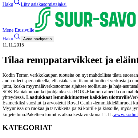
Haku
Liity asiakasomistajaksi
Mene Etusivulle
Haku
Avaa navigaatio
11.11.2015
Tilaa remppatarvikkeet ja eläin
Kodin Terran verkkokaupan tuotteita on nyt mahdollista tilata suoraan k
and collect -periaatteella, eli asiakas on tilannut tuotteet verkosta ja 
juttu, koska myymäläverkostomme sijaitsee teollisuus- ja haja-asutus
SOK Rautakaupan ketjuohjauksesta.
HOK-Elannon alueella on mahdolli
yhteydessä.
Laadukkaat lemmikkituotteet kaikkien ulottuville
Verk
Esimerkiksi suositut ja arvostetut Royal Canin -lemmikkieläinruoat 
Myynnissä on ruokaa ja tarvikkeita paitsi koirille ja kissoille, myös jyrs
kuljetettuna.
Pakettien toimitus alkaa keskiviikkona 11.11.
www.kodinte
KATEGORIAT