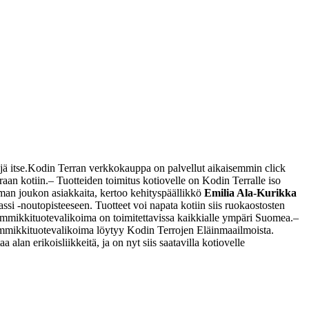
ä itse.
Kodin Terran verkkokauppa on palvellut aikaisemmin click
raan kotiin.
– Tuotteiden toimitus kotiovelle on Kodin Terralle iso
man joukon asiakkaita, kertoo kehityspäällikkö
Emilia Ala-Kurikka
i -noutopisteeseen. Tuotteet voi napata kotiin siis ruokaostosten
mmikkituotevalikoima on toimitettavissa kaikkialle ympäri Suomea.
–
mmikkituotevalikoima löytyy Kodin Terrojen Eläinmaailmoista.
 alan erikoisliikkeitä, ja on nyt siis saatavilla kotiovelle