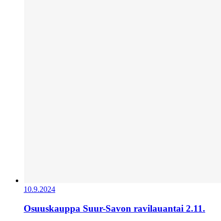
10.9.2024
Osuuskauppa Suur-Savon ravilauantai 2.11.