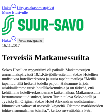
Haku
Liity asiakasomistajaksi
Mene Etusivulle
Haku
Avaa navigaatio
16.11.2017
Terveisiä Matkamessuilta
Sokos Hotellien myyntitiimi oli paikalla Matkamessujen
ammattilaispäivässä 18.1.
Kävijöille esiteltiin Sokos Hotellien
uudistuvaa hotelliverkostoa ja uusia tapahtumatiloja.
”Meillä
tapahtuu tällä hetkellä todella paljon. Haluamme tarjota
asiakkaillemme uusia hotellikokemuksia ja on tärkeää, että
kehitämme hotelliverkostoamme kaiken aikaa. Matkamessuilla
kertomamme uudistukset, kuten Turun tuleva Solo-hotelli ja
Jyväskylän Original Sokos Hotel Alexandran uudistuminen,
kiinnostivat valtavasti osastolla käyneitä. Olemme markkinoiden
johtava suomalainen toimija.”, kertoo myyntijohtaja Petri