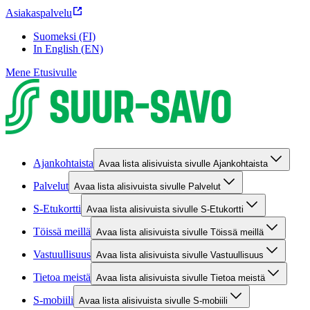
Asiakaspalvelu
Suomeksi (FI)
In English (EN)
Mene Etusivulle
Ajankohtaista
Avaa lista alisivuista sivulle Ajankohtaista
Palvelut
Avaa lista alisivuista sivulle Palvelut
S-Etukortti
Avaa lista alisivuista sivulle S-Etukortti
Töissä meillä
Avaa lista alisivuista sivulle Töissä meillä
Vastuullisuus
Avaa lista alisivuista sivulle Vastuullisuus
Tietoa meistä
Avaa lista alisivuista sivulle Tietoa meistä
S-mobiili
Avaa lista alisivuista sivulle S-mobiili