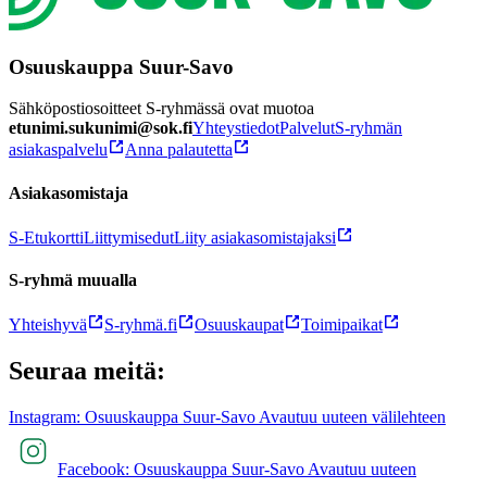
Osuuskauppa Suur-Savo
Sähköpostiosoitteet S-ryhmässä ovat muotoa
etunimi.sukunimi@sok.fi
Yhteystiedot
Palvelut
S-ryhmän
asiakaspalvelu
Anna palautetta
Asiakasomistaja
S-Etukortti
Liittymisedut
Liity asiakasomistajaksi
S-ryhmä muualla
Yhteishyvä
S-ryhmä.fi
Osuuskaupat
Toimipaikat
Seuraa meitä:
Instagram: Osuuskauppa Suur-Savo Avautuu uuteen välilehteen
Facebook: Osuuskauppa Suur-Savo Avautuu uuteen