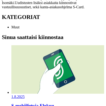
Isomäki.
Uudistusten lisäksi asiakkaita kiinnostivat
vastuullisuusuutiset, sekä kanta-asiakasohjelma S-Card.
KATEGORIAT
Muut
Sinua saattaisi kiinnostaa
1.8.2025
S-mobiilietuja Elokuu