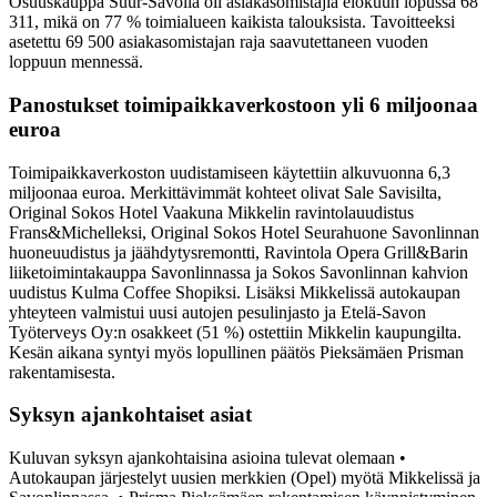
Osuuskauppa Suur-Savolla oli asiakasomistajia elokuun lopussa 68
311, mikä on 77 % toimialueen kaikista talouksista. Tavoitteeksi
asetettu 69 500 asiakasomistajan raja saavutettaneen vuoden
loppuun mennessä.
Panostukset toimipaikkaverkostoon yli 6 miljoonaa
euroa
Toimipaikkaverkoston uudistamiseen käytettiin alkuvuonna 6,3
miljoonaa euroa. Merkittävimmät kohteet olivat Sale Savisilta,
Original Sokos Hotel Vaakuna Mikkelin ravintolauudistus
Frans&Michelleksi, Original Sokos Hotel Seurahuone Savonlinnan
huoneuudistus ja jäähdytysremontti, Ravintola Opera Grill&Barin
liiketoimintakauppa Savonlinnassa ja Sokos Savonlinnan kahvion
uudistus Kulma Coffee Shopiksi. Lisäksi Mikkelissä autokaupan
yhteyteen valmistui uusi autojen pesulinjasto ja Etelä-Savon
Työterveys Oy:n osakkeet (51 %) ostettiin Mikkelin kaupungilta.
Kesän aikana syntyi myös lopullinen päätös Pieksämäen Prisman
rakentamisesta.
Syksyn ajankohtaiset asiat
Kuluvan syksyn ajankohtaisina asioina tulevat olemaan
•
Autokaupan järjestelyt uusien merkkien (Opel) myötä Mikkelissä ja