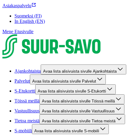
Asiakaspalvelu
Suomeksi (FI)
In English (EN)
Mene Etusivulle
Ajankohtaista
Avaa lista alisivuista sivulle Ajankohtaista
Palvelut
Avaa lista alisivuista sivulle Palvelut
S-Etukortti
Avaa lista alisivuista sivulle S-Etukortti
Töissä meillä
Avaa lista alisivuista sivulle Töissä meillä
Vastuullisuus
Avaa lista alisivuista sivulle Vastuullisuus
Tietoa meistä
Avaa lista alisivuista sivulle Tietoa meistä
S-mobiili
Avaa lista alisivuista sivulle S-mobiili