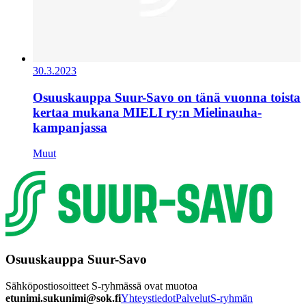
30.3.2023
Osuuskauppa Suur-Savo on tänä vuonna toista
kertaa mukana MIELI ry:n Mielinauha-
kampanjassa
Muut
Osuuskauppa Suur-Savo
Sähköpostiosoitteet S-ryhmässä ovat muotoa
etunimi.sukunimi@sok.fi
Yhteystiedot
Palvelut
S-ryhmän