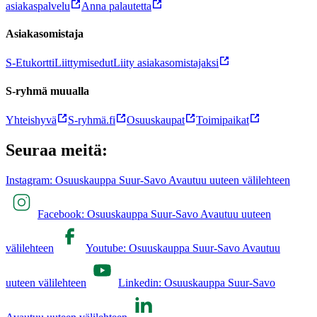
asiakaspalvelu
Anna palautetta
Asiakasomistaja
S-Etukortti
Liittymisedut
Liity asiakasomistajaksi
S-ryhmä muualla
Yhteishyvä
S-ryhmä.fi
Osuuskaupat
Toimipaikat
Seuraa meitä:
Instagram: Osuuskauppa Suur-Savo Avautuu uuteen välilehteen
Facebook: Osuuskauppa Suur-Savo Avautuu uuteen
välilehteen
Youtube: Osuuskauppa Suur-Savo Avautuu
uuteen välilehteen
Linkedin: Osuuskauppa Suur-Savo