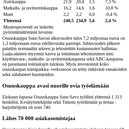
Autokauppa
21,9
20,4
1,5
7,3 %
Matkailu- ja ravitsemiskauppa
16,2
14,6
1,6
10,8 %
Muut
2,2
2,2
0,0
-0,4 %
Yhteensä
240,5
234,9
5,6
2,4 %
Muutosprosentit on laskettu
pyöristämättömistä luvuista
Osuuskauppa Suur-Savon alkuvuoden tulos 7,2 miljoonaa euroa on
1,3 miljoonaan euroa edellisvuotta parempi. Juhlavuoden jälkeen
palattiin normaaliin arkeen ja tehostettiin kustannusten hallintaa.
Laaja-alainen myynnin kasvu ja toiminnan tehostuminen mm.
käyttötavara-, matkailu- ja ravitsemiskaupassa sekä ABC-kaupassa
on parantanut toimialojen tuloksia. Myös investoinnit koko
osuuskaupan toimipaikka- verkostoon on tehty riittävästi ennakoiden
sekä suhdanteet huomioiden.
Osuuskauppa avasi nuorille ovia työelämään
Elokuun lopussa Osuuskauppa Suur-Savo työllisti yhteensä 1 313
henkilöä. Kesätyöntekijöitä sekä Tutustu työelämään ja tienaa -
harjoittelijoita oli noin 740.
Lähes 70 000 asiakasomistajaa