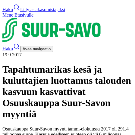
Haku
Liity asiakasomistajaksi
Mene Etusivulle
Haku
Avaa navigaatio
19.9.2017
Tapahtumarikas kesä ja
kuluttajien luottamus talouden
kasvuun kasvattivat
Osuuskauppa Suur-Savon
myyntiä
Osuuskauppa Suur-Savon myynti tammi-elokuussa 2017 oli 291,4
miljoonaa euroa. Kasvua edelliseen vuoteen oli yli 6 miljoonaa