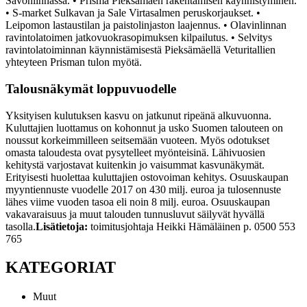
Savonlinnassa.
• Prisma Pieksämäen rakentamisen käynnistyminen.
• S-market Sulkavan ja Sale Virtasalmen peruskorjaukset.
•
Leipomon lastaustilan ja paistolinjaston laajennus.
• Olavinlinnan
ravintolatoimen jatkovuokrasopimuksen kilpailutus.
• Selvitys
ravintolatoiminnan käynnistämisestä Pieksämäellä Veturitallien
yhteyteen Prisman tulon myötä.
Talousnäkymät loppuvuodelle
Yksityisen kulutuksen kasvu on jatkunut ripeänä alkuvuonna.
Kuluttajien luottamus on kohonnut ja usko Suomen talouteen on
noussut korkeimmilleen seitsemään vuoteen. Myös odotukset
omasta taloudesta ovat pysytelleet myönteisinä. Lähivuosien
kehitystä varjostavat kuitenkin jo vaisummat kasvunäkymät.
Erityisesti huolettaa kuluttajien ostovoiman kehitys. Osuuskaupan
myyntiennuste vuodelle 2017 on 430 milj. euroa ja tulosennuste
lähes viime vuoden tasoa eli noin 8 milj. euroa. Osuuskaupan
vakavaraisuus ja muut talouden tunnusluvut säilyvät hyvällä
tasolla.
Lisätietoja:
toimitusjohtaja
Heikki Hämäläinen
p. 0500 553
765
KATEGORIAT
Muut