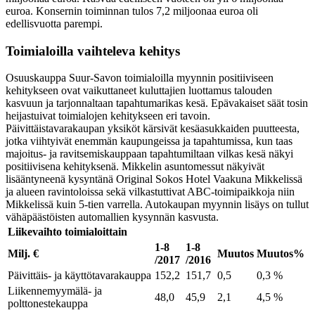
euroa. Konsernin toiminnan tulos 7,2 miljoonaa euroa oli
edellisvuotta parempi.
Toimialoilla vaihteleva kehitys
Osuuskauppa Suur-Savon toimialoilla myynnin positiiviseen
kehitykseen ovat vaikuttaneet kuluttajien luottamus talouden
kasvuun ja tarjonnaltaan tapahtumarikas kesä. Epävakaiset säät tosin
heijastuivat toimialojen kehitykseen eri tavoin.
Päivittäistavarakaupan yksiköt kärsivät kesäasukkaiden puutteesta,
jotka viihtyivät enemmän kaupungeissa ja tapahtumissa, kun taas
majoitus- ja ravitsemiskauppaan tapahtumiltaan vilkas kesä näkyi
positiivisena kehityksenä. Mikkelin asuntomessut näkyivät
lisääntyneenä kysyntänä Original Sokos Hotel Vaakuna Mikkelissä
ja alueen ravintoloissa sekä vilkastuttivat ABC-toimipaikkoja niin
Mikkelissä kuin 5-tien varrella. Autokaupan myynnin lisäys on tullut
vähäpäästöisten automallien kysynnän kasvusta.
Liikevaihto toimialoittain
1-8
1-8
Milj. €
Muutos
Muutos%
/2017
/2016
Päivittäis- ja käyttötavarakauppa
152,2
151,7
0,5
0,3 %
Liikennemyymälä- ja
48,0
45,9
2,1
4,5 %
polttonestekauppa