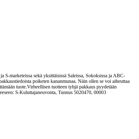
a S-marketeissa sekä yksittäisissä Saleissa, Sokoksissa ja ABC-
pakkaustiedoista poiketen kananmunaa. Näin ollen se voi aiheuttaa
ttämään tuote.
Virheellisen tuotteen tyhjä pakkaus pyydetään
soitteeseen: S-Kuluttajaneuvonta, Tunnus 5020470, 00003