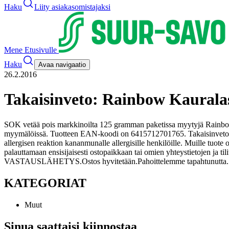
Haku
Liity asiakasomistajaksi
Mene Etusivulle
Haku
Avaa navigaatio
26.2.2016
Takaisinveto: Rainbow Kaurala
SOK vetää pois markkinoilta 125 gramman paketissa myytyjä Rainbo
myymälöissä. Tuotteen EAN-koodi on 6415712701765. Takaisinveto k
allergisen reaktion kananmunalle allergisille henkilöille. Muille tuote 
palauttamaan ensisijaisesti ostopaikkaan tai omien yhteystietojen ja 
VASTAUSLÄHETYS.
Ostos hyvitetään.
Pahoittelemme tapahtunutta.
KATEGORIAT
Muut
Sinua saattaisi kiinnostaa