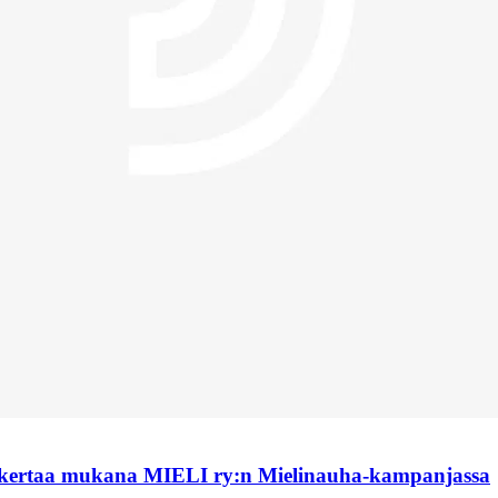
 kertaa mukana MIELI ry:n Mielinauha-kampanjassa