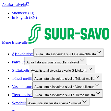
Asiakaspalvelu
Suomeksi (FI)
In English (EN)
Mene Etusivulle
Ajankohtaista
Avaa lista alisivuista sivulle Ajankohtaista
Palvelut
Avaa lista alisivuista sivulle Palvelut
S-Etukortti
Avaa lista alisivuista sivulle S-Etukortti
Töissä meillä
Avaa lista alisivuista sivulle Töissä meillä
Vastuullisuus
Avaa lista alisivuista sivulle Vastuullisuus
Tietoa meistä
Avaa lista alisivuista sivulle Tietoa meistä
S-mobiili
Avaa lista alisivuista sivulle S-mobiili