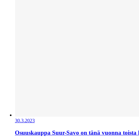
30.3.2023
Osuuskauppa Suur-Savo on tänä vuonna toista