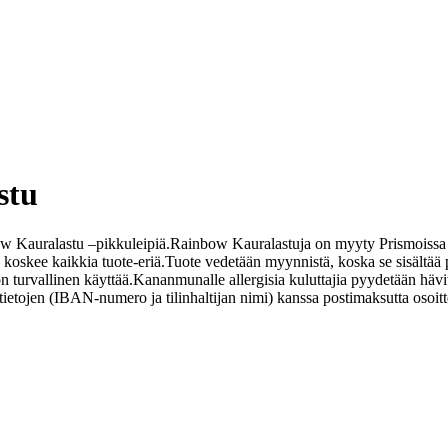
stu
w Kauralastu –pikkuleipiä.
Rainbow Kauralastuja on myyty Prismoissa j
oskee kaikkia tuote-eriä.
Tuote vedetään myynnistä, koska se sisältää 
on turvallinen käyttää.
Kananmunalle allergisia kuluttajia pyydetään hävi
tilitietojen (IBAN-numero ja tilinhaltijan nimi) kanssa postimaksutta o