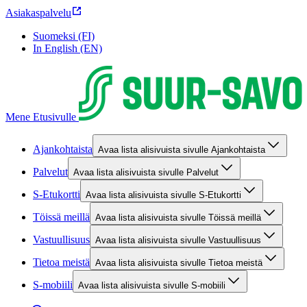
Asiakaspalvelu
Suomeksi (FI)
In English (EN)
Mene Etusivulle
Ajankohtaista
Avaa lista alisivuista sivulle Ajankohtaista
Palvelut
Avaa lista alisivuista sivulle Palvelut
S-Etukortti
Avaa lista alisivuista sivulle S-Etukortti
Töissä meillä
Avaa lista alisivuista sivulle Töissä meillä
Vastuullisuus
Avaa lista alisivuista sivulle Vastuullisuus
Tietoa meistä
Avaa lista alisivuista sivulle Tietoa meistä
S-mobiili
Avaa lista alisivuista sivulle S-mobiili