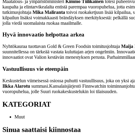
Maatalous- ja ympäristöministeri
Kimmo Tiilikainen
totesi puheenvu
kaupalta ja elintarvikealalta entistä parempaa vuoropuhelua, jotta esime
tutkimusjohtaja
Mika Maliranta
toivoi ruokaketjuun lisää kilpailua, 
kilpailun lisäksi voimakkaasti brändäyksen merkityksestä: pelkällä su
jolla viedä suomalaista ruokaa maailmalle.
Hyvä innovaatio helpottaa arkea
Nyhtökauraa tuottavan Gold & Green Foodsin toimitusjohtaja
Maija 
suunnitellessa on tärkeää vastata kuluttajan arjen ongelmiin. Innovaati
innovaatiot ovat Valion kestävän menestyksen perusta. Parhaimmillaa
Vastuullisuus vie eteenpäin
Keskustelun viimeisessä osiossa puhutti vastuullisuus, joka on yksi aja
Ilkka Alarotu
summasi.
Kansalaisjärjestö Finnwatchin toiminnanjoht
vuoropuhelua, jolle Suuri ruokakeskustelukin loi tilaisuuden.
KATEGORIAT
Muut
Sinua saattaisi kiinnostaa