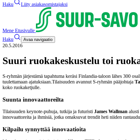
Haku
Liity asiakasomistajaksi
Mene Etusivulle
Haku
Avaa navigaatio
20.5.2016
Suuri ruokakeskustelu toi ruoka
S-ryhmän järjestämä tapahtuma keräsi Finlandia-taloon lähes 300 osall
tuulettamaan ajatuksiaan.
Tilaisuuden avannut S-ryhmän pääjohtaja
Ta
koko ruokaketjulle.
Suunta innovaattoreilta
Tilaisuuden keynote-puhuja, tutkija ja futuristi
James Wallman
alusti
innovaattoreita ja ihmisiä, jotka omaksuvat trendit heti niiden rantaudu
Kilpailu synnyttää innovaatioita