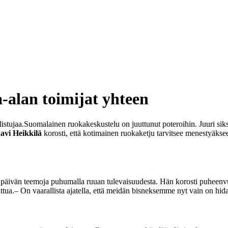
-alan toimijat yhteen
istujaa.
Suomalainen ruokakeskustelu on juuttunut poteroihin. Juuri sik
avi Heikkilä
korosti, että kotimainen ruokaketju tarvitsee menestyäks
 päivän teemoja puhumalla ruuan tulevaisuudesta. Hän korosti puheenvu
ttua.
– On vaarallista ajatella, että meidän bisneksemme nyt vain on hidas