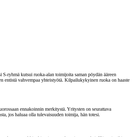
si S-ryhmä kutsui ruoka-alan toimijoita saman pöydän ääreen
een entistä vahvempaa yhteistyötä. Kilpailukykyinen ruoka on haaste
orossaan ennakoinnin merkitystä. Yritysten on seurattava
ta, jos haluaa olla tulevaisuuden toimija, hän totesi.