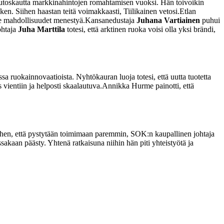
utoskautta markkinahintojen romahtamisen vuoksi. Hän toivoikin
en. Siihen haastan teitä voimakkaasti, Tiilikainen vetosi.
Etlan
lle mahdollisuudet menestyä.
Kansanedustaja
Juhana Vartiainen
puhui
ohtaja
Juha Marttila
totesi, että arktinen ruoka voisi olla yksi brändi,
sa ruokainnovaatioista. Nyhtökauran luoja totesi, että uutta tuotetta
 vientiin ja helposti skaalautuva.
Annikka Hurme painotti, että
iihen, että pystytään toimimaan paremmin, SOK:n kaupallinen johtaja
ssakaan päästy. Yhtenä ratkaisuna niihin hän piti yhteistyötä ja