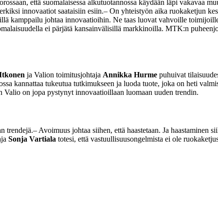
orossaan, että suomalaisessa alkutuotannossa käydään läpi vakavaa mu
rkiksi innovaatiot saataisiin esiin.
– On yhteistyön aika ruokaketjun kesk
sillä kamppailu johtaa innovaatioihin. Ne taas luovat vahvoille toimijoi
omalaisuudella ei pärjätä kansainvälisillä markkinoilla. MTK:n puheenj
Itkonen
ja Valion toimitusjohtaja
Annikka Hurme
puhuivat tilaisuudes
ossa kannattaa tukeutua tutkimukseen ja luoda tuote, joka on heti valmis
n Valio on jopa pystynyt innovaatioillaan luomaan uuden trendin.
n trendejä.
– Avoimuus johtaa siihen, että haastetaan. Ja haastaminen s
aja
Sonja Vartiala
totesi, että vastuullisuusongelmista ei ole ruokaketju