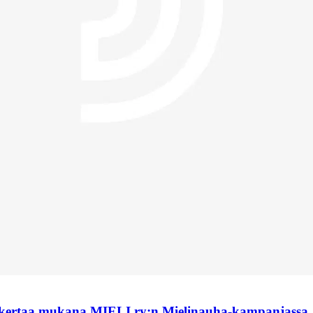
 kertaa mukana MIELI ry:n Mielinauha-kampanjassa