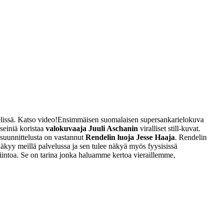
issä. Katso video!
Ensimmäisen suomalaisen supersankarielokuva
 seiniä koristaa
valokuvaaja Juuli Aschanin
viralliset still-kuvat.
uunnittelusta on vastannut
Rendelin luoja Jesse Haaja
. Rendelin
 näkyy meillä palvelussa ja sen tulee näkyä myös fyysisissä
iintoa. Se on tarina jonka haluamme kertoa vieraillemme,