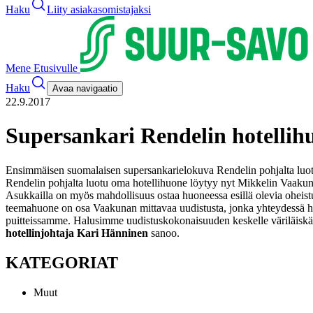
Haku
Liity asiakasomistajaksi
Mene Etusivulle
Haku
Avaa navigaatio
22.9.2017
Supersankari Rendelin hotellih
Ensimmäisen suomalaisen supersankarielokuva Rendelin pohjalta luot
Rendelin pohjalta luotu oma hotellihuone löytyy nyt Mikkelin Vaakun
Asukkailla on myös mahdollisuus ostaa huoneessa esillä olevia oheistu
teemahuone on osa Vaakunan mittavaa uudistusta, jonka yhteydessä hot
puitteissamme. Halusimme uudistuskokonaisuuden keskelle väriläiskän
hotellinjohtaja Kari Hänninen
sanoo.
KATEGORIAT
Muut