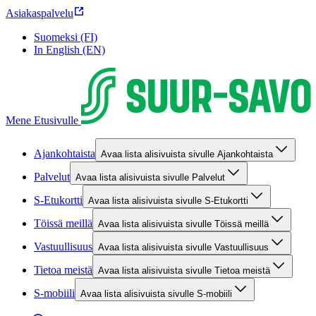
Asiakaspalvelu
Suomeksi (FI)
In English (EN)
Mene Etusivulle
Ajankohtaista
Avaa lista alisivuista sivulle Ajankohtaista
Palvelut
Avaa lista alisivuista sivulle Palvelut
S-Etukortti
Avaa lista alisivuista sivulle S-Etukortti
Töissä meillä
Avaa lista alisivuista sivulle Töissä meillä
Vastuullisuus
Avaa lista alisivuista sivulle Vastuullisuus
Tietoa meistä
Avaa lista alisivuista sivulle Tietoa meistä
S-mobiili
Avaa lista alisivuista sivulle S-mobiili