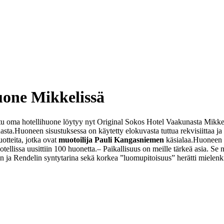
uone Mikkelissä
u oma hotellihuone löytyy nyt Original Sokos Hotel Vaakunasta Mikkel
asta.
Huoneen sisustuksessa on käytetty elokuvasta tuttua rekvisiittaa ja
otteita, jotka ovat
muotoilija Pauli Kangasniemen
käsialaa.
Huoneen s
ellissa uusittiin 100 huonetta.
– Paikallisuus on meille tärkeä asia. Se
 ja Rendelin syntytarina sekä korkea ”luomupitoisuus” herätti mielenk