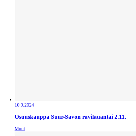
10.9.2024
Osuuskauppa Suur-Savon ravilauantai 2.11.
Muut