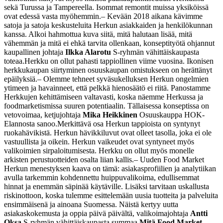
sekä Turussa ja Tampereella. Isommat remontit muissa yksiköissä
ovat edessä vasta myöhemmin.
– Kevään 2018 aikana kävimme
satoja ja satoja keskusteluita Herkun asiakkaiden ja henkilökunnan
kanssa. Alkoi hahmottua kuva siitä, mitä halutaan lisää, mitä
vähemmän ja mitä ei ehkä tarvita ollenkaan, konseptityötä ohjannut
kaupallinen johtaja
Ilkka Alarotu
S-ryhmän vähittäiskaupasta
toteaa.
Herkku on ollut pahasti tappiollinen viime vuosina. Ikonisen
herkkukaupan siirtyminen osuuskaupan omistukseen on herättänyt
epäilyksiä.
– Olemme tehneet syväsukelluksen Herkun ongelmien
ytimeen ja havainneet, että pelkkä hienosäätö ei riitä. Panostamme
Herkkujen kehittämiseen valtavasti, koska näemme Herkussa ja
foodmarketismissa suuren potentiaalin. Tällaisessa konseptissa on
vetovoimaa, ketjujohtaja
Mika Heikkinen
Osuuskauppa HOK-
Elannosta sanoo.
Merkittävä osa Herkun tappioista on syntynyt
ruokahävikistä. Herkun hävikkiluvut ovat olleet tasolla, joka ei ole
vastuullista ja oikein. Herkun vaikeudet ovat syntyneet myös
valikoimien sirpaloitumisesta. Herkku on ollut myös monelle
arkisten perustuotteiden osalta liian kallis.
– Uuden Food Market
Herkun menestyksen kaava on tämä: asiakasprofiilien ja analytiikan
avulla tarkemmin kohdennettu huippuvalikoima, edullisemmat
hinnat ja enemmän säpinää käytäville. Lisäksi tarvitaan uskallusta
riskinottoon, koska tulemme esittelemään uusia tuotteita ja palveluita
ensimmäisenä ja ainoana Suomessa. Näistä kertyy uutta
asiakaskokemusta ja oppia päivä päivältä, valikoimajohtaja
Antti
Oksa
S-ryhmän vähittäiskaupasta summaa.
Mitä Food Market