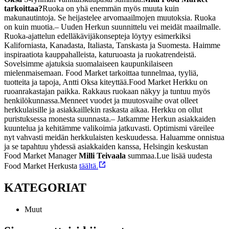
tarkoittaa?
Ruoka on yhä enemmän myös muuta kuin
makunautintoja. Se heijastelee arvomaailmojen muutoksia. Ruoka
on kuin muotia.
– Uuden Herkun suunnittelu vei meidät maailmalle.
Ruoka-ajattelun edelläkävijäkonsepteja löytyy esimerkiksi
Kaliforniasta, Kanadasta, Italiasta, Tanskasta ja Suomesta. Haimme
inspiraatiota kauppahalleista, katuruoasta ja ruokatrendeistä.
Sovelsimme ajatuksia suomalaiseen kaupunkilaiseen
mielenmaisemaan. Food Market tarkoittaa tunnelmaa, tyyliä,
tuotteita ja tapoja, Antti Oksa kiteyttää.
Food Market Herkku on
ruoanrakastajan paikka. Rakkaus ruokaan näkyy ja tuntuu myös
henkilökunnassa.
Menneet vuodet ja muutosvaihe ovat olleet
herkkulaisille ja asiakkaillekin raskasta aikaa. Herkku on ollut
puristuksessa monesta suunnasta.
– Jatkamme Herkun asiakkaiden
kuuntelua ja kehitämme valikoimia jatkuvasti. Optimismi väreilee
nyt vahvasti meidän herkkulaisten keskuudessa. Haluamme onnistua
ja se tapahtuu yhdessä asiakkaiden kanssa, Helsingin keskustan
Food Market Manager
Milli Teivaala
summaa.
Lue lisää uudesta
Food Market Herkusta
täältä.
KATEGORIAT
Muut