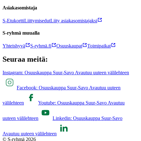
Asiakasomistaja
S-Etukortti
Liittymisedut
Liity asiakasomistajaksi
S-ryhmä muualla
Yhteishyvä
S-ryhmä.fi
Osuuskaupat
Toimipaikat
Seuraa meitä:
Instagram: Osuuskauppa Suur-Savo Avautuu uuteen välilehteen
Facebook: Osuuskauppa Suur-Savo Avautuu uuteen
välilehteen
Youtube: Osuuskauppa Suur-Savo Avautuu
uuteen välilehteen
Linkedin: Osuuskauppa Suur-Savo
Avautuu uuteen välilehteen
© S-ryhmä 2026