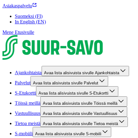
Asiakaspalvelu
Suomeksi (FI)
In English (EN)
Mene Etusivulle
Ajankohtaista
Avaa lista alisivuista sivulle Ajankohtaista
Palvelut
Avaa lista alisivuista sivulle Palvelut
S-Etukortti
Avaa lista alisivuista sivulle S-Etukortti
Töissä meillä
Avaa lista alisivuista sivulle Töissä meillä
Vastuullisuus
Avaa lista alisivuista sivulle Vastuullisuus
Tietoa meistä
Avaa lista alisivuista sivulle Tietoa meistä
S-mobiili
Avaa lista alisivuista sivulle S-mobiili