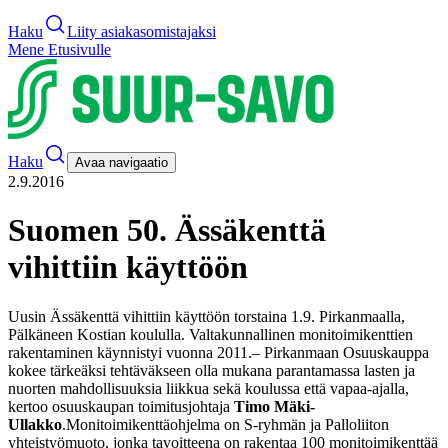
Haku
Liity asiakasomistajaksi
Mene Etusivulle
Haku
Avaa navigaatio
2.9.2016
Suomen 50. Ässäkenttä
vihittiin käyttöön
Uusin Ässäkenttä vihittiin käyttöön torstaina 1.9. Pirkanmaalla,
Pälkäneen Kostian koululla. Valtakunnallinen monitoimikenttien
rakentaminen käynnistyi vuonna 2011.
– Pirkanmaan Osuuskauppa
kokee tärkeäksi tehtäväkseen olla mukana parantamassa lasten ja
nuorten mahdollisuuksia liikkua sekä koulussa että vapaa-ajalla,
kertoo osuuskaupan toimitusjohtaja
Timo Mäki-
Ullakko
.
Monitoimikenttäohjelma on S-ryhmän ja Palloliiton
yhteistyömuoto, jonka tavoitteena on rakentaa 100 monitoimikenttää