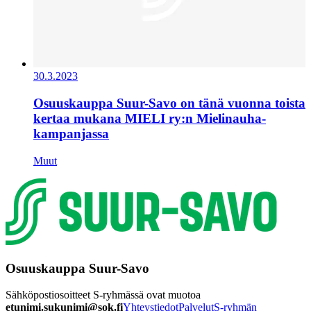
30.3.2023
Osuuskauppa Suur-Savo on tänä vuonna toista
kertaa mukana MIELI ry:n Mielinauha-
kampanjassa
Muut
Osuuskauppa Suur-Savo
Sähköpostiosoitteet S-ryhmässä ovat muotoa
etunimi.sukunimi@sok.fi
Yhteystiedot
Palvelut
S-ryhmän