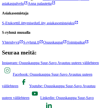
asiakaspalvelu
Anna palautetta
Asiakasomistaja
S-Etukortti
Liittymisedut
Liity asiakasomistajaksi
S-ryhmä muualla
Yhteishyvä
S-ryhmä.fi
Osuuskaupat
Toimipaikat
Seuraa meitä:
Instagram: Osuuskauppa Suur-Savo Avautuu uuteen välilehteen
Facebook: Osuuskauppa Suur-Savo Avautuu uuteen
välilehteen
Youtube: Osuuskauppa Suur-Savo Avautuu
uuteen välilehteen
Linkedin: Osuuskauppa Suur-Savo