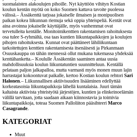
suomalaisten alakoulujen pihoille. Nyt käyttöön vihityn Kostian
koulun kentän myötä on koko Suomen kattava tavoite puolessa
välissä.
– Ässäkenttä tarjoaa jokaiselle ilmaisen ja monipuolisen
paikan kokea liikunnan riemuja sekä oppia yhteispeliä. Kentät ovat
aina avoinna jokaiselle käyttäjälle, myös vanhemmat ovat
tervetulleita kentälle.
Monitoimikenttien rakentamisen rahoituksesta
osa tulee S-ryhmältä, osa taas kuntien liikuntapaikkojen ja koulujen
pihojen rahoituksesta. Kunnat ovat päättäneet lähiliikuntaan
tarkoitettujen kenttien rakentamisesta itsenäisesti ja Pirkanmaan
Osuuskauppa on tähän mennessä ollut mukana tukemassa yhdeksää
kenttähanketta.
– Koululle Ässäkentän saaminen antaa uusia
mahdollisuuksia koulun liikuntatuntien suunnitteluun. Kentällä
pelataan paljon jalkapalloa, mutta varmasti myös monen muun lajin
harrastajat kokoontuvat paikalle, kertoo Kostian koulun rehtori
Sari
Halonen
.
– Liikunnallisen aktiivisuuden lisääminen edellyttää
korkeatasoisia liikuntapaikkoja lähellä kuntalaisia. Juuri tämän
kaltaista aktiivista yhteistyötä järjestöjen, kuntien ja elinkeinoelämän
välillä tarvitaan, jotta saadaan aikaan kiinnostavia ja toimivia
liikuntapaikkoja, toteaa Suomen Palloliiton pääsihteeri
Marco
Casagrande
.
KATEGORIAT
Muut