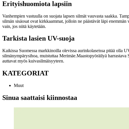
Erityishuomiota lapsiin
Vanhempien vastuulla on suojata lapsen silmät vauvasta saakka. T
silmän sisäosat ovat kirkkaammat, jolloin ne päästävät läpi enemmän 
vain, jos niitä käytetään.
Tarkista lasien UV-suoja
Kaikissa Suomessa markkinoilla olevissa aurinkolaseissa pitää olla U
silmänympärysihoa, muistuttaa Merimäe.
Maastopyöräilyä harrastava Si
auttavat myös kuivasilmäisyyteen.
KATEGORIAT
Muut
Sinua saattaisi kiinnostaa