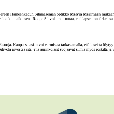
ampereen Hämeenkadun Silmäaseman optikko
Melvin Merimäen
mukaan p
valoa kuin aikuisena.
Roope Sihvola muistuttaa, että lapsen on tärkeä saad
V-suoja. Kaupassa asian voi varmistaa tarkastamalla, että laseista lö
hvola arvostaa sitä, että aurinkolasit suojaavat silmiä myös roskilta ja v