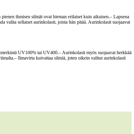
ienen ihmisen silmät ovat hieman erilaiset kuin aikuisen.
– Lapsena
a valita sellaiset aurinkolasit, joista hän pitää. Aurinkolasit suojaavat
ytyy merkintä UV100% tai UV400.
– Aurinkolasit myös suojaavat herkkää
iimalta.
– Ilmavirta kuivattaa silmiä, joten oikein valitut aurinkolasit