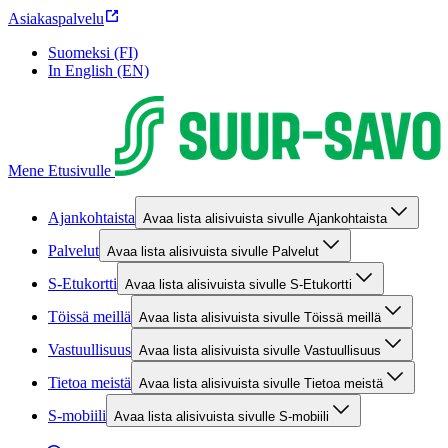
Asiakaspalvelu
Suomeksi (FI)
In English (EN)
Mene Etusivulle
Ajankohtaista
Avaa lista alisivuista sivulle Ajankohtaista
Palvelut
Avaa lista alisivuista sivulle Palvelut
S-Etukortti
Avaa lista alisivuista sivulle S-Etukortti
Töissä meillä
Avaa lista alisivuista sivulle Töissä meillä
Vastuullisuus
Avaa lista alisivuista sivulle Vastuullisuus
Tietoa meistä
Avaa lista alisivuista sivulle Tietoa meistä
S-mobiili
Avaa lista alisivuista sivulle S-mobiili