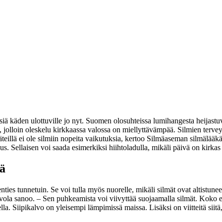
tsiä käden ulottuville jo nyt. Suomen olosuhteissa lumihangesta heijastu
, jolloin oleskelu kirkkaassa valossa on miellyttävämpää. Silmien terv
eillä ei ole silmiin nopeita vaikutuksia, kertoo Silmäaseman silmälääk
. Sellaisen voi saada esimerkiksi hiihtoladulla, mikäli päivä on kirkas 
lä
ies tunnetuin. Se voi tulla myös nuorelle, mikäli silmät ovat altistuneet 
vola sanoo.
– Sen puhkeamista voi viivyttää suojaamalla silmät. Koko e
lla. Siipikalvo on yleisempi lämpimissä maissa. Lisäksi on viitteitä siit