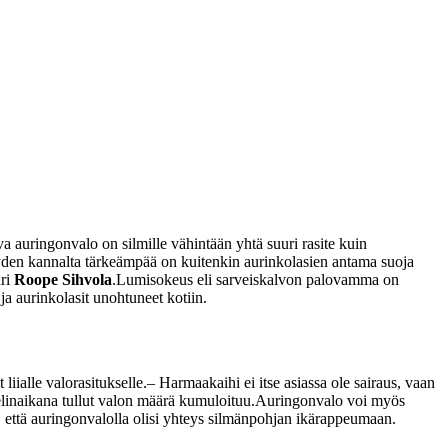
va auringonvalo on silmille vähintään yhtä suuri rasite kuin
eyden kannalta tärkeämpää on kuitenkin aurinkolasien antama suoja
äri
Roope Sihvola
.
Lumisokeus eli sarveiskalvon palovamma on
ja aurinkolasit unohtuneet kotiin.
liialle valorasitukselle.
– Harmaakaihi ei itse asiassa ole sairaus, vaan
linaikana tullut valon määrä kumuloituu.
Auringonvalo voi myös
ä, että auringonvalolla olisi yhteys silmänpohjan ikärappeumaan.