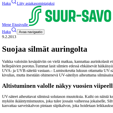
Haku
Liity asiakasomistajaksi
Mene Etusivulle
Haku
Avaa navigaatio
9.2.2013
Suojaa silmät auringolta
Vaikka valoisiin kesäpäiviin on vielä matkaa, kannattaa aurinkolasit e
hellepäivien porotus.
Tummat lasit silmien edessä ehkäisevät häikäisyä
UVA- ja UVB-säteitä vastaan.
– Lumisokeutta lukuun ottamatta UV-sät
kivulias, mutta itsestään ohimenevä UV-säteilyn aiheuttama silmäsairaus
Altistuminen valolle näkyy vuosien viipeel
UV-säteet aiheuttavat silmissä solutason muutoksia. Kaihi on näistä kent
mykiön ikääntymismuutos, joka tulee jossain vaiheessa jokaiselle, Sih
kasvattaa sarveiskalvon pintaan siipikalvon, joka hoidetaan leikkaukse