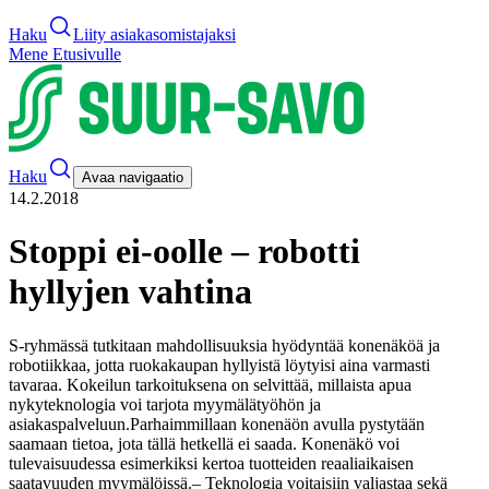
Haku
Liity asiakasomistajaksi
Mene Etusivulle
Haku
Avaa navigaatio
14.2.2018
Stoppi ei-oolle – robotti
hyllyjen vahtina
S-ryhmässä tutkitaan mahdollisuuksia hyödyntää konenäköä ja
robotiikkaa, jotta ruokakaupan hyllyistä löytyisi aina varmasti
tavaraa. Kokeilun tarkoituksena on selvittää, millaista apua
nykyteknologia voi tarjota myymälätyöhön ja
asiakaspalveluun.
Parhaimmillaan konenäön avulla pystytään
saamaan tietoa, jota tällä hetkellä ei saada. Konenäkö voi
tulevaisuudessa esimerkiksi kertoa tuotteiden reaaliaikaisen
saatavuuden myymälöissä.
– Teknologia voitaisiin valjastaa sekä