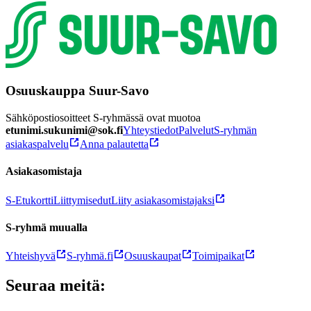
Osuuskauppa Suur-Savo
Sähköpostiosoitteet S-ryhmässä ovat muotoa
etunimi.sukunimi@sok.fi
Yhteystiedot
Palvelut
S-ryhmän
asiakaspalvelu
Anna palautetta
Asiakasomistaja
S-Etukortti
Liittymisedut
Liity asiakasomistajaksi
S-ryhmä muualla
Yhteishyvä
S-ryhmä.fi
Osuuskaupat
Toimipaikat
Seuraa meitä: