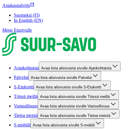
Asiakaspalvelu
Suomeksi (FI)
In English (EN)
Mene Etusivulle
Ajankohtaista
Avaa lista alisivuista sivulle Ajankohtaista
Palvelut
Avaa lista alisivuista sivulle Palvelut
S-Etukortti
Avaa lista alisivuista sivulle S-Etukortti
Töissä meillä
Avaa lista alisivuista sivulle Töissä meillä
Vastuullisuus
Avaa lista alisivuista sivulle Vastuullisuus
Tietoa meistä
Avaa lista alisivuista sivulle Tietoa meistä
S-mobiili
Avaa lista alisivuista sivulle S-mobiili