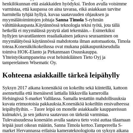
henkilökunnan että asiakkaiden hyödyksi. Tiedon avulla voisimme
varmistaa, että kaupassa on aina tavaraa, eikä asiakkaan tarvitse
harmitella tyhjää hyllyä, kuvaa saatavuuden ohjauksen ja
myymälätoimintojen johtaja
Sanna Timola
S-ryhmän
vähittäiskaupasta.
Käytännössä teknologia tekisi työtä, jota tällä
hetkellä ei myymälässä pystytä alati tekemään.
– Esimerkiksi
hyllyjen tavaratilanteen reaaliaikainen jatkuva seuraaminen on
myymälätyössä käytännössä mahdotonta ilman automaatiota, Timola
toteaa.
Konenäkökokeilussa ovat mukana pääkaupunkiseudulla
toimiva HOK-Elanto ja Pirkanmaan Osuuskauppa.
Yhteistyökumppaneina ovat helsinkiläinen Tieto Oyj ja
tamperelainen Wisematic Oy.
Kohteena asiakkaille tärkeä leipähylly
Syksyn 2017 aikana konenäköä on kokeiltu sekä kiinteillä, kattoon
asennetuilla että itsenäisesti lattialla liikkuvilla kameroilla
Helsingissä S-market Vallilassa. Samalla testattiin mahdollisuuksia
kuvata erimuotoisia pakkauksia.
Konenäköä kokeiltiin ensivaiheessa
leipähyllyihin.
– Tuore leipä on monelle asiakkaalle kauppareissun
kulmakivi, ja sen jatkuva saatavuus on tärkeää varmistaa.
Tulevaisuudessa konenäön avulla saatava tieto voisi auttaa tilaamaan
leipää juuri oikean määrän, Sanna Timola kertoo.
Tampereella S-
market Hervannassa erilaisia kamerateknologioita on syksyn aikana