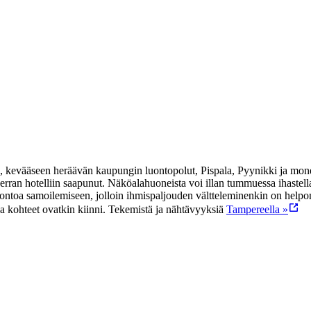
es, kevääseen heräävän kaupungin luontopolut, Pispala, Pyynikki ja mon
rran hotelliin saapunut. Näköalahuoneista voi illan tummuessa ihastella
luontoa samoilemiseen, jolloin ihmispaljouden vältteleminenkin on hel
ka kohteet ovatkin kiinni.
Tekemistä ja nähtävyyksiä
Tampereella »