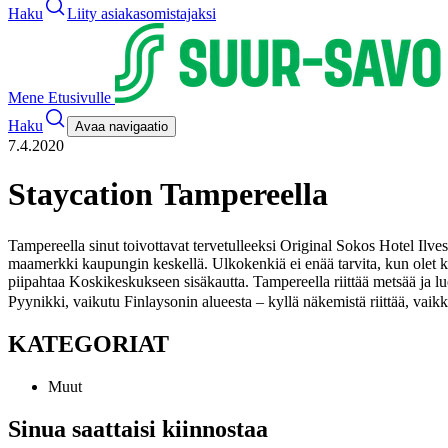
Haku
Liity asiakasomistajaksi
Mene Etusivulle
Haku
Avaa navigaatio
7.4.2020
Staycation Tampereella
Tampereella sinut toivottavat tervetulleeksi Original Sokos Hotel Ilv
maamerkki kaupungin keskellä. Ulkokenkiä ei enää tarvita, kun olet ke
piipahtaa Koskikeskukseen sisäkautta.
Tampereella riittää metsää ja 
Pyynikki, vaikutu Finlaysonin alueesta – kyllä näkemistä riittää, vaik
KATEGORIAT
Muut
Sinua saattaisi kiinnostaa