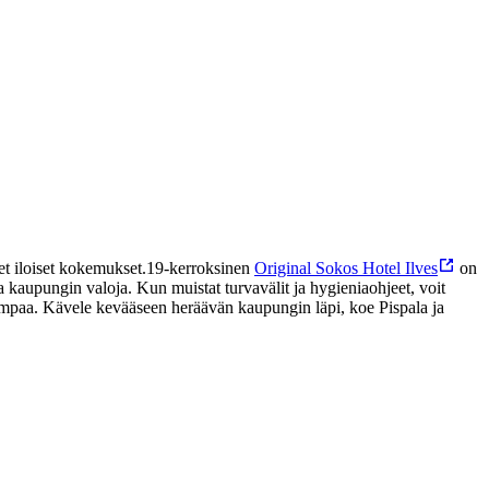
et iloiset kokemukset.
19-kerroksinen
Original Sokos Hotel Ilves
on
 kaupungin valoja. Kun muistat turvavälit ja hygieniaohjeet, voit
pompaa. Kävele kevääseen heräävän kaupungin läpi, koe Pispala ja