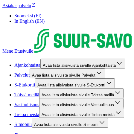
Asiakaspalvelu
Suomeksi (FI)
In English (EN)
Mene Etusivulle
Ajankohtaista
Avaa lista alisivuista sivulle Ajankohtaista
Palvelut
Avaa lista alisivuista sivulle Palvelut
S-Etukortti
Avaa lista alisivuista sivulle S-Etukortti
Töissä meillä
Avaa lista alisivuista sivulle Töissä meillä
Vastuullisuus
Avaa lista alisivuista sivulle Vastuullisuus
Tietoa meistä
Avaa lista alisivuista sivulle Tietoa meistä
S-mobiili
Avaa lista alisivuista sivulle S-mobiili