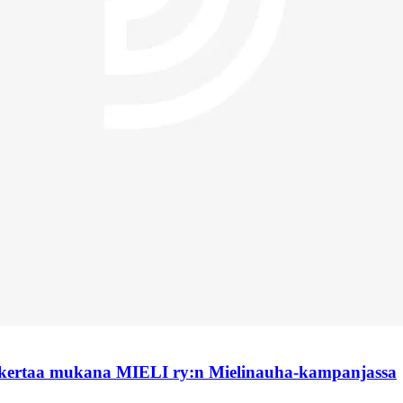
 kertaa mukana MIELI ry:n Mielinauha-kampanjassa