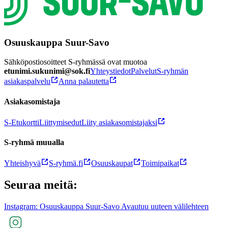
Osuuskauppa Suur-Savo
Sähköpostiosoitteet S-ryhmässä ovat muotoa
etunimi.sukunimi@sok.fi
Yhteystiedot
Palvelut
S-ryhmän
asiakaspalvelu
Anna palautetta
Asiakasomistaja
S-Etukortti
Liittymisedut
Liity asiakasomistajaksi
S-ryhmä muualla
Yhteishyvä
S-ryhmä.fi
Osuuskaupat
Toimipaikat
Seuraa meitä:
Instagram: Osuuskauppa Suur-Savo Avautuu uuteen välilehteen