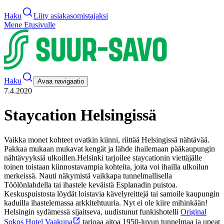
Haku
Liity asiakasomistajaksi
Mene Etusivulle
Haku
Avaa navigaatio
7.4.2020
Staycation Helsingissä
Vaikka monet kohteet ovatkin kiinni, riittää Helsingissä nähtävää.
Pakkaa mukaan mukavat kengät ja lähde ihailemaan pääkaupungin
nähtävyyksiä ulkoillen.
Helsinki tarjoilee staycationin viettäjälle
toinen toistaan kiinnostavampia kohteita, joita voi ihailla ulkoilun
merkeissä. Nauti näkymistä vaikkapa tunnelmallisella
Töölönlahdella tai ihastele keväistä Esplanadin puistoa.
Keskuspuistosta löydät loistavia kävelyreittejä tai samoile kaupungin
kaduilla ihastelemassa arkkitehtuuria. Nyt ei ole kiire mihinkään!
Helsingin sydämessä sijaitseva, uudistunut funkishotelli
Original
Sokos Hotel Vaakuna
tarjoaa aitoa 1950-luvun tunnelmaa ja upeat