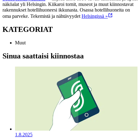
näköalat yli Helsingin. Kiikaroi tornit, museot ja muut kiinnostavat
rakennukset hotellihuoneesi ikkunasta. Osassa hotellihuoneita on
oma parveke.
Tekemistä ja nähtävyydet
Helsingissä »
KATEGORIAT
Muut
Sinua saattaisi kiinnostaa
1.8.2025