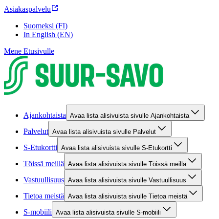
Asiakaspalvelu
Suomeksi (FI)
In English (EN)
Mene Etusivulle
Ajankohtaista
Avaa lista alisivuista sivulle Ajankohtaista
Palvelut
Avaa lista alisivuista sivulle Palvelut
S-Etukortti
Avaa lista alisivuista sivulle S-Etukortti
Töissä meillä
Avaa lista alisivuista sivulle Töissä meillä
Vastuullisuus
Avaa lista alisivuista sivulle Vastuullisuus
Tietoa meistä
Avaa lista alisivuista sivulle Tietoa meistä
S-mobiili
Avaa lista alisivuista sivulle S-mobiili