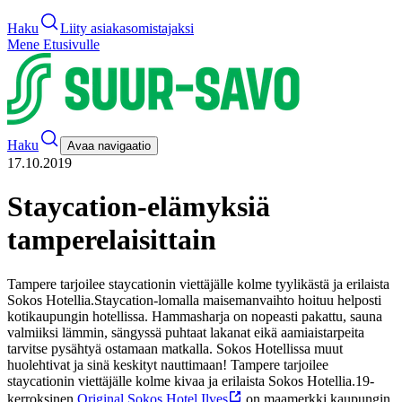
Haku
Liity asiakasomistajaksi
Mene Etusivulle
Haku
Avaa navigaatio
17.10.2019
Staycation-elämyksiä
tamperelaisittain
Tampere tarjoilee staycationin viettäjälle kolme tyylikästä ja erilaista
Sokos Hotellia.
Staycation-lomalla maisemanvaihto hoituu helposti
kotikaupungin hotellissa. Hammasharja on nopeasti pakattu, sauna
valmiiksi lämmin, sängyssä puhtaat lakanat eikä aamiaistarpeita
tarvitse pysähtyä ostamaan matkalla. Sokos Hotellissa muut
huolehtivat ja sinä keskityt nauttimaan!
Tampere tarjoilee
staycationin viettäjälle kolme kivaa ja erilaista Sokos Hotellia.
19-
kerroksinen
Original Sokos Hotel Ilves
on maamerkki kaupungin