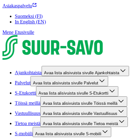
Asiakaspalvelu
Suomeksi (FI)
In English (EN)
Mene Etusivulle
Ajankohtaista
Avaa lista alisivuista sivulle Ajankohtaista
Palvelut
Avaa lista alisivuista sivulle Palvelut
S-Etukortti
Avaa lista alisivuista sivulle S-Etukortti
Töissä meillä
Avaa lista alisivuista sivulle Töissä meillä
Vastuullisuus
Avaa lista alisivuista sivulle Vastuullisuus
Tietoa meistä
Avaa lista alisivuista sivulle Tietoa meistä
S-mobiili
Avaa lista alisivuista sivulle S-mobiili