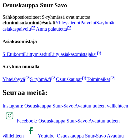
Osuuskauppa Suur-Savo
Sähköpostiosoitteet S-ryhmässä ovat muotoa
etunimi.sukunimi@sok.fi
Yhteystiedot
Palvelut
S-ryhmän
asiakaspalvelu
Anna palautetta
Asiakasomistaja
S-Etukortti
Liittymisedut
Liity asiakasomistajaksi
S-ryhmä muualla
Yhteishyvä
S-ryhmä.fi
Osuuskaupat
Toimipaikat
Seuraa meitä:
Instagram: Osuuskauppa Suur-Savo Avautuu uuteen välilehteen
Facebook: Osuuskauppa Suur-Savo Avautuu uuteen
välilehteen
Youtube: Osuuskauppa Suur-Savo Avautuu