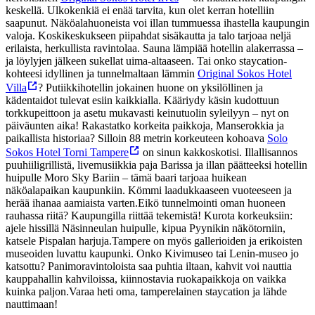
keskellä. Ulkokenkiä ei enää tarvita, kun olet kerran hotelliin
saapunut. Näköalahuoneista voi illan tummuessa ihastella kaupungin
valoja. Koskikeskukseen piipahdat sisäkautta ja talo tarjoaa neljä
erilaista, herkullista ravintolaa. Sauna lämpiää hotellin alakerrassa –
ja löylyjen jälkeen sukellat uima-altaaseen.
Tai onko staycation-
kohteesi idyllinen ja tunnelmaltaan lämmin
Original Sokos Hotel
Villa
? Putiikkihotellin jokainen huone on yksilöllinen ja
kädentaidot tulevat esiin kaikkialla. Kääriydy käsin kudottuun
torkkupeittoon ja asetu mukavasti keinutuolin syleilyyn – nyt on
päiväunten aika!
Rakastatko korkeita paikkoja, Manserokkia ja
paikallista historiaa? Silloin 88 metrin korkeuteen kohoava
Solo
Sokos Hotel Torni Tampere
on sinun kakkoskotisi. Illallisannos
puuhiiligrillistä, livemusiikkia paja Barissa ja illan päätteeksi hotellin
huipulle Moro Sky Bariin – tämä baari tarjoaa huikean
näköalapaikan kaupunkiin. Kömmi laadukkaaseen vuoteeseen ja
herää ihanaa aamiaista varten.
Eikö tunnelmointi oman huoneen
rauhassa riitä? Kaupungilla riittää tekemistä! Kurota korkeuksiin:
ajele hissillä Näsinneulan huipulle, kipua Pyynikin näkötorniin,
katsele Pispalan harjuja.
Tampere on myös gallerioiden ja erikoisten
museoiden luvattu kaupunki. Onko Kivimuseo tai Lenin-museo jo
katsottu? Panimoravintoloista saa puhtia iltaan, kahvit voi nauttia
kauppahallin kahviloissa, kiinnostavia ruokapaikkoja on vaikka
kuinka paljon.
Varaa heti oma, tamperelainen staycation ja lähde
nauttimaan!