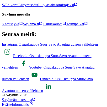
S-Etukortti
Liittymisedut
Liity asiakasomistajaksi
S-ryhmä muualla
Yhteishyvä
S-ryhmä.fi
Osuuskaupat
Toimipaikat
Seuraa meitä:
Instagram: Osuuskauppa Suur-Savo Avautuu uuteen välilehteen
Facebook: Osuuskauppa Suur-Savo Avautuu uuteen
välilehteen
Youtube: Osuuskauppa Suur-Savo Avautuu
uuteen välilehteen
Linkedin: Osuuskauppa Suur-Savo
Avautuu uuteen välilehteen
© S-ryhmä 2026
S-ryhmän tietosuoja
Evästeinformaatio