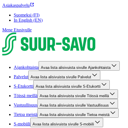
Asiakaspalvelu
Suomeksi (FI)
In English (EN)
Mene Etusivulle
Ajankohtaista
Avaa lista alisivuista sivulle Ajankohtaista
Palvelut
Avaa lista alisivuista sivulle Palvelut
S-Etukortti
Avaa lista alisivuista sivulle S-Etukortti
Töissä meillä
Avaa lista alisivuista sivulle Töissä meillä
Vastuullisuus
Avaa lista alisivuista sivulle Vastuullisuus
Tietoa meistä
Avaa lista alisivuista sivulle Tietoa meistä
S-mobiili
Avaa lista alisivuista sivulle S-mobiili