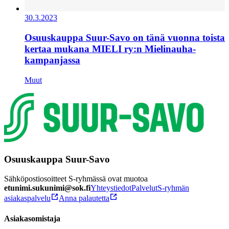
30.3.2023
Osuuskauppa Suur-Savo on tänä vuonna toista
kertaa mukana MIELI ry:n Mielinauha-
kampanjassa
Muut
Osuuskauppa Suur-Savo
Sähköpostiosoitteet S-ryhmässä ovat muotoa
etunimi.sukunimi@sok.fi
Yhteystiedot
Palvelut
S-ryhmän
asiakaspalvelu
Anna palautetta
Asiakasomistaja