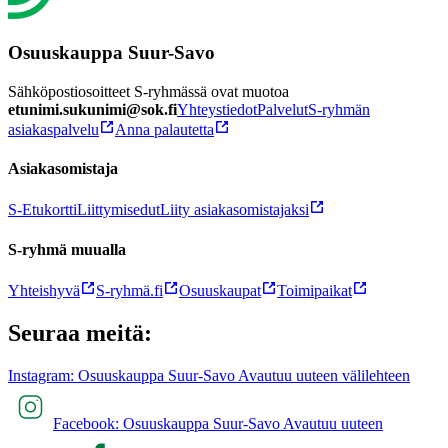
Osuuskauppa Suur-Savo
Sähköpostiosoitteet S-ryhmässä ovat muotoa
etunimi.sukunimi@sok.fi
Yhteystiedot
Palvelut
S-ryhmän
asiakaspalvelu
Anna palautetta
Asiakasomistaja
S-Etukortti
Liittymisedut
Liity asiakasomistajaksi
S-ryhmä muualla
Yhteishyvä
S-ryhmä.fi
Osuuskaupat
Toimipaikat
Seuraa meitä:
Instagram: Osuuskauppa Suur-Savo Avautuu uuteen välilehteen
Facebook: Osuuskauppa Suur-Savo Avautuu uuteen