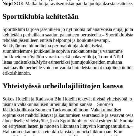
Nöjd
SOK Matkailu- ja ravitsemiskaupan ketjuohjauksesta esittelee.
Sporttiklubia kehitetään
Sporttiklubi tarjoaa jäsenilleen jo nyt monia rahanarvoisia etuja, joita
kehitetään parhaillaan saadun palautteen perusteella.
– Sporttiklubista
tehdään jäsenilleen entistä helpompi ja houkuttelevampi.
Selkiytämme hinnoittelua per majoittuja -kohtaiseksi,
suunnittelemme joukkueille sopivia ruokatuotteita ja varaamme
joukkueiden käyttöön varasto- sekä palaveritiloja, Tommi Nöjd
listaa uudistuksia.
Myös esimerkiksi junnujoukkueiden mukana
matkaaville perheille voidaan varata hotelleista omat majoituskiintiöt
erikoishinnoin.
Yhteistyössä urheilulajiliittojen kanssa
Sokos Hotellit ja Radisson Blu Hotellit tekevät tiivistä yhteistyötä jo
tusinan valtakunnallisen urheilulajiliiton kanssa – Suomen
Jääkiekkoliitosta Suomen Taekwondoliittoon. Valtakunnalliset
sopimukset mahdollistavat jalkautumisen seuratasolle ja avaavat ovia
alueelliselle yhteistyölle, josta Sporttiklubi on yksi esimerkki. Suunta
on erityisesti lasten ja nuorten liikuntaan liittyviin kumppanuuksiin.
–
Haluamme kannustaa etenkin lapsia ja nuoria liikkumaan. Kun