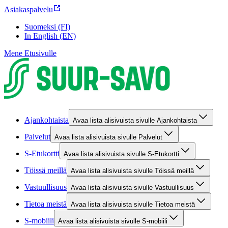
Asiakaspalvelu
Suomeksi (FI)
In English (EN)
Mene Etusivulle
Ajankohtaista
Avaa lista alisivuista sivulle Ajankohtaista
Palvelut
Avaa lista alisivuista sivulle Palvelut
S-Etukortti
Avaa lista alisivuista sivulle S-Etukortti
Töissä meillä
Avaa lista alisivuista sivulle Töissä meillä
Vastuullisuus
Avaa lista alisivuista sivulle Vastuullisuus
Tietoa meistä
Avaa lista alisivuista sivulle Tietoa meistä
S-mobiili
Avaa lista alisivuista sivulle S-mobiili