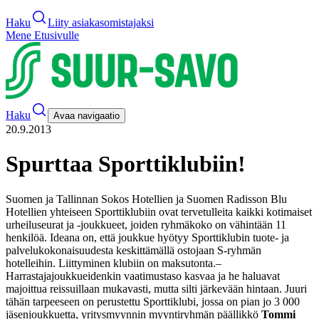
Haku
Liity asiakasomistajaksi
Mene Etusivulle
Haku
Avaa navigaatio
20.9.2013
Spurttaa Sporttiklubiin!
Suomen ja Tallinnan Sokos Hotellien ja Suomen Radisson Blu
Hotellien yhteiseen Sporttiklubiin ovat tervetulleita kaikki kotimaiset
urheiluseurat ja -joukkueet, joiden ryhmäkoko on vähintään 11
henkilöä. Ideana on, että joukkue hyötyy Sporttiklubin tuote- ja
palvelukokonaisuudesta keskittämällä ostojaan S-ryhmän
hotelleihin. Liittyminen klubiin on maksutonta.
–
Harrastajajoukkueidenkin vaatimustaso kasvaa ja he haluavat
majoittua reissuillaan mukavasti, mutta silti järkevään hintaan. Juuri
tähän tarpeeseen on perustettu Sporttiklubi, jossa on pian jo 3 000
jäsenjoukkuetta, yritysmyynnin myyntiryhmän päällikkö
Tommi