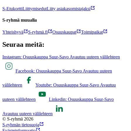
S-Etukortti
Liittymisedut
Liity asiakasomistajaksi
S-ryhmä muualla
Yhteishyvä
S-ryhmä.fi
Osuuskaupat
Toimipaikat
Seuraa meitä:
Instagram: Osuuskauppa Suur-Savo Avautuu uuteen välilehteen
Facebook: Osuuskauppa Suur-Savo Avautuu uuteen
välilehteen
Youtube: Osuuskauppa Suur-Savo Avautuu
uuteen välilehteen
Linkedin: Osuuskauppa Suur-Savo
Avautuu uuteen välilehteen
© S-ryhmä 2026
S-ryhmän tietosuoja
Evästeinformaatio