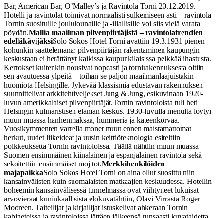
Bar, American Bar, O’Malley’s ja Ravintola Torni 20.12.2019.
Hotelli ja ravintolat toimivat normaalisti sulkemiseen asti – ravintola
Tornin suosituille joululounaille ja -illallisille voi siis vielä varata
pöydän.
Mallia maailman pilvenpiirtäjistä – ravintolatrendien
edelläkävijäksi
Solo Sokos Hotel Torni avattiin 19.3.1931 pienen
kohunkin saattelemana: pilvenpiirtäjän rakentaminen kaupungin
keskustaan ei herättänyt kaikissa kaupunkilaisissa pelkkää ihastusta.
Kerrokset kuitenkin nousivat nopeasti ja tornirakennuksesta oltiin
sen avautuessa ylpeitä – toihan se paljon maailmanlaajuistakin
huomiota Helsingille. Jykevää klassismia edustavan rakennuksen
suunnittelivat arkkitehtiveljekset Jung & Jung, esikuvinaan 1920-
luvun amerikkalaiset pilvenpiirtäjät.
Tornin ravintoloista tuli heti
Helsingin kulinaristisen elämän keskus. 1930-luvulla menulta löytyi
muun muassa hanhenmaksaa, hummeria ja kateenkorvaa.
Vuosikymmenten varrella monet muut ennen maistamattomat
herkut, uudet liikeideat ja uusin keittiöteknologia esiteltiin
poikkeuksetta Tornin ravintoloissa. Täällä nähtiin muun muassa
Suomen ensimmäinen kiinalainen ja espanjalainen ravintola sekä
sekoitettiin ensimmäiset mojitot.
Merkkihenkilöiden
majapaikka
Solo Sokos Hotel Torni on aina ollut suosittu niin
kansainvälisten kuin suomalaisten matkaajien keskuudessa. Hotellin
boheemin kansainvälisessä tunnelmassa ovat viihtyneet lukuisat
arvovieraat kuninkaallisista elokuvatähtiin, Olavi Virrasta Roger
Mooreen. Taiteilijat ja kirjailijat istuskelivat ahkeraan Tornin
kabineteissa ja ravintoloissa jättäen jälkeensä runsaasti kuvataidetta