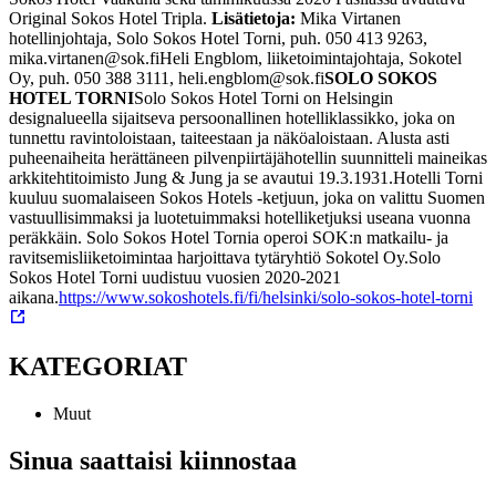
Original Sokos Hotel Tripla.
Lisätietoja:
Mika Virtanen
hotellinjohtaja, Solo Sokos Hotel Torni, puh. 050 413 9263,
mika.virtanen@sok.fi
Heli Engblom, liiketoimintajohtaja, Sokotel
Oy, puh. 050 388 3111, heli.engblom@sok.fi
SOLO SOKOS
HOTEL TORNI
Solo Sokos Hotel Torni on Helsingin
designalueella sijaitseva persoonallinen hotelliklassikko, joka on
tunnettu ravintoloistaan, taiteestaan ja näköaloistaan. Alusta asti
puheenaiheita herättäneen pilvenpiirtäjähotellin suunnitteli maineikas
arkkitehtitoimisto Jung & Jung ja se avautui 19.3.1931.
Hotelli Torni
kuuluu suomalaiseen Sokos Hotels -ketjuun, joka on valittu Suomen
vastuullisimmaksi ja luotetuimmaksi hotelliketjuksi useana vuonna
peräkkäin. Solo Sokos Hotel Tornia operoi SOK:n matkailu- ja
ravitsemisliiketoimintaa harjoittava tytäryhtiö Sokotel Oy.
Solo
Sokos Hotel Torni uudistuu vuosien 2020-2021
aikana.
https://www.sokoshotels.fi/fi/helsinki/solo-sokos-hotel-torni
KATEGORIAT
Muut
Sinua saattaisi kiinnostaa