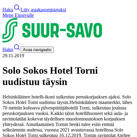
Haku
Liity asiakasomistajaksi
Mene Etusivulle
Haku
Avaa navigaatio
29.11.2019
Solo Sokos Hotel Torni
uudistuu täysin
Helsinkiläinen hotelli-ikoni sulkeutuu peruskorjauksen ajaksi.
Solo
Sokos Hotel Torni uudistuu täysin.
Helsinkiläinen maamerkki, lähes
70 metriin kohoava pilvenpiirtäjähotelli Torni, sulkeutuu jouluna
peruskorjauksen vuoksi. Kaikki talon hotellihuoneet sekä aula- ja
ravintolatilat kokevat täydellisen muodonmuutoksen korjauksen
yhteydessä. Ainutlaatuinen Tornin henki tulee esiin entistä
selkeämmin uudessa, vuonna 2021 avautuvassa hotellissa.
Solo
Sokos Hotel Torni sulkeutuu 16.12.2019, Tornin ravintolat Ateljee