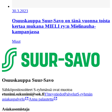
30.3.2023
Osuuskauppa Suur-Savo on tänä vuonna toista
kertaa mukana MIELI ry:n Mielinauha-
kampanjassa
Muut
Osuuskauppa Suur-Savo
Sähköpostiosoitteet S-ryhmässä ovat muotoa
etunimi.sukunimi@sok.fi
Yhteystiedot
Palvelut
S-ryhmän
asiakaspalvelu
Anna palautetta
Asiakasomistaja