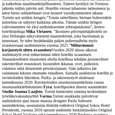
ja katkelmia maailmankirjallisuuteen. Taiteen keräilyä on Tornissa
jatkettu näihin päiviin asti. Hotellin vieraat tuhansine tarinoineen ja
talon hieno arkkitehtuuri ovat luoneet vuosikymmenten aikana
Torniin sen uniikin hengen.
”Tornin taiteellinen, hieman boheemikin
tunnelma on säilynyt kaikkina aikoina. Tämän uniikin hengen
vahvistaminen on yksi uudistuksemme johtoajatuksista”, kertoo
hotellinjohtaja
Mika Virtanen
. ”Ikoninen pilvenpiirtäjähotelli on
yksi Helsingin näkyvimmistä maamerkeistä, joka huomataan ja
tunnetaan. Se tulee herättämään paljon puheenaiheita myös
avautuessaan uudistuneena vuonna 2021.”
Mittavimmat
korjaustyöt sitten avaamisen
Vuoden 2020 alussa alkavat
uudistustyöt ovat mittavimmat sitten hotellin avaamisen.
Sisustuksellisten muutosten ohella hotellissa tehdään perusteelliset
rakenteelliset muutokset; huoneiden ikkunat, ovet, putkistot,
valaistus sekä ilmastointi peruskorjataan. Vain julkisivu jää
valaistusta lukuun ottamatta ennalleen. Samalla uudistuvat hotellin ja
ravintoloiden liikeideat. Purku- ja rakennustyöt aloitetaan
tammikuussa 2020. Ravintoloiden sisustussuunnittelusta vastaa
sisustusarkkitehtitoimisto
Fyra
, hotellipuolen ilmeen suunnittelee
Studio Joanna Laajisto
. Tornin kiinteistön omistaa keskinäinen
työeläkevakuutusyhtiö
Varma
.
Tornin asiakkaita palvelevat
uudistuksen ajan muun muassa designer Paola Suhosen
suunnittelema, suomalaisia ilmiöitä esittelevä Original Sokos Hotel
Presidentti, vuonna 2018 upeasti uudistettu funkisklassikko Original
Sokos Hotel Vaakuna sekä tammikuussa 2020 Pasilassa avautuva