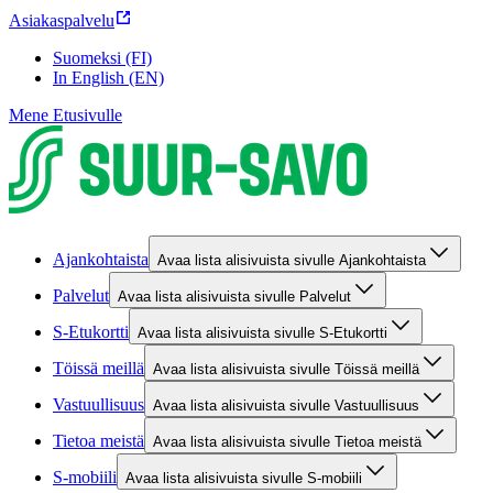
Asiakaspalvelu
Suomeksi (FI)
In English (EN)
Mene Etusivulle
Ajankohtaista
Avaa lista alisivuista sivulle Ajankohtaista
Palvelut
Avaa lista alisivuista sivulle Palvelut
S-Etukortti
Avaa lista alisivuista sivulle S-Etukortti
Töissä meillä
Avaa lista alisivuista sivulle Töissä meillä
Vastuullisuus
Avaa lista alisivuista sivulle Vastuullisuus
Tietoa meistä
Avaa lista alisivuista sivulle Tietoa meistä
S-mobiili
Avaa lista alisivuista sivulle S-mobiili