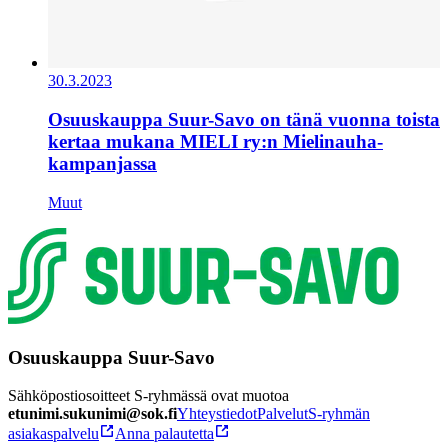
30.3.2023
Osuuskauppa Suur-Savo on tänä vuonna toista
kertaa mukana MIELI ry:n Mielinauha-
kampanjassa
Muut
Osuuskauppa Suur-Savo
Sähköpostiosoitteet S-ryhmässä ovat muotoa
etunimi.sukunimi@sok.fi
Yhteystiedot
Palvelut
S-ryhmän
asiakaspalvelu
Anna palautetta