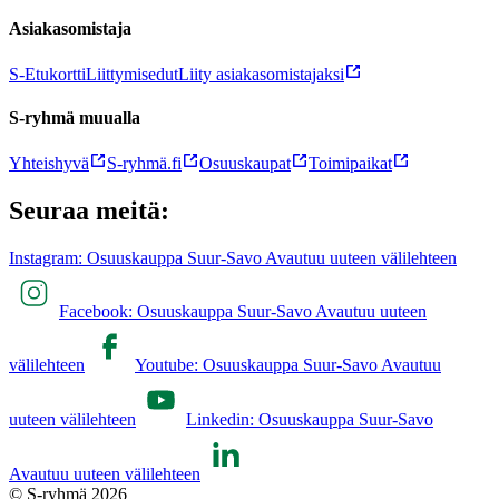
Asiakasomistaja
S-Etukortti
Liittymisedut
Liity asiakasomistajaksi
S-ryhmä muualla
Yhteishyvä
S-ryhmä.fi
Osuuskaupat
Toimipaikat
Seuraa meitä:
Instagram: Osuuskauppa Suur-Savo Avautuu uuteen välilehteen
Facebook: Osuuskauppa Suur-Savo Avautuu uuteen
välilehteen
Youtube: Osuuskauppa Suur-Savo Avautuu
uuteen välilehteen
Linkedin: Osuuskauppa Suur-Savo
Avautuu uuteen välilehteen
© S-ryhmä 2026