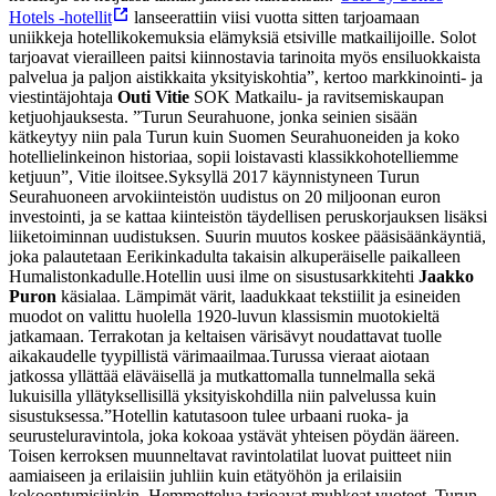
Hotels -hotellit
lanseerattiin viisi vuotta sitten tarjoamaan
uniikkeja hotellikokemuksia elämyksiä etsiville matkailijoille. Solot
tarjoavat vierailleen paitsi kiinnostavia tarinoita myös ensiluokkaista
palvelua ja paljon aistikkaita yksityiskohtia”, kertoo markkinointi- ja
viestintäjohtaja
Outi Vitie
SOK Matkailu- ja ravitsemiskaupan
ketjuohjauksesta.
”Turun Seurahuone, jonka seinien sisään
kätkeytyy niin pala Turun kuin Suomen Seurahuoneiden ja koko
hotellielinkeinon historiaa, sopii loistavasti klassikkohotelliemme
ketjuun”, Vitie iloitsee.
Syksyllä 2017 käynnistyneen Turun
Seurahuoneen arvokiinteistön uudistus on 20 miljoonan euron
investointi, ja se kattaa kiinteistön täydellisen peruskorjauksen lisäksi
liiketoiminnan uudistuksen. Suurin muutos koskee pääsisäänkäyntiä,
joka palautetaan Eerikinkadulta takaisin alkuperäiselle paikalleen
Humalistonkadulle.
Hotellin uusi ilme on sisustusarkkitehti
Jaakko
Puron
käsialaa. Lämpimät värit, laadukkaat tekstiilit ja esineiden
muodot on valittu huolella 1920-luvun klassismin muotokieltä
jatkamaan. Terrakotan ja keltaisen värisävyt noudattavat tuolle
aikakaudelle tyypillistä värimaailmaa.
Turussa vieraat aiotaan
jatkossa yllättää eläväisellä ja mutkattomalla tunnelmalla sekä
lukuisilla yllätyksellisillä yksityiskohdilla niin palvelussa kuin
sisustuksessa.
”Hotellin katutasoon tulee urbaani ruoka- ja
seurusteluravintola, joka kokoaa ystävät yhteisen pöydän ääreen.
Toisen kerroksen muunneltavat ravintolatilat luovat puitteet niin
aamiaiseen ja erilaisiin juhliin kuin etätyöhön ja erilaisiin
kokoontumisiinkin. Hemmottelua tarjoavat muhkeat vuoteet, Turun