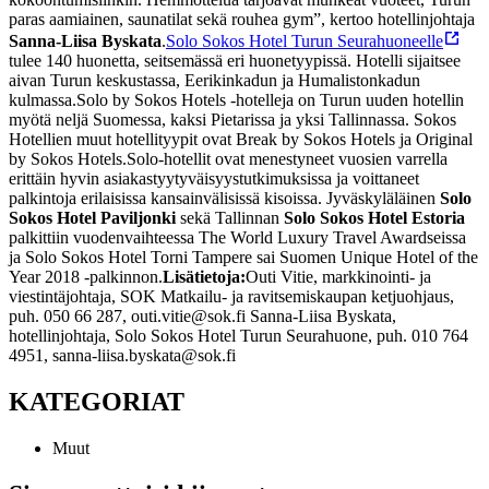
paras aamiainen, saunatilat sekä rouhea gym”, kertoo hotellinjohtaja
Sanna-Liisa Byskata
.
Solo Sokos Hotel Turun Seurahuoneelle
tulee 140 huonetta, seitsemässä eri huonetyypissä. Hotelli sijaitsee
aivan Turun keskustassa, Eerikinkadun ja Humalistonkadun
kulmassa.
Solo by Sokos Hotels -hotelleja on Turun uuden hotellin
myötä neljä Suomessa, kaksi Pietarissa ja yksi Tallinnassa. Sokos
Hotellien muut hotellityypit ovat Break by Sokos Hotels ja Original
by Sokos Hotels.
Solo-hotellit ovat menestyneet vuosien varrella
erittäin hyvin asiakastyytyväisyystutkimuksissa ja voittaneet
palkintoja erilaisissa kansainvälisissä kisoissa. Jyväskyläläinen
Solo
Sokos Hotel Paviljonki
sekä Tallinnan
Solo Sokos Hotel Estoria
palkittiin vuodenvaihteessa The World Luxury Travel Awardseissa
ja Solo Sokos Hotel Torni Tampere sai Suomen Unique Hotel of the
Year 2018 -palkinnon.
Lisätietoja:
Outi Vitie, markkinointi- ja
viestintäjohtaja, SOK Matkailu- ja ravitsemiskaupan ketjuohjaus,
puh. 050 66 287, outi.vitie@sok.fi
Sanna-Liisa Byskata,
hotellinjohtaja, Solo Sokos Hotel Turun Seurahuone, puh. 010 764
4951, sanna-liisa.byskata@sok.fi
KATEGORIAT
Muut