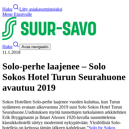
Haku
Liity asiakasomistajaksi
Mene Etusivulle
Haku
Avaa navigaatio
11.1.2018
Solo-perhe laajenee – Solo
Sokos Hotel Turun Seurahuone
avautuu 2019
Sokos Hotellien Solo-perhe laajenee vuoden kuluttua, kun Turun
sydämeen avataan alkuvuonna 2019 uusi Solo Sokos Hotel Turun
Seurahuone.
Uudistuksen myötä tunnettujen turkulaisten arkkitehtien
Erik Bryggmanin ja Ilmari Ahosen 1920-luvulla suunnittelema
klassikkohotelli siirtyy modernisti nykypäivään. Yksilöllisiä Solo-
hotelleja on ketjussa tämän jälkeen kahdeksan.
”
Solo by Sokos