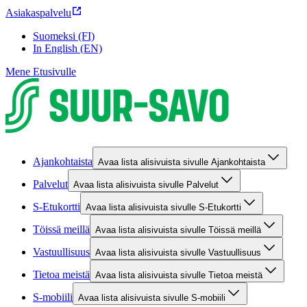
Asiakaspalvelu
Suomeksi (FI)
In English (EN)
Mene Etusivulle
Ajankohtaista
Avaa lista alisivuista sivulle Ajankohtaista
Palvelut
Avaa lista alisivuista sivulle Palvelut
S-Etukortti
Avaa lista alisivuista sivulle S-Etukortti
Töissä meillä
Avaa lista alisivuista sivulle Töissä meillä
Vastuullisuus
Avaa lista alisivuista sivulle Vastuullisuus
Tietoa meistä
Avaa lista alisivuista sivulle Tietoa meistä
S-mobiili
Avaa lista alisivuista sivulle S-mobiili