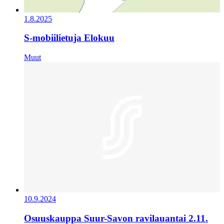
1.8.2025
S-mobiilietuja Elokuu
Muut
10.9.2024
Osuuskauppa Suur-Savon ravilauantai 2.11.