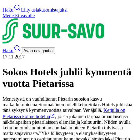
Haku
Liity asiakasomistajaksi
Mene Etusivulle
Haku
Avaa navigaatio
17.11.2017
Sokos Hotels juhlii kymmentä
vuotta Pietarissa
Menestystä on vauhdittanut Pietarin suosion kasvu
matkailukohteena.
Suomalainen hotelliketju Sokos Hotels juhlistaa
tänä syksynä kymmenvuotista taivaltaan Venäjällä.
Ketjulla on
Pietarissa kolme hotellia
, joista jokainen tarjoaa omanlaisensa
näköalapaikan pietarilaiseen elämään ja kulttuuriin. Niiden avulla
ketju on onnistunut ottamaan laajan otteen Pietariin tulvivasta
matkustajavirrasta.
”Yksilöllisyyteen ja elämyksellisyyteen
panostaminen on osoittautunut kannattavaksi strategiaksi Pietarin