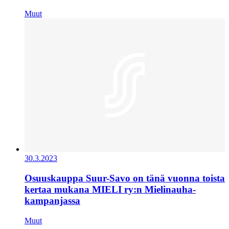
Muut
30.3.2023
Osuuskauppa Suur-Savo on tänä vuonna toista
kertaa mukana MIELI ry:n Mielinauha-
kampanjassa
Muut