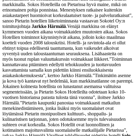
markkinalla. Sokos Hotelleilla on Pietarissa hyvä maine, mikä on
erinomainen pohja ponnistaa. Menestyksen ratkaisee kuitenkin
asiakastarpeet huomioivat korkealaatuiset tuote- ja palveluratkaisut”,
sanoo Pietarin hotellien liiketoiminnasta vastaavan Sokotel Oy:n
toimitusjohtaja
Jarkko Härmälä
.
Venäjä markkina on elänyt
kymmenen vuoden aikana voimakkaiden muutosten aikaa. Sokos
Hotellien toiminnot käynnistyivät aikana, jolloin koko maailmaa
koetteli vuoden 2008 talouskriisi. Hotelli- ja ravintola-ala ei ollut
ehtinyt toipua edellisestä taantumasta, kun vaikeudet alkoivat
syventyä uuden taloustaantuman seurauksena. Lisähaasteita on
myös tuonut ruplan valuuttakurssin voimakkaat liikkeet.
”Toiminnan
kannattavana pitäminen edellytti tehokkuuden ja tuottavuuden
kasvattamista samalla kun pidettiin kiinni ensiluokkaisesta
asiakaskokemuksesta”, kertoo Jarkko Härmälä.
”Tinkimätön asenne
ja kova työ kantavat nyt hedelmää, kun markkinatilanne on parempi.
Jokainen kolmesta hotellista on lunastanut asemansa valituissa
segmenteissään, ja Pietarin Sokos Hotelleilta odotetaan koko 10-
vuotisen historiansa parasta tulosta tänä vuonna”, iloitsee Jarkko
Härmälä.
”Pietarin kaupunki panostaa voimakkaasti matkailun
menekinedistämiseen, jonka lisäksi myös suomalaiset ovat
löytämässä Pietarin monipuolisen kulttuuri-, shoppailu- ja
kulinaristisen tarjonnan, joten odotuksemme myös tulevaisuuden
suhteen ovat korkealla. Sokos Hotellit ovat luonnollinen ja
kotimainen majoitusvalinta suomalaiselle matkailijalle Pietarissa”,
jatkaa Jarkko Härmälä.
Viralliset juhlallisuudet pidetään hotelli
Solo