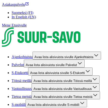
Asiakaspalvelu
Suomeksi (FI)
In English (EN)
Mene Etusivulle
Ajankohtaista
Avaa lista alisivuista sivulle Ajankohtaista
Palvelut
Avaa lista alisivuista sivulle Palvelut
S-Etukortti
Avaa lista alisivuista sivulle S-Etukortti
Töissä meillä
Avaa lista alisivuista sivulle Töissä meillä
Vastuullisuus
Avaa lista alisivuista sivulle Vastuullisuus
Tietoa meistä
Avaa lista alisivuista sivulle Tietoa meistä
S-mobiili
Avaa lista alisivuista sivulle S-mobiili