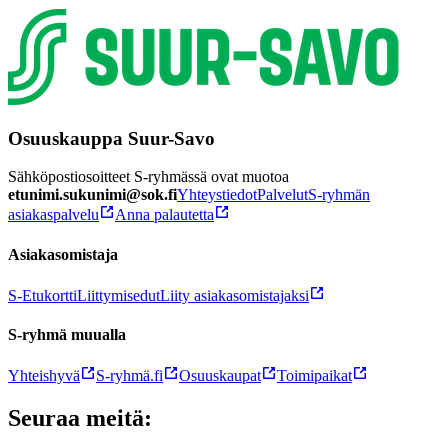
Osuuskauppa Suur-Savo
Sähköpostiosoitteet S-ryhmässä ovat muotoa
etunimi.sukunimi@sok.fi
Yhteystiedot
Palvelut
S-ryhmän
asiakaspalvelu
Anna palautetta
Asiakasomistaja
S-Etukortti
Liittymisedut
Liity asiakasomistajaksi
S-ryhmä muualla
Yhteishyvä
S-ryhmä.fi
Osuuskaupat
Toimipaikat
Seuraa meitä: