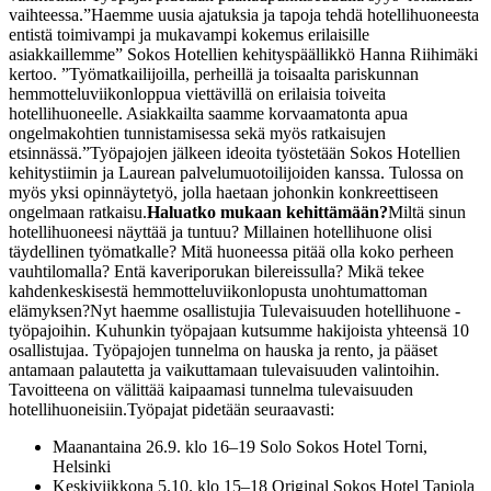
vaihteessa.
”Haemme uusia ajatuksia ja tapoja tehdä hotellihuoneesta
entistä toimivampi ja mukavampi kokemus erilaisille
asiakkaillemme” Sokos Hotellien kehityspäällikkö Hanna Riihimäki
kertoo. ”Työmatkailijoilla, perheillä ja toisaalta pariskunnan
hemmotteluviikonloppua viettävillä on erilaisia toiveita
hotellihuoneelle. Asiakkailta saamme korvaamatonta apua
ongelmakohtien tunnistamisessa sekä myös ratkaisujen
etsinnässä.”
Työpajojen jälkeen ideoita työstetään Sokos Hotellien
kehitystiimin ja Laurean palvelumuotoilijoiden kanssa. Tulossa on
myös yksi opinnäytetyö, jolla haetaan johonkin konkreettiseen
ongelmaan ratkaisu.
Haluatko mukaan kehittämään?
Miltä sinun
hotellihuoneesi näyttää ja tuntuu? Millainen hotellihuone olisi
täydellinen työmatkalle? Mitä huoneessa pitää olla koko perheen
vauhtilomalla? Entä kaveriporukan bilereissulla? Mikä tekee
kahdenkeskisestä hemmotteluviikonlopusta unohtumattoman
elämyksen?
Nyt haemme osallistujia Tulevaisuuden hotellihuone -
työpajoihin. Kuhunkin työpajaan kutsumme hakijoista yhteensä 10
osallistujaa. Työpajojen tunnelma on hauska ja rento, ja pääset
antamaan palautetta ja vaikuttamaan tulevaisuuden valintoihin.
Tavoitteena on välittää kaipaamasi tunnelma tulevaisuuden
hotellihuoneisiin.
Työpajat pidetään seuraavasti:
Maanantaina 26.9. klo 16–19 Solo Sokos Hotel Torni,
Helsinki
Keskiviikkona 5.10. klo 15–18 Original Sokos Hotel Tapiola