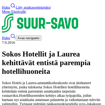
Haku
Liity asiakasomistajaksi
Mene Etusivulle
Haku
Avaa navigaatio
7.9.2016
Sokos Hotellit ja Laurea
kehittävät entistä parempia
hotellihuoneita
Sokos Hotels ja Laurea-ammattikorkeakoulu ovat aloittaneet
yhteistyön, jonka tuloksena Sokos Hotellien hotellihuoneita
kehitetään entistä paremmin asiakkaiden tarpeisiin
vastaaviksi.
Hotellihuoneiden kehitys alkaa työpajoilla, joihin
haetaan nyt asiakkaita antamaan palautetta ja vaikuttamaan tuleviin
valintoihin. Työpajat pidetään pääkaupunkiseudulla syys–lokakuun