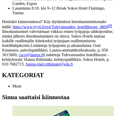
Garden, Espoo
Lauantaina 8.10. klo 9–12 Break Sokos Hotel Flamingo,
Vantaa
Heräsikö kiinnostuksesi? Käy täyttämässä ilmoittautumislomake
täällä:
https://www.lyyti.fi/reg/Tulevaisuuden_hotellihuone_4809
Ilmoittautumiset vahvistetaan viikkoa ennen työpajoja sähköpostitse,
minkä jälkeen ilmoittautuminen on sitova. Sokos Hotels tarjoaa
kaikille osallistujille kiitokseksi työpajaan osallistumisesta
hotellilahjakortin.
Lisätietoja työpajoista ja aikatauluista: Outi
Kinnunen, palvelupäällikkö, Laurea-ammattikorkeakoulu, p. 050
3015069,
coco@laurea.fi
Lisätietoja Tulevaisuuden hotellihuone -
kehityksestä: Hanna Riihimäki, kehityspäällikkö, Sokos Hotels, p.
010 7682715,
hanna-mari.riihimaki@sok.fi
KATEGORIAT
Muut
Sinua saattaisi kiinnostaa