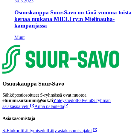
30.3.2023
Osuuskauppa Suur-Savo on tänä vuonna toista
kertaa mukana MIELI ry:n Mielinauha-
kampanjassa
Muut
Osuuskauppa Suur-Savo
Sähköpostiosoitteet S-ryhmässä ovat muotoa
etunimi.sukunimi@sok.fi
Yhteystiedot
Palvelut
S-ryhmän
asiakaspalvelu
Anna palautetta
Asiakasomistaja
S-Etukortti
Liittymisedut
Liity asiakasomistajaksi