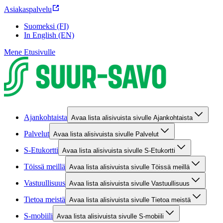
Asiakaspalvelu
Suomeksi (FI)
In English (EN)
Mene Etusivulle
Ajankohtaista
Avaa lista alisivuista sivulle Ajankohtaista
Palvelut
Avaa lista alisivuista sivulle Palvelut
S-Etukortti
Avaa lista alisivuista sivulle S-Etukortti
Töissä meillä
Avaa lista alisivuista sivulle Töissä meillä
Vastuullisuus
Avaa lista alisivuista sivulle Vastuullisuus
Tietoa meistä
Avaa lista alisivuista sivulle Tietoa meistä
S-mobiili
Avaa lista alisivuista sivulle S-mobiili