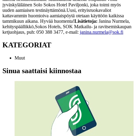
jyväskyläläinen Solo Sokos Hotel Paviljonki, joka toimi myös
uuden aamiaisen testinäyttämönä.
Uusi, erityisruokavaliot
kattavammin huomioiva aamiaispöytä otetaan käyttöön kaikissa
tammikuun aikana. Hyvää huomenta!
Lisätietoja:
Janina Nurmela,
kehityspäällikkö,Sokos Hotels, SOK Matkailu- ja ravitsemiskaupan
ketjuohjaus, puh: 050 388 3477, e-mail:
janina.nurmela@sok.fi
KATEGORIAT
Muut
Sinua saattaisi kiinnostaa