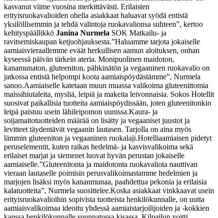
kasvanut viime vuosina merkittävästi. Erilaisten
erityisruokavalioiden ohella asiakkaat haluavat syödä entistä
yksilöllisemmin ja tehdä valintoja ruokavalionsa suhteen”, kertoo
kehityspäällikkö
Janina Nurmela
SOK Matkailu- ja
ravitsemiskaupan ketjuohjauksesta.
”Haluamme tarjota jokaiselle
aamiaisvieraallemme eväät herkullisen aamun aloituksen, onhan
kyseessä päivän tärkein ateria. Monipuolinen maidoton,
kanamunaton, gluteeniton, pähkinätön ja vegaaninen ruokavalio on
jatkossa entistä helpompi koota aamiaispöydästämme”, Nurmela
sanoo.
Aamiaiselle katetaan muun muassa valikoima gluteenittomia
maissihiutaleita, mysliä, leipiä ja makeita leivonnaisia. Sokos Hotellit
suosivat paikallisia tuotteita aamiaispöydissään, joten gluteenitonkin
leipä paistuu usein lähileipomon uunissa.
Kaura- ja
soijamaitotuotteiden määrää on lisätty ja vegaaniset juustot ja
levitteet täydentävät vegaanin lautasen. Tarjolla on aina myös
lämmin gluteeniton ja vegaaninen ruokalaji.
Hotelliaamiaisen pidetyt
peruselementit, kuten raikas hedelmä- ja kasvisvalikoima sekä
erilaiset marjat ja siemenet luovat hyvän perustan jokaiselle
aamiaiselle.
”Gluteenitonta ja maidotonta ruokavaliota nauttivan
vieraan lautaselle poimisin perusvalikoimastamme hedelmien ja
marjojen lisäksi myös kananmunaa, paahdettua pekonia ja erilaisia
kalatuotteita”, Nurmela suosittelee.
Koska asiakkaat vinkkaavat usein
erityisruokavalioihin sopivista tuotteista henkilökunnalle, on uutta
aamiaisvalikoimaa ideoitu yhdessä aamiaistarjoilijoiden ja -kokkien
kanssa henkilökunnalle suunnatussa kisassa. Kilpailun voitti