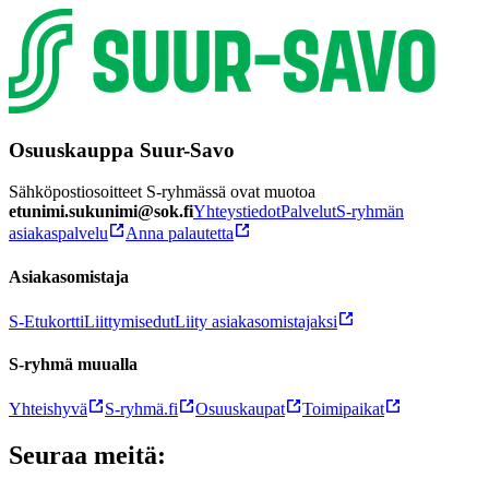
Osuuskauppa Suur-Savo
Sähköpostiosoitteet S-ryhmässä ovat muotoa
etunimi.sukunimi@sok.fi
Yhteystiedot
Palvelut
S-ryhmän
asiakaspalvelu
Anna palautetta
Asiakasomistaja
S-Etukortti
Liittymisedut
Liity asiakasomistajaksi
S-ryhmä muualla
Yhteishyvä
S-ryhmä.fi
Osuuskaupat
Toimipaikat
Seuraa meitä: