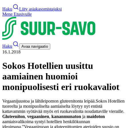
Haku
Liity asiakasomistajaksi
Mene Etusivulle
Haku
Avaa navigaatio
16.1.2018
Sokos Hotellien uusittu
aamiainen huomioi
monipuolisesti eri ruokavaliot
Vegaanijuustoa ja lähileipomon gluteenitonta leipää.
Sokos Hotellien
tuoreelta ja monipuoliselta aamiaiselta löytyy nyt entistä
kattavammin syötävää myös eri ruokavalioita noudattaville vieraille.
Gluteeniton
,
vegaaninen
,
kananmunaton
ja
maidoton
aamiaisvalikoima syntyi hotellien henkilökunnan
ideoimana.
”Vegaaniruoan ja gluteenittomien aterioiden suosio on