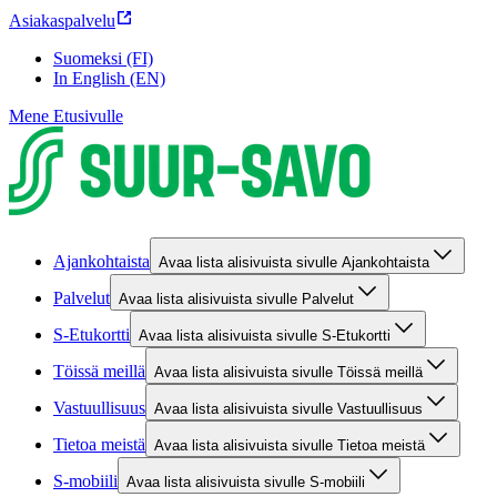
Asiakaspalvelu
Suomeksi (FI)
In English (EN)
Mene Etusivulle
Ajankohtaista
Avaa lista alisivuista sivulle Ajankohtaista
Palvelut
Avaa lista alisivuista sivulle Palvelut
S-Etukortti
Avaa lista alisivuista sivulle S-Etukortti
Töissä meillä
Avaa lista alisivuista sivulle Töissä meillä
Vastuullisuus
Avaa lista alisivuista sivulle Vastuullisuus
Tietoa meistä
Avaa lista alisivuista sivulle Tietoa meistä
S-mobiili
Avaa lista alisivuista sivulle S-mobiili