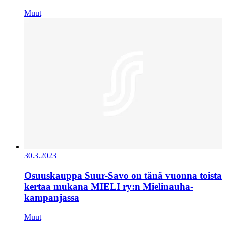
Muut
30.3.2023
Osuuskauppa Suur-Savo on tänä vuonna toista
kertaa mukana MIELI ry:n Mielinauha-
kampanjassa
Muut