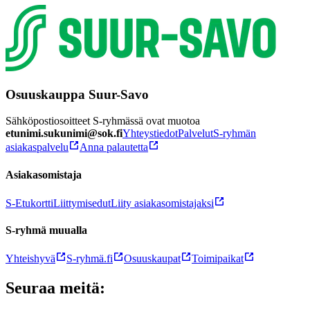
Osuuskauppa Suur-Savo
Sähköpostiosoitteet S-ryhmässä ovat muotoa
etunimi.sukunimi@sok.fi
Yhteystiedot
Palvelut
S-ryhmän
asiakaspalvelu
Anna palautetta
Asiakasomistaja
S-Etukortti
Liittymisedut
Liity asiakasomistajaksi
S-ryhmä muualla
Yhteishyvä
S-ryhmä.fi
Osuuskaupat
Toimipaikat
Seuraa meitä: