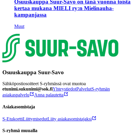
Osuuskauppa Suur-Savo on tänä vuonna toista
kertaa mukana MIELI ry:n Mielinauha-
kampanjassa
Muut
Osuuskauppa Suur-Savo
Sähköpostiosoitteet S-ryhmässä ovat muotoa
etunimi.sukunimi@sok.fi
Yhteystiedot
Palvelut
S-ryhmän
asiakaspalvelu
Anna palautetta
Asiakasomistaja
S-Etukortti
Liittymisedut
Liity asiakasomistajaksi
S-ryhmä muualla