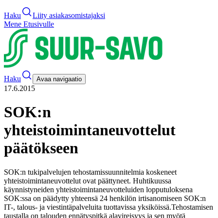
Haku
Liity asiakasomistajaksi
Mene Etusivulle
Haku
Avaa navigaatio
17.6.2015
SOK:n
yhteistoimintaneuvottelut
päätökseen
SOK:n tukipalvelujen tehostamissuunnitelmia koskeneet
yhteistoimintaneuvottelut ovat päättyneet. Huhtikuussa
käynnistyneiden yhteistoimintaneuvotteluiden lopputuloksena
SOK:ssa on päädytty yhteensä 24 henkilön irtisanomiseen SOK:n
IT-, talous- ja viestintäpalveluita tuottavissa yksiköissä.
Tehostamisen
taustalla on talouden ennätyspitkä alavireisyys ja sen myötä