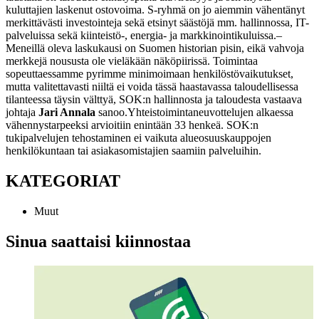
kuluttajien laskenut ostovoima. S-ryhmä on jo aiemmin vähentänyt
merkittävästi investointeja sekä etsinyt säästöjä mm. hallinnossa, IT-
palveluissa sekä kiinteistö-, energia- ja markkinointikuluissa.
–
Meneillä oleva laskukausi on Suomen historian pisin, eikä vahvoja
merkkejä noususta ole vieläkään näköpiirissä. Toimintaa
sopeuttaessamme pyrimme minimoimaan henkilöstövaikutukset,
mutta valitettavasti niiltä ei voida tässä haastavassa taloudellisessa
tilanteessa täysin välttyä, SOK:n hallinnosta ja taloudesta vastaava
johtaja
Jari Annala
sanoo.
Yhteistoimintaneuvottelujen alkaessa
vähennystarpeeksi arvioitiin enintään 33 henkeä.
SOK:n
tukipalvelujen tehostaminen ei vaikuta alueosuuskauppojen
henkilökuntaan tai asiakasomistajien saamiin palveluihin.
KATEGORIAT
Muut
Sinua saattaisi kiinnostaa