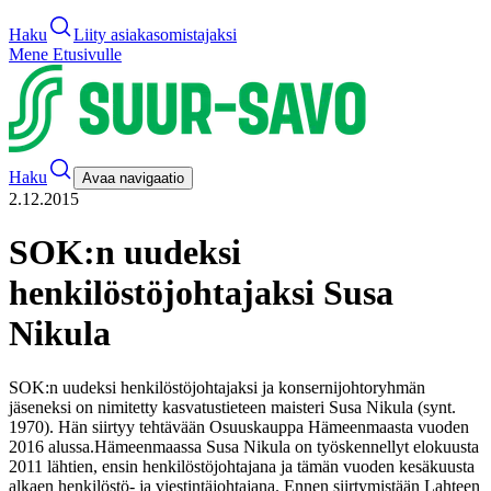
Haku
Liity asiakasomistajaksi
Mene Etusivulle
Haku
Avaa navigaatio
2.12.2015
SOK:n uudeksi
henkilöstöjohtajaksi Susa
Nikula
SOK:n uudeksi henkilöstöjohtajaksi ja konsernijohtoryhmän
jäseneksi on nimitetty kasvatustieteen maisteri Susa Nikula (synt.
1970). Hän siirtyy tehtävään Osuuskauppa Hämeenmaasta vuoden
2016 alussa.
Hämeenmaassa Susa Nikula on työskennellyt elokuusta
2011 lähtien, ensin henkilöstöjohtajana ja tämän vuoden kesäkuusta
alkaen henkilöstö- ja viestintäjohtajana. Ennen siirtymistään Lahteen