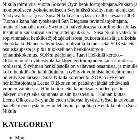
Nikula toimi viisi vuotta Sokotel Oy:n henkilöstöjohtajana.
Pitkään ja
monipuoliseen työkokemukseen S-ryhmässä sisältyi mm. ajanjakso
Yhdysvalloissa, jossa Susa Nikula asui syksystä 2001 kesään 2003.
Tuona aikana hän työskenteli San Diegossa ravintolanjohtajana,
mutta oli samalla myös S-ryhmän palveluksessa koordinoiden Jollas
Instituutin kansainvälisiä harjoittelupaikkoja.
– Susa Nikula valikoitui
sopivimmaksi henkilöstöjohtajaksi isosta joukosta sisäisiä ja ulkoisia
ehdokkaita. Hänen vahvuuksiaan olivat kokemus sekä SOK:sta että
osuuskaupasta ja pitkä tuloksellinen henkilöstötyön
johtamiskokemus, SOK:n pääjohtaja Taavi Heikkilä kertoo.
–
Odotan innolla yhteistyötä kaikkien eri toimijoiden kanssa uudessa
roolissani. S-ryhmän henkilöstöllä on valtavasti osaamista, ja minulle
koko henkilöstön kehittäminen ja työhyvinvoinnista huolehtiminen
on erityisen tärkeää, Susa Nikula kommentoi.
SOK:n nykyinen
henkilöstöjohtaja Leena Olkkonen on päättänyt jättää tehtävänsä
vuoden vaihteessa. Hän kertoo, että kahdeksan vuoden pestin
jälkeen on nyt aika suunnata uusiin haasteisiin.
– Haluan kiittää
Leena Olkkosta S-ryhmän eteen tehdystä hyvästä työstä ja toivotan
hänelle menestystä tuleviin tehtäviin, pääjohtaja Heikkilä toteaa.
Susa
Nikula
KATEGORIAT
Muut