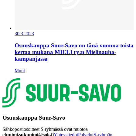
30.3.2023
Osuuskauppa Suur-Savo on tänä vuonna toista
kertaa mukana MIELI ry:n Mielinauha-
kampanjassa
Muut
Osuuskauppa Suur-Savo
Sähköpostiosoitteet S-ryhmässä ovat muotoa
etunimi.sukunimi@sok.fi
Yhteystiedot
Palvelut
S-ryhmän