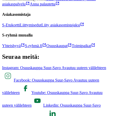
asiakaspalvelu
Anna palautetta
Asiakasomistaja
S-Etukortti
Liittymisedut
Liity asiakasomistajaksi
S-ryhmä muualla
Yhteishyvä
S-ryhmä.fi
Osuuskaupat
Toimipaikat
Seuraa meitä:
Instagram: Osuuskauppa Suur-Savo Avautuu uuteen välilehteen
Facebook: Osuuskauppa Suur-Savo Avautuu uuteen
välilehteen
Youtube: Osuuskauppa Suur-Savo Avautuu
uuteen välilehteen
Linkedin: Osuuskauppa Suur-Savo