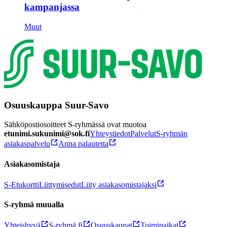
kampanjassa
Muut
Osuuskauppa Suur-Savo
Sähköpostiosoitteet S-ryhmässä ovat muotoa
etunimi.sukunimi@sok.fi
Yhteystiedot
Palvelut
S-ryhmän
asiakaspalvelu
Anna palautetta
Asiakasomistaja
S-Etukortti
Liittymisedut
Liity asiakasomistajaksi
S-ryhmä muualla
Yhteishyvä
S-ryhmä.fi
Osuuskaupat
Toimipaikat