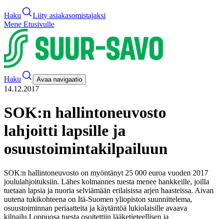
Haku
Liity asiakasomistajaksi
Mene Etusivulle
Haku
Avaa navigaatio
14.12.2017
SOK:n hallintoneuvosto
lahjoitti lapsille ja
osuustoimintakilpailuun
SOK:n hallintoneuvosto on myöntänyt 25 000 euroa vuoden 2017
joululahjoituksiin. Lähes kolmannes tuesta menee hankkeille, joilla
tuetaan lapsia ja nuoria selviämään erilaisissa arjen haasteissa. Aivan
uutena tukikohteena on Itä-Suomen yliopiston suunnittelema,
osuustoiminnan periaatteita ja käytäntöä lukiolaisille avaava
kilpailu.
Loppuosa tuesta osoitettiin lääketieteellisen ja