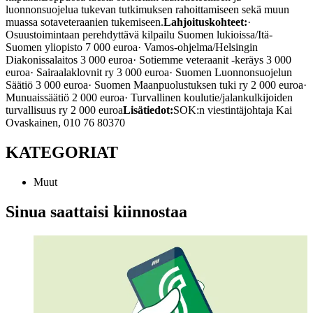
luonnonsuojelua tukevan tutkimuksen rahoittamiseen sekä muun
muassa sotaveteraanien tukemiseen.
Lahjoituskohteet:
·
Osuustoimintaan perehdyttävä kilpailu Suomen lukioissa/Itä-
Suomen yliopisto 7 000 euroa
· Vamos-ohjelma/Helsingin
Diakonissalaitos 3 000 euroa
· Sotiemme veteraanit -keräys 3 000
euroa
· Sairaalaklovnit ry 3 000 euroa
· Suomen Luonnonsuojelun
Säätiö 3 000 euroa
· Suomen Maanpuolustuksen tuki ry 2 000 euroa
·
Munuaissäätiö 2 000 euroa
· Turvallinen koulutie/jalankulkijoiden
turvallisuus ry 2 000 euroa
Lisätiedot:
SOK:n viestintäjohtaja Kai
Ovaskainen, 010 76 80370
KATEGORIAT
Muut
Sinua saattaisi kiinnostaa