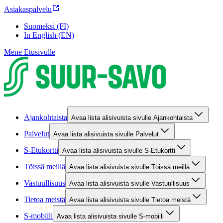
Asiakaspalvelu
Suomeksi (FI)
In English (EN)
Mene Etusivulle
Ajankohtaista
Avaa lista alisivuista sivulle Ajankohtaista
Palvelut
Avaa lista alisivuista sivulle Palvelut
S-Etukortti
Avaa lista alisivuista sivulle S-Etukortti
Töissä meillä
Avaa lista alisivuista sivulle Töissä meillä
Vastuullisuus
Avaa lista alisivuista sivulle Vastuullisuus
Tietoa meistä
Avaa lista alisivuista sivulle Tietoa meistä
S-mobiili
Avaa lista alisivuista sivulle S-mobiili